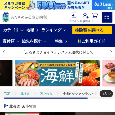
ログイン
新規登録
カート
カテゴリ
地域
ランキング
控除額を調べる
寄付額
旅先を探す
特集
ご利用ガイド
「ふるさとチョイス」システム連携に関して
+3
TOP
北海道
苫小牧市
冷凍ピッツァ シラスと長ネギのピッツァ 
TOP
加工食品
冷凍ピッツァ シラスと長ネギのピッツァ T076-001
北海道
苫小牧市
TOP
加工食品
惣菜・レトルト
冷凍ピッツァ シラスと長ネギのピ