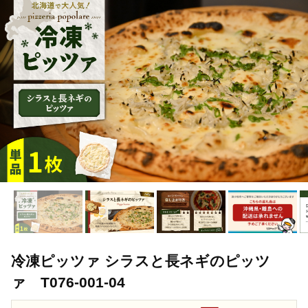
TOP
加工食品
惣菜・レトルト
ほかの惣菜
冷凍ピッツ
冷凍ピッツァ シラスと長ネギのピッツ
ァ T076-001-04