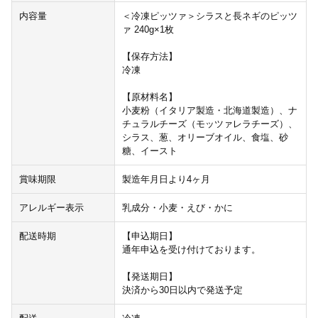
内容量
＜冷凍ピッツァ＞シラスと長ネギのピッツ
ァ 240g×1枚
【保存方法】
冷凍
【原材料名】
小麦粉（イタリア製造・北海道製造）、ナ
チュラルチーズ（モッツァレラチーズ）、
シラス、葱、オリーブオイル、食塩、砂
糖、イースト
賞味期限
製造年月日より4ヶ月
アレルギー表示
乳成分・小麦・えび・かに
配送時期
【申込期日】
通年申込を受け付けております。
【発送期日】
決済から30日以内で発送予定