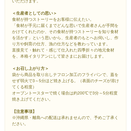
いただけます。
＜生産者としての思い＞
食材が持つストーリーをお客様に伝えたい。
「食材が手元に届くまでどんな思いで生産者さんが手間を
かけてくれたのか、その食材が持つストーリーを知り食材
を活かす」という思いから、生産者のもとへお伺いし、作
り方や飼育の仕方、漁の仕方などを教わっています。
直接見て・触れて・感じて仕入れた四季折々の地元食材
を、本格イタリアンにして皆さまにお届けします。
＜お召し上がり方＞
袋から商品を取り出しテフロン加工のフライパンで、蓋を
せず弱火で3～5分ほど焼き上げる。（表面のチーズが溶け
てくる程度）
オーブントースターで焼く場合は約200℃で3分～5分程度
焼き上げてください。
【注意事項】
※沖縄県・離島への配送は承れませんので、予めご了承く
ださい。