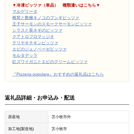
▼冷凍ピッツァ（単品） 種類違いはこちら▼
マルゲリータ
椎茸と数種キノコのフンギピッツァ
王子サーモンのスモークサーモンピッツァ
シラスと長ネギのピッツァ
クアトロフロマッジオ
テリヤキチキンピッツァ
エビのジェノベーゼピッツァ
モルタデッラ
紅ズワイガニとエビのクリームピッツァ
『Pizzeria popolare』おすすめの返礼品はこちら
返礼品詳細・お申込み・配送
原産地
苫小牧市外
加工地(製造地)
苫小牧市