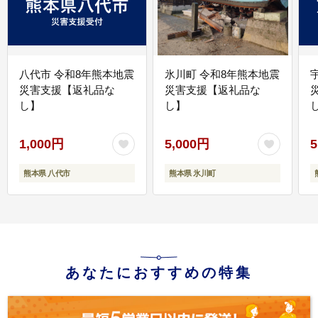
八代市 令和8年熊本地震
氷川町 令和8年熊本地震
災害支援【返礼品な
災害支援【返礼品な
し】
し】
し
1,000円
5,000円
5
熊本県 八代市
熊本県 氷川町
あなたにおすすめの特集