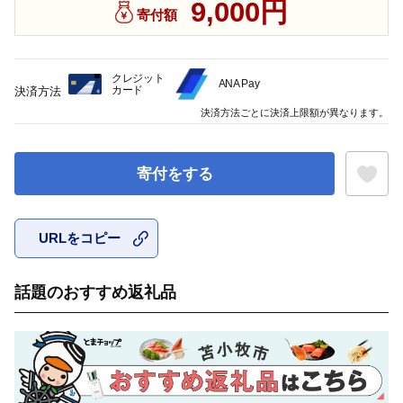
9,000円
寄付額
クレジット
ANA Pay
カード
決済方法
決済方法ごとに決済上限額が異なります。
寄付をする
URLをコピー
お気に入
話題のおすすめ返礼品