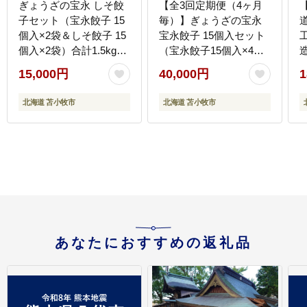
ぎょうざの宝永 しそ餃
【全3回定期便（4ヶ月
子セット（宝永餃子 15
毎）】ぎょうざの宝永
個入×2袋＆しそ餃子 15
宝永餃子 15個入セット
個入×2袋）合計1.5kg
（宝永餃子15個入×4
T004-004
袋）合計1.5kg T004-
0
15,000円
40,000円
1
T01-01
北海道 苫小牧市
北海道 苫小牧市
あなたにおすすめの返礼品