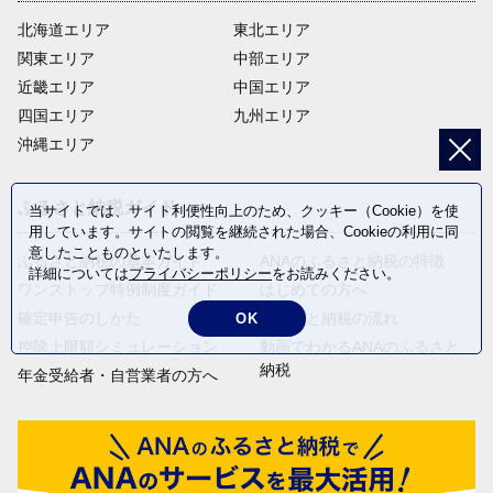
北海道エリア
東北エリア
関東エリア
中部エリア
近畿エリア
中国エリア
四国エリア
九州エリア
沖縄エリア
ふるさと納税ガイド
当サイトでは、サイト利便性向上のため、クッキー（Cookie）を使
用しています。サイトの閲覧を継続された場合、Cookieの利用に同
意したことものといたします。
ふるさと納税の基本ガイド
ANAのふるさと納税の特徴
詳細については
プライバシーポリシー
をお読みください。
ワンストップ特例制度ガイド
はじめての方へ
確定申告のしかた
ふるさと納税の流れ
OK
控除上限額シミュレーション
動画でわかるANAのふるさと
納税
年金受給者・自営業者の方へ