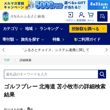
ログイン
新規登録
カート
カテゴリ
地域
ランキング
控除額を調べる
寄付額
旅先を探す
特集
ご利用ガイド
「ふるさとチョイス」システム連携に関して
TOP
詳細検索
ゴルフプレー 北海道 苫小牧市の詳細検索
結果
8
絞り込み結果：
件