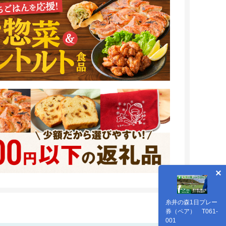
糸井の森1日プレー
券（ペア） T061-
001