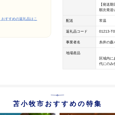
【発送期
順次発送
』おすすめの返礼品はこ
配送
常温
返礼品コード
01213-T0
事業者名
糸井の森
地場産品
区域内に
代にのみ
苫小牧市おすすめの特集