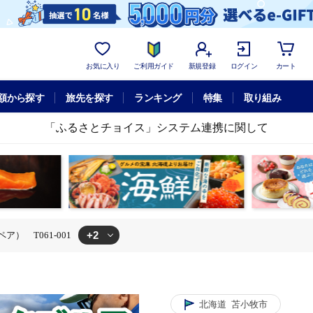
お気に入り
ご利用ガイド
新規登録
ログイン
カート
額から探す
旅先を探す
ランキング
特集
取り組み
「ふるさとチョイス」システム連携に関して
+2
） T061-001
1日プレー券（ペア） T061-001
プレー
糸井の森1日プレー券（ペア） T061-001
北海道
苫小牧市