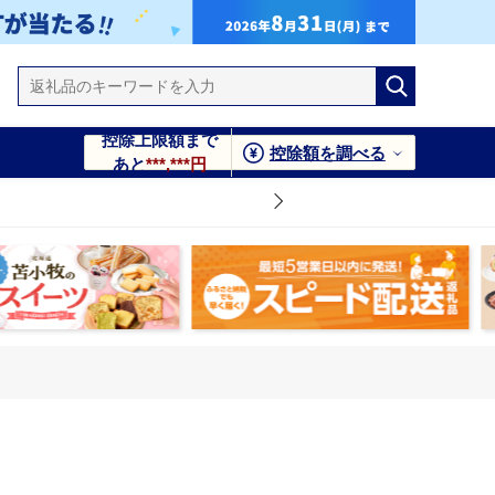
控除上限額まで
控除額を調べる
あと
***,***円