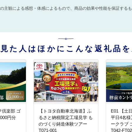
の主観による感想・体感によるもので、商品の効果や性能を保証するも
を見た人はほかにこんな返礼品を
フ倶楽部 ゴ
【トヨタ自動車北海道】ふ
E01 【
,000円分
るさと納税限定工場見学 も
平日4名
のづくり鋳造体験ツアー
ークラブ
T071-001
T042-FT02