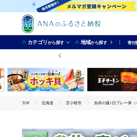
カテゴリ
地域
から探す
から探す
寄付
TOP
北海道
苫小牧市
糸井の森1日プレー券（ペア
TOP
旅行・宿泊・体験
体験チケット
糸井の森
TOP
旅行・宿泊・体験
体験チケット
ゴルフ