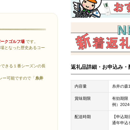
パークゴルフ場
です。
の場となった歴史あるコー
ーできる１番シーズンの長
返礼品詳細・お申込み・
レー可能ですので「
糸井
内容量
糸井の森1
賞味期限
有効期限
例）202
配送時期
【申込期
通年申込