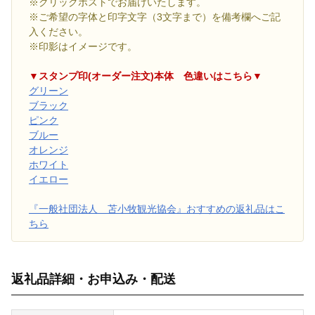
※クリックポストでお届けいたします。
※ご希望の字体と印字文字（3文字まで）を備考欄へご記
入ください。
※印影はイメージです。
▼スタンプ印(オーダー注文)本体 色違いはこちら▼
グリーン
ブラック
ピンク
ブルー
オレンジ
ホワイト
イエロー
『一般社団法人 苫小牧観光協会』おすすめの返礼品はこ
ちら
返礼品詳細・お申込み・配送