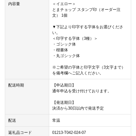
内容量
＜イエロー＞
とまチョップ スタンプ印（オーダー注
文） 1個
▼下記より印字する字体をお選びくださ
い。
＜印字する字体（3種）＞
・ゴシック体
・楷書体
・丸ゴシック体
※ご希望の字体と印字文字（3文字まで）
を備考欄へご記入ください。
配送時期
【申込期日】
通年申込を受け付けております。
【発送期日】
決済から30日以内で発送予定
配送
常温
返礼品コード
01213-T042-024-07