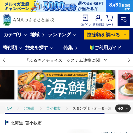
ログイン
新規登録
カート
カテゴリ
地域
ランキング
控除額を調べる
寄付額
旅先を探す
特集
ご利用ガイド
「ふるさとチョイス」システム連携に関して
+2
TOP
北海道
苫小牧市
スタンプ印（オーダー注文）イエロー T0
TOP
日用品・雑貨
スタンプ印（オーダー注文）イエロー T042-02
北海道
苫小牧市
TOP
日用品・雑貨
ほかの雑貨・日用品
スタンプ印（オーダー