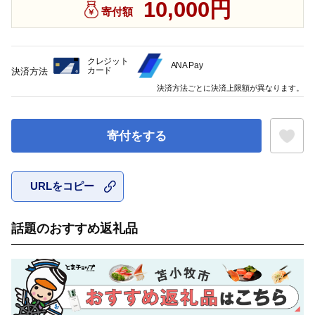
10,000円
寄付額
クレジット
ANA Pay
カード
決済方法
決済方法ごとに決済上限額が異なります。
寄付をする
URLをコピー
お気に入
話題のおすすめ返礼品