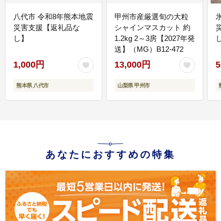
八代市 令和8年熊本地震
甲州市産厳選旬の大粒
災害支援【返礼品な
シャインマスカット 約
し】
1.2kg 2～3房【2027年発
送】（MG）B12-472
1,000円
13,000円
5
熊本県 八代市
山梨県 甲州市
あなたにおすすめの特集