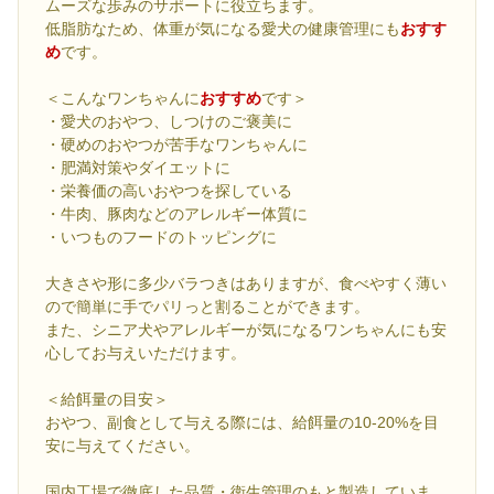
ムーズな歩みのサポートに役立ちます。
低脂肪なため、体重が気になる愛犬の健康管理にも
おすす
め
です。
＜こんなワンちゃんに
おすすめ
です＞
・愛犬のおやつ、しつけのご褒美に
・硬めのおやつが苦手なワンちゃんに
・肥満対策やダイエットに
・栄養価の高いおやつを探している
・牛肉、豚肉などのアレルギー体質に
・いつものフードのトッピングに
大きさや形に多少バラつきはありますが、食べやすく薄い
ので簡単に手でパリっと割ることができます。
また、シニア犬やアレルギーが気になるワンちゃんにも安
心してお与えいただけます。
＜給餌量の目安＞
おやつ、副食として与える際には、給餌量の10-20%を目
安に与えてください。
国内工場で徹底した品質・衛生管理のもと製造していま