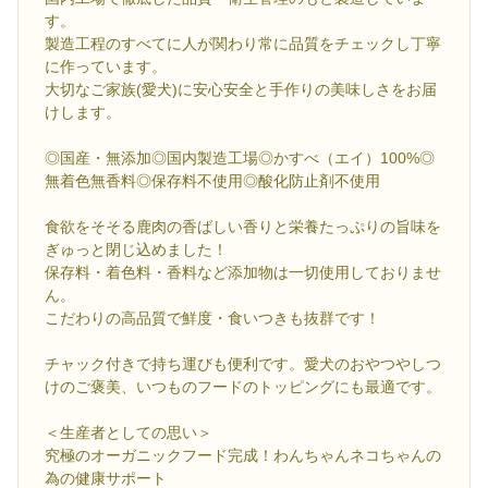
す。
製造工程のすべてに人が関わり常に品質をチェックし丁寧
に作っています。
大切なご家族(愛犬)に安心安全と手作りの美味しさをお届
けします。
◎国産・無添加◎国内製造工場◎かすべ（エイ）100%◎
無着色無香料◎保存料不使用◎酸化防止剤不使用
食欲をそそる鹿肉の香ばしい香りと栄養たっぷりの旨味を
ぎゅっと閉じ込めました！
保存料・着色料・香料など添加物は一切使用しておりませ
ん。
こだわりの高品質で鮮度・食いつきも抜群です！
チャック付きで持ち運びも便利です。愛犬のおやつやしつ
けのご褒美、いつものフードのトッピングにも最適です。
＜生産者としての思い＞
究極のオーガニックフード完成！わんちゃんネコちゃんの
為の健康サポート