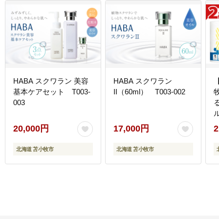
HABA スクワラン 美容
HABA スクワラン
基本ケアセット T003-
II（60ml） T003-002
003
ル
20,000円
17,000円
2
北海道 苫小牧市
北海道 苫小牧市