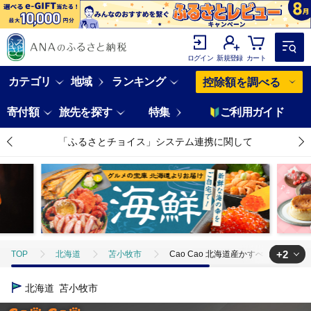
ログイン
新規登録
カート
カテゴリ
地域
ランキング
控除額を調べる
寄付額
旅先を探す
特集
ご利用ガイド
「ふるさとチョイス」システム連携に関して
+2
TOP
北海道
苫小牧市
Cao Cao 北海道産かすべ（エイ） 300g
TOP
日用品・雑貨
Cao Cao 北海道産かすべ（エイ） 300g（30g×1
北海道
苫小牧市
TOP
日用品・雑貨
ほかの雑貨・日用品
Cao Cao 北海道産