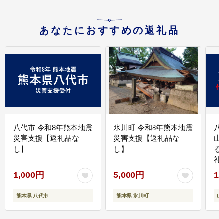
あなたにおすすめの返礼品
八代市 令和8年熊本地震
氷川町 令和8年熊本地震
災害支援【返礼品な
災害支援【返礼品な
し】
し】
1,000円
5,000円
1
熊本県 八代市
熊本県 氷川町