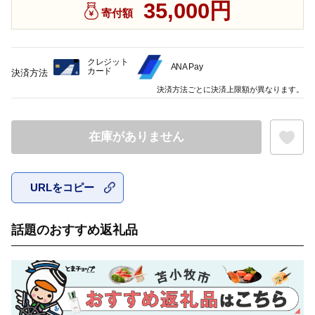
35,000円
寄付額
クレジット
ANA Pay
カード
決済方法
決済方法ごとに決済上限額が異なります。
在庫がありません
URLをコピー
お気に入
話題のおすすめ返礼品