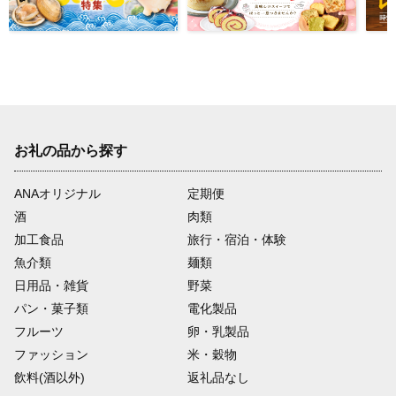
お礼の品から探す
ANAオリジナル
定期便
酒
肉類
加工食品
旅行・宿泊・体験
魚介類
麺類
日用品・雑貨
野菜
パン・菓子類
電化製品
フルーツ
卵・乳製品
ファッション
米・穀物
飲料(酒以外)
返礼品なし