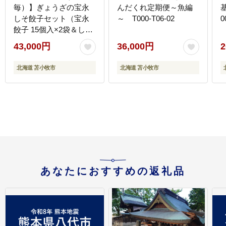
毎）】ぎょうざの宝永
んだくれ定期便～魚編
しそ餃子セット（宝永
～ T000-T06-02
0
餃子 15個入×2袋＆しそ
餃子 15個入×2袋）合計
43,000円
36,000円
2
1.5kg T004-T04-01
北海道 苫小牧市
北海道 苫小牧市
あなたにおすすめの返礼品