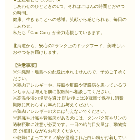
しあわせのひとときの1つ、それはごはんの時間とおやつ
の時間。
健康、生きることへの感謝。笑顔から感じられる、毎日の
しあわせ。
私たち「Cao Cao」が全力応援していきます。
北海道から、安心の2ランク上のドッグフード、美味しい
おやつをお届けします。
【注意事項】
※沖縄県・離島への配送は承れませんので、予めご了承く
ださい。
※鶏肉アレルギーや、膵臓や肝臓や腎臓病を患っているワ
ンちゃんは与える前に獣医師へ相談してください。
※高温多湿の場所を避け 開封後には冷蔵庫で保存し消費
期限に関わらずお早めにお与えください。
※鶏肉アレルギーの犬には与えないでください。
※膵臓や肝臓や腎臓病がある犬には、タンパク質やリンの
過剰摂取に注意が必要です。一日の給与目安量は、動物病
院で相談しながらお与えください。
※乾燥によってアミノ酸が凝縮された白い粉が付着してい