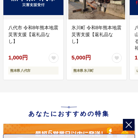
八代市 令和8年熊本地震
氷川町 令和8年熊本地震
災害支援【返礼品な
災害支援【返礼品な
し】
し】
1,000円
5,000円
1
熊本県 八代市
熊本県 氷川町
あなたにおすすめの特集