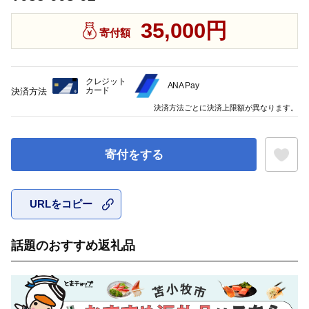
35,000円
寄付額
クレジット
ANA Pay
カード
決済方法
決済方法ごとに決済上限額が異なります。
寄付をする
URLをコピー
お気に入
話題のおすすめ返礼品