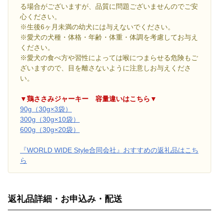
る場合がございますが、品質に問題ございませんのでご安
心ください。
※生後6ヶ月未満の幼犬には与えないでください。
※愛犬の犬種・体格・年齢・体重・体調を考慮してお与え
ください。
※愛犬の食べ方や習性によっては喉につまらせる危険もご
ざいますので、目を離さないように注意しお与えくださ
い。
▼鶏ささみジャーキー 容量違いはこちら▼
90g（30g×3袋）
300g（30g×10袋）
600g（30g×20袋）
『WORLD WIDE Style合同会社』おすすめの返礼品はこち
ら
返礼品詳細・お申込み・配送