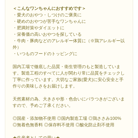
＜こんなワンちゃんにおすすめです＞
・愛犬のおやつ・しつけのご褒美に
・硬めのおやつが苦手なワンちゃんに
・肥満対策やダイエットに
・栄養価の高いおやつを探している
・牛肉・豚肉などのアレルギー体質に（※鶏アレルギー以
外）
・いつものフードのトッピングに
国内工場で徹底した品質・衛生管理のもと製造していま
す。製造工程のすべてに人が関わり常に品質をチェックし
丁寧に作っています。大切なご家族(愛犬)に安心安全と手
作りの美味しさをお届けします。
天然素材の為、大きさや形・色合いにバラつきがございま
すので、予めご了承ください。
◎国産・添加物不使用 ◎国内製造工場 ◎鶏ささみ100%
◎無着色無香料 ◎保存料不使用 ◎酸化防止剤不使用
★生産者としての思い★