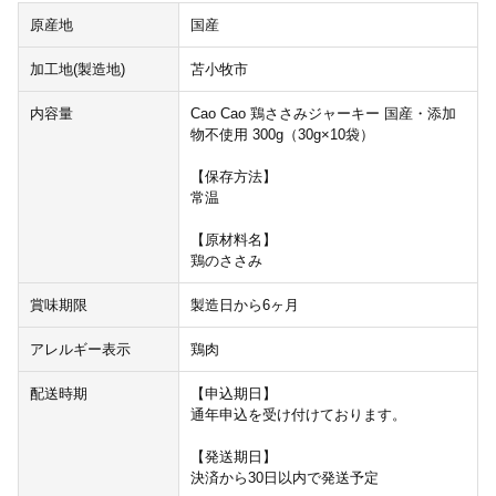
原産地
国産
加工地(製造地)
苫小牧市
内容量
Cao Cao 鶏ささみジャーキー 国産・添加
物不使用 300g（30g×10袋）
【保存方法】
常温
【原材料名】
鶏のささみ
賞味期限
製造日から6ヶ月
アレルギー表示
鶏肉
配送時期
【申込期日】
通年申込を受け付けております。
【発送期日】
決済から30日以内で発送予定