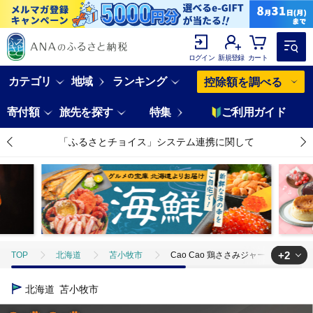
ログイン
新規登録
カート
カテゴリ
地域
ランキング
控除額を調べる
寄付額
旅先を探す
特集
ご利用ガイド
「ふるさとチョイス」システム連携に関して
+2
TOP
北海道
苫小牧市
Cao Cao 鶏ささみジャーキー 300g（
TOP
日用品・雑貨
Cao Cao 鶏ささみジャーキー 300g（30g×10
北海道
苫小牧市
TOP
日用品・雑貨
ほかの雑貨・日用品
Cao Cao 鶏ささみ