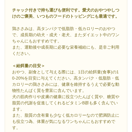
チャック付きで持ち運びも便利です。愛犬のおやつやしつ
けのご褒美、いつものフードのトッピングにも最適です。
鶏ささみは、高タンパクで低脂肪・低カロリーのおやつ
で、成長期の幼犬・成犬・老犬、またダイエット中のワン
ちゃんにもおすすめです。
また、運動後や成長期に必要な栄養補給にも、是非ご利用
ください。
＜給餌量の目安＞
おやつ、副食として与える際には、1日の給餌量(食事)の1
0-20%を目安に与えてください。高タンパク・低脂肪・低
カロリーの鶏ささみには、健康を維持するうえで必要な動
物性たんぱく質を豊富に含んでいます。
犬の筋肉作りや皮膚の健康に役立つたんぱく質や、糖質や
脂質の代謝を促進してくれるビタミンB群も多く含んでい
ます。
また、脂質の含有量も少なく低カロリーなので肥満防止に
も役立つ為、体重が気になるワンちゃんにもおすすめで
す。