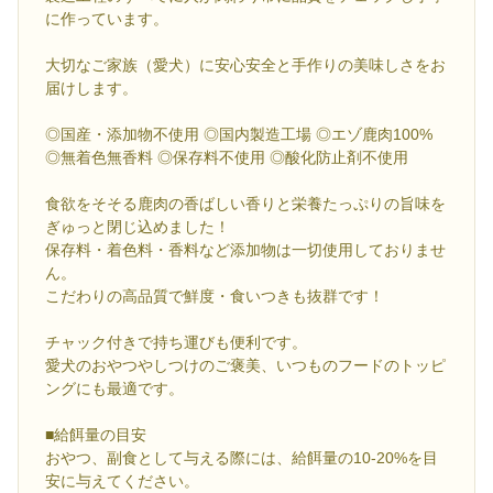
に作っています。
大切なご家族（愛犬）に安心安全と手作りの美味しさをお
届けします。
◎国産・添加物不使用 ◎国内製造工場 ◎エゾ鹿肉100%
◎無着色無香料 ◎保存料不使用 ◎酸化防止剤不使用
食欲をそそる鹿肉の香ばしい香りと栄養たっぷりの旨味を
ぎゅっと閉じ込めました！
保存料・着色料・香料など添加物は一切使用しておりませ
ん。
こだわりの高品質で鮮度・食いつきも抜群です！
チャック付きで持ち運びも便利です。
愛犬のおやつやしつけのご褒美、いつものフードのトッピ
ングにも最適です。
■給餌量の目安
おやつ、副食として与える際には、給餌量の10-20%を目
安に与えてください。