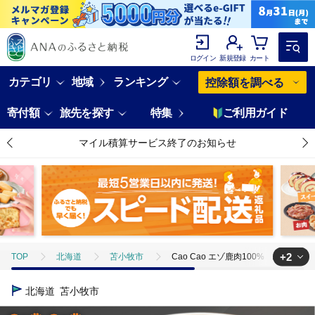
ログイン
新規登録
カート
カテゴリ
地域
ランキング
控除額を調べる
寄付額
旅先を探す
特集
ご利用ガイド
マイル積算サービス終了のお知らせ
+2
TOP
北海道
苫小牧市
Cao Cao エゾ鹿肉100% スライスジャー
TOP
日用品・雑貨
Cao Cao エゾ鹿肉100% スライスジャーキー 300
北海道
苫小牧市
TOP
日用品・雑貨
ほかの雑貨・日用品
Cao Cao エゾ鹿肉