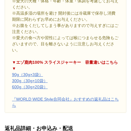
※愛犬の犬種・体格・年齢・体重・体調を考慮してお与え
ください。
※高温多湿の場所を避け 開封後には冷蔵庫で保存し消費
期限に関わらずお早めにお与えください。
※お腹をくだしてしまう事がありますので与えすぎにはご
注意ください。
※愛犬の食べ方や習性によっては喉につまらせる危険もご
ざいますので、目を離さないように注意しお与えくださ
い。
▼エゾ鹿肉100% スライスジャーキー 容量違いはこちら
▼
90g（30g×3袋）
300g（30g×10袋）
600g（30g×20袋）
『WORLD WIDE Style合同会社』おすすめの返礼品はこち
ら
返礼品詳細・お申込み・配送