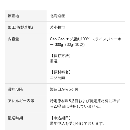
原産地
北海道産
加工地(製造地)
苫小牧市
内容量
Cao Cao エゾ鹿肉100% スライスジャーキ
ー 300g（30g×10袋）
【保存方法】
常温
【原材料名】
エゾ鹿肉
賞味期限
製造日から6ヶ月
アレルギー表示
特定原材料8品目および特定原材料に準ず
る20品目は使用していません。
配送時期
【申込期日】
通年申込を受け付けております。