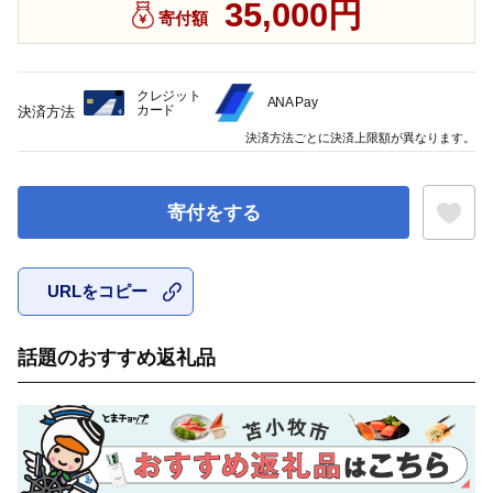
35,000円
寄付額
クレジット
ANA Pay
カード
決済方法
決済方法ごとに決済上限額が異なります。
寄付をする
URLをコピー
お気に入
話題のおすすめ返礼品