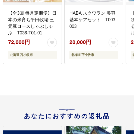
【全3回 毎月定期便】日
HABA スクワラン 美容
本の米育ち平田牧場 三
基本ケアセット T003-
元豚ロースしゃぶしゃ
003
ぶ T036-T01-01
ル
72,000円
20,000円
2
北海道 苫小牧市
北海道 苫小牧市
あなたにおすすめの返礼品