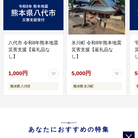
八代市 令和8年熊本地震
氷川町 令和8年熊本地震
災害支援【返礼品な
災害支援【返礼品な
し】
し】
し
1,000円
5,000円
5
熊本県 八代市
熊本県 氷川町
あなたにおすすめの特集