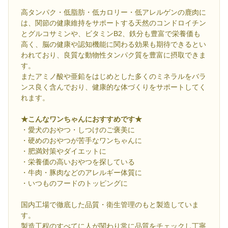
高タンパク・低脂肪・低カロリー・低アレルゲンの鹿肉に
は、関節の健康維持をサポートする天然のコンドロイチン
とグルコサミンや、ビタミンB2、鉄分も豊富で栄養価も
高く、脳の健康や認知機能に関わる効果も期待できるとい
われており、良質な動物性タンパク質を豊富に摂取できま
す。
またアミノ酸や亜鉛をはじめとした多くのミネラルをバラ
ンス良く含んでおり、健康的な体づくりをサポートしてく
れます。
★こんなワンちゃんにおすすめです★
・愛犬のおやつ・しつけのご褒美に
・硬めのおやつが苦手なワンちゃんに
・肥満対策やダイエットに
・栄養価の高いおやつを探している
・牛肉・豚肉などのアレルギー体質に
・いつものフードのトッピングに
国内工場で徹底した品質・衛生管理のもと製造していま
す。
製造工程のすべてに人が関わり常に品質をチェックし丁寧