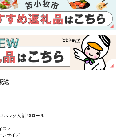
配送
12パック入 計48ロール
イズ＞
ージサイズ