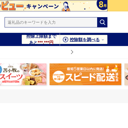
控除上限額まで
控除額を調べる
あと
***,***円