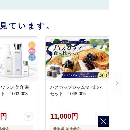
見ています。
クワラン 美容 基
ハスカップジャム食べ比べ
 T003-003
セット T048-006
0円
11,000円
小牧市
北海道 苫小牧市