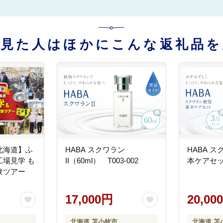
を見た人はほかにこんな返礼品を
北海道】ふ
HABA スクワラン
HABA ス
場見学 も
II（60ml） T003-002
本ケアセット
体験ツアー
17,000円
20,00
北海道 苫小牧市
北海道 苫