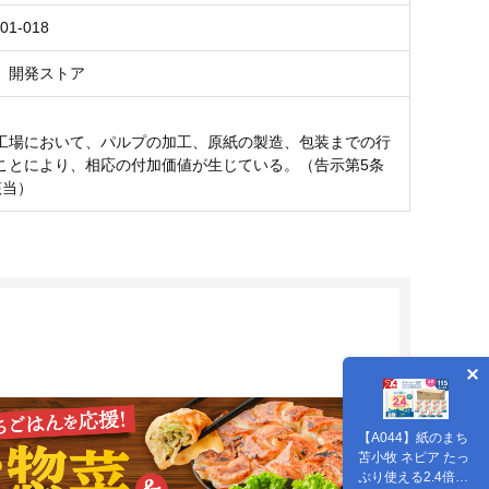
01-018
 開発ストア
工場において、パルプの加工、原紙の製造、包装までの行
ことにより、相応の付加価値が生じている。（告示第5条
該当）
【A044】紙のまち
苫小牧 ネピア たっ
ぷり使える2.4倍巻