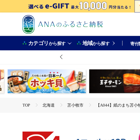
カテゴリ
地域
から探す
から探す
寄付
TOP
北海道
苫小牧市
【A044】紙のまち苫小牧
TOP
日用品・雑貨
【A044】紙のまち苫小牧 ネピア 
TOP
日用品・雑貨
キッチン用品
【A044】紙