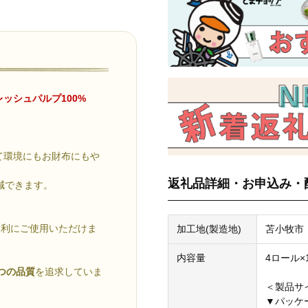
レッシュパルプ100%
て環境にもお財布にもや
返礼品詳細・お申込み・
減できます。
便利にご使用いただけま
加工地(製造地)
苫小牧市
内容量
4ロール×
つの品質
を追求していま
＜製品サ
▼パッケ