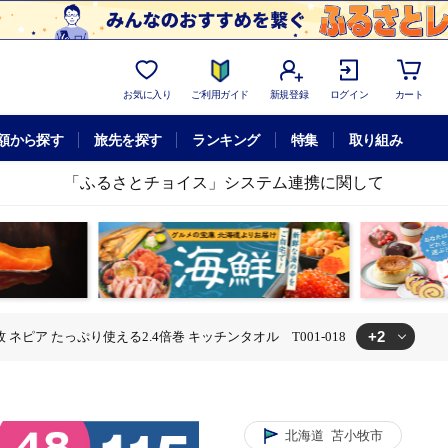
お気に入り
ご利用ガイド
新規登録
ログイン
カート
額から探す
旅先を探す
ランキング
特集
取り組み
「ふるさとチョイス」システム連携に関して
+2
 ネピア たっぷり使える2.4倍巻 キッチンタオル T001-018
たっぷり使える2.4倍巻 キッチンタオル T001-018
のまち苫小牧 ネピア たっぷり使える2.4倍巻 キッチンタオル T001-018
北海道
苫小牧市