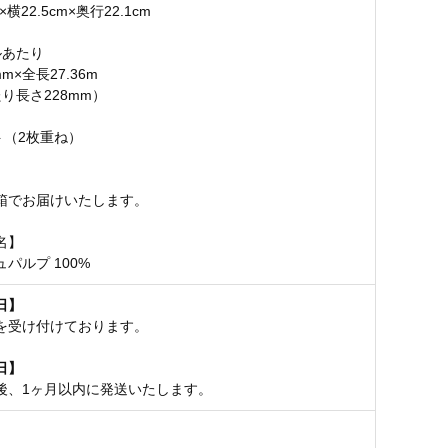
m×横22.5cm×奥行22.1cm
ルあたり
m×全長27.36m
り長さ228mm）
ト（2枚重ね）
箱でお届けいたします。
名】
パルプ 100%
日】
を受け付けております。
日】
後、1ヶ月以内に発送いたします。