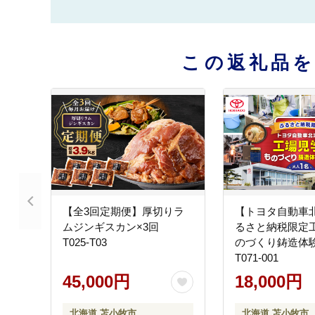
この返礼品
【全3回定期便】厚切りラ
【トヨタ自動車
ムジンギスカン×3回
るさと納税限定工
T025-T03
のづくり鋳造
T071-001
45,000円
18,000円
北海道 苫小牧市
北海道 苫小牧市