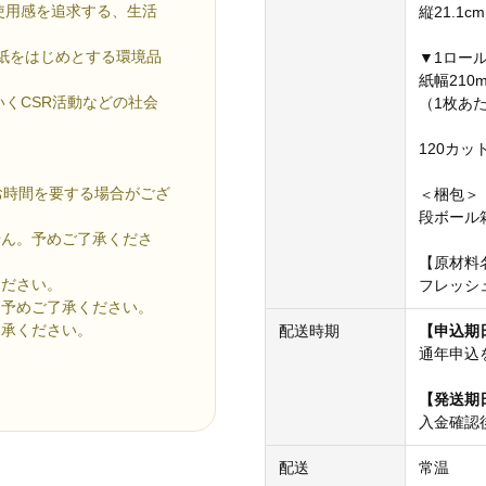
使用感を追求する、生活
縦21.1c
認証紙をはじめとする環境品
▼1ロー
紙幅210m
いくCSR活動などの社会
（1枚あた
120カッ
お時間を要する場合がござ
＜梱包＞
段ボール
せん。予めご了承くださ
【原材料
ください。
フレッシュ
。予めご了承ください。
了承ください。
配送時期
【申込期
通年申込
【発送期
入金確認
配送
常温