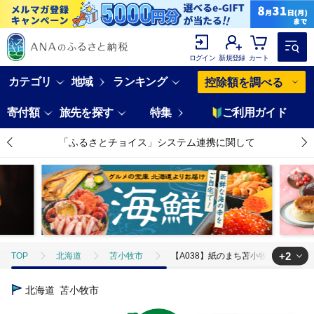
ログイン
新規登録
カート
カテゴリ
地域
ランキング
控除額を調べる
寄付額
旅先を探す
特集
ご利用ガイド
「ふるさとチョイス」システム連携に関して
+2
TOP
北海道
苫小牧市
【A038】紙のまち苫小牧 ネピア トイレ
TOP
日用品・雑貨
【A038】紙のまち苫小牧 ネピア トイレットロール
北海道
苫小牧市
TOP
日用品・雑貨
ほかの雑貨・日用品
【A038】紙のまち苫