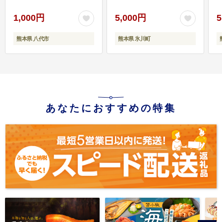
1,000円
5,000円
5
熊本県 八代市
熊本県 氷川町
あなたにおすすめの特集