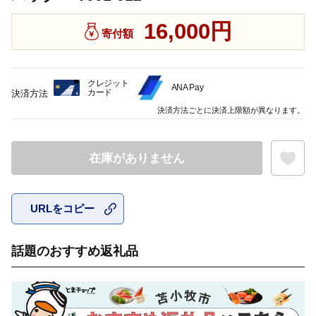
16,000円
寄付額
クレジット
ANA Pay
カード
決済方法
決済方法ごとに決済上限額が異なります。
在庫がありません
URLをコピー
お気に入
話題のおすすめ返礼品