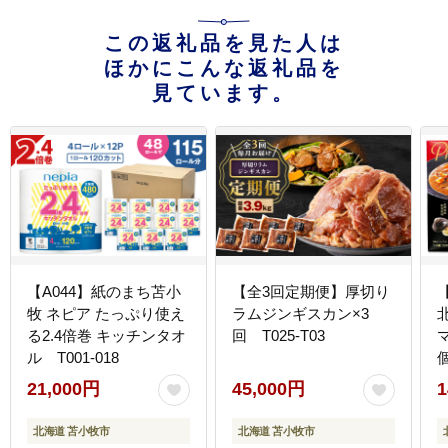
この返礼品を見た人は
ほかにこんな返礼品を
見ています。
【A044】紙のまち苫小
【全3回定期便】厚切り
牧 ネピア たっぷり使え
ラムジンギスカン×3
る2.4倍巻 キッチンタオ
回 T025-T03
ル T001-018
個
21,000円
45,000円
1
北海道 苫小牧市
北海道 苫小牧市