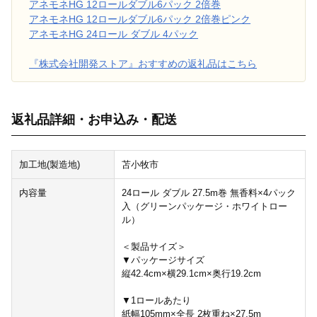
アネモネHG 12ロールダブル6パック 2倍巻
アネモネHG 12ロールダブル6パック 2倍巻ピンク
アネモネHG 24ロール ダブル 4パック
『株式会社開発ストア』おすすめの返礼品はこちら
返礼品詳細・お申込み・配送
加工地(製造地)
苫小牧市
内容量
24ロール ダブル 27.5m巻 無香料×4パック
入（グリーンパッケージ・ホワイトロー
ル）
＜製品サイズ＞
▼パッケージサイズ
縦42.4cm×横29.1cm×奥行19.2cm
▼1ロールあたり
紙幅105mm×全長 2枚重ね×27.5m