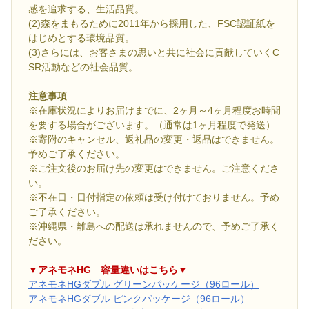
感を追求する、生活品質。
(2)森をまもるために2011年から採用した、FSC認証紙を
はじめとする環境品質。
(3)さらには、お客さまの思いと共に社会に貢献していくC
SR活動などの社会品質。
注意事項
※在庫状況によりお届けまでに、2ヶ月～4ヶ月程度お時間
を要する場合がございます。（通常は1ヶ月程度で発送）
※寄附のキャンセル、返礼品の変更・返品はできません。
予めご了承ください。
※ご注文後のお届け先の変更はできません。ご注意くださ
い。
※不在日・日付指定の依頼は受け付けておりません。予め
ご了承ください。
※沖縄県・離島への配送は承れませんので、予めご了承く
ださい。
▼アネモネHG 容量違いはこちら▼
アネモネHGダブル グリーンパッケージ（96ロール）
アネモネHGダブル ピンクパッケージ（96ロール）