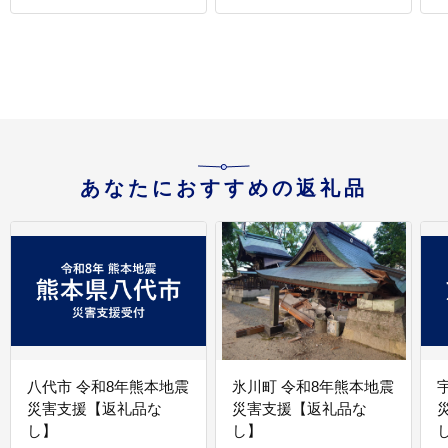
あなたにおすすめの返礼品
八代市 令和8年熊本地震
氷川町 令和8年熊本地震
災害支援【返礼品な
災害支援【返礼品な
し】
し】
し