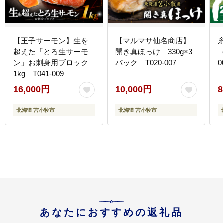
【王子サーモン】生を
【マルマサ仙名商店】
超えた「とろ生サーモ
開き真ほっけ 330g×3
ン」お刺身用ブロック
パック T020-007
0
1kg T041-009
16,000円
10,000円
8
北海道 苫小牧市
北海道 苫小牧市
あなたにおすすめの返礼品