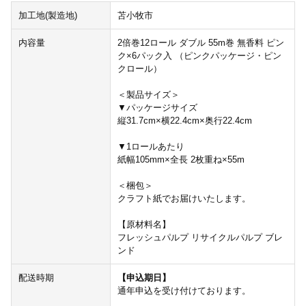
加工地(製造地)
苫小牧市
内容量
2倍巻12ロール ダブル 55m巻 無香料 ピン
ク×6パック入 （ピンクパッケージ・ピン
クロール）
＜製品サイズ＞
▼パッケージサイズ
縦31.7cm×横22.4cm×奥行22.4cm
▼1ロールあたり
紙幅105mm×全長 2枚重ね×55m
＜梱包＞
クラフト紙でお届けいたします。
【原材料名】
フレッシュパルプ リサイクルパルプ ブレ
ンド
配送時期
【申込期日】
通年申込を受け付けております。