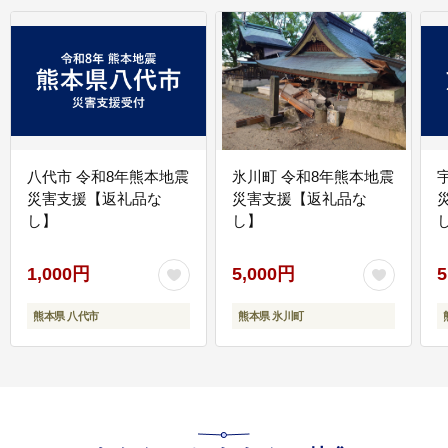
八代市 令和8年熊本地震
氷川町 令和8年熊本地震
災害支援【返礼品な
災害支援【返礼品な
し】
し】
し
1,000円
5,000円
5
熊本県 八代市
熊本県 氷川町