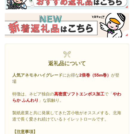
返礼品について
人気アネモネハイグレード
にお得な
2倍巻（55m巻）
が登
場
特徴は、ネピア独自の
高密度ソフトエンボス加工
で「
やわ
らか ふんわり
」な肌触り。
製紙産業と共に発展してきた苫小牧がオススメする、北海
道で長く愛され続けているトイレットロールです。
【注意事項】