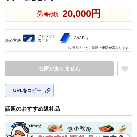
20,000円
寄付額
クレジット
ANA Pay
カード
決済方法
決済方法ごとに決済上限額が異なります。
在庫がありません
URLをコピー
お気に入
話題のおすすめ返礼品