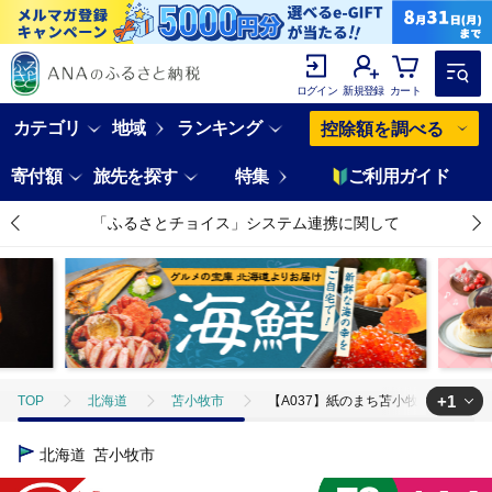
ログイン
新規登録
カート
カテゴリ
地域
ランキング
控除額を調べる
寄付額
旅先を探す
特集
ご利用ガイド
「ふるさとチョイス」システム連携に関して
+1
TOP
北海道
苫小牧市
【A037】紙のまち苫小牧 ネピアトイレ
TOP
日用品・雑貨
ほかの雑貨・日用品
【A037】紙のまち
北海道
苫小牧市