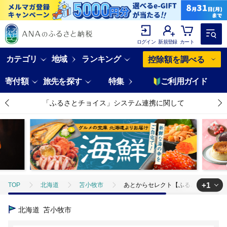
ログイン
新規登録
カート
カテゴリ
地域
ランキング
控除額を調べる
寄付額
旅先を探す
特集
ご利用ガイド
「ふるさとチョイス」システム連携に関して
+1
TOP
北海道
苫小牧市
あとからセレクト【ふるさとギフト】70万
TOP
旅行・宿泊・体験
体験チケット
その他体験チケット
北海道
苫小牧市