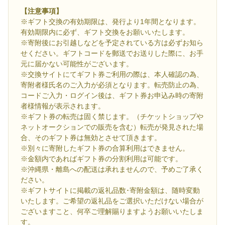
【注意事項】
※ギフト交換の有効期限は、発行より1年間となります。
有効期限内に必ず、ギフト交換をお願いいたします。
※寄附後にお引越しなどを予定されている方は必ずお知ら
せください。ギフトコードを郵送でお送りした際に、お手
元に届かない可能性がございます。
※交換サイトにてギフト券ご利用の際は、本人確認の為、
寄附者様氏名のご入力が必須となります。転売防止の為、
コードご入力・ログイン後は、ギフト券お申込み時の寄附
者様情報が表示されます。
※ギフト券の転売は固く禁じます。（チケットショップや
ネットオークションでの販売を含む）転売が発見された場
合、そのギフト券は無効とさせて頂きます。
※別々に寄附したギフト券の合算利用はできません。
※金額内であればギフト券の分割利用は可能です。
※沖縄県・離島への配送は承れませんので、予めご了承く
ださい。
※ギフトサイトに掲載の返礼品数･寄附金額は、随時変動
いたします。ご希望の返礼品をご選択いただけない場合が
ございますこと、何卒ご理解賜りますようお願いいたしま
す。