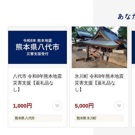
あな
八代市 令和8年熊本地震
氷川町 令和8年熊本地震
災害支援【返礼品な
災害支援【返礼品な
し】
し】
1,000円
5,000円
熊本県 八代市
熊本県 氷川町