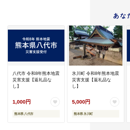
あな
八代市 令和8年熊本地震
氷川町 令和8年熊本地震
災害支援【返礼品な
災害支援【返礼品な
し】
し】
1,000円
5,000円
熊本県 八代市
熊本県 氷川町