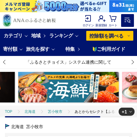
ログイン
新規登録
カート
カテゴリ
地域
ランキング
控除額を調べる
寄付額
旅先を探す
特集
ご利用ガイド
「ふるさとチョイス」システム連携に関して
+1
TOP
北海道
苫小牧市
あとからセレクト【ふるさとギフト】40万
TOP
旅行・宿泊・体験
体験チケット
その他体験チケット
北海道
苫小牧市