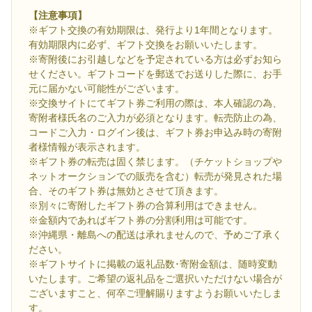
【注意事項】
※ギフト交換の有効期限は、発行より1年間となります。
有効期限内に必ず、ギフト交換をお願いいたします。
※寄附後にお引越しなどを予定されている方は必ずお知ら
せください。ギフトコードを郵送でお送りした際に、お手
元に届かない可能性がございます。
※交換サイトにてギフト券ご利用の際は、本人確認の為、
寄附者様氏名のご入力が必須となります。転売防止の為、
コードご入力・ログイン後は、ギフト券お申込み時の寄附
者様情報が表示されます。
※ギフト券の転売は固く禁じます。（チケットショップや
ネットオークションでの販売を含む）転売が発見された場
合、そのギフト券は無効とさせて頂きます。
※別々に寄附したギフト券の合算利用はできません。
※金額内であればギフト券の分割利用は可能です。
※沖縄県・離島への配送は承れませんので、予めご了承く
ださい。
※ギフトサイトに掲載の返礼品数･寄附金額は、随時変動
いたします。ご希望の返礼品をご選択いただけない場合が
ございますこと、何卒ご理解賜りますようお願いいたしま
す。