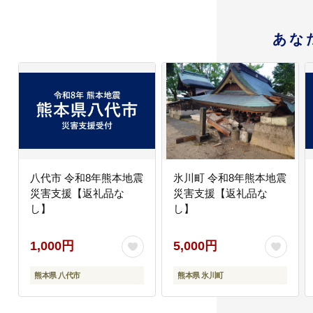
あな
八代市 令和8年熊本地震
氷川町 令和8年熊本地震
災害支援【返礼品な
災害支援【返礼品な
し】
し】
1,000円
5,000円
熊本県 八代市
熊本県 氷川町