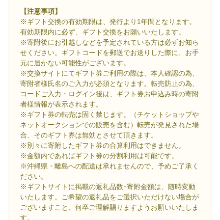
【注意事項】
※ギフト交換の有効期限は、発行より1年間となります。
有効期限内に必ず、ギフト交換をお願いいたします。
※寄附後にお引越しなどを予定されている方は必ずお知ら
せください。ギフトコードを郵送でお送りした際に、お手
元に届かない可能性がございます。
※交換サイトにてギフト券ご利用の際は、本人確認の為、
寄附者様氏名のご入力が必須となります。転売防止の為、
コードご入力・ログイン後は、ギフト券お申込み時の寄附
者様情報が表示されます。
※ギフト券の転売は固く禁じます。（チケットショップや
ネットオークションでの販売を含む）転売が発見された場
合、そのギフト券は無効とさせて頂きます。
※別々に寄附したギフト券の合算利用はできません。
※金額内であればギフト券の分割利用は可能です。
※沖縄県・離島への配送は承れませんので、予めご了承く
ださい。
※ギフトサイトに掲載の返礼品数･寄附金額は、随時変動
いたします。ご希望の返礼品をご選択いただけない場合が
ございますこと、何卒ご理解賜りますようお願いいたしま
す。