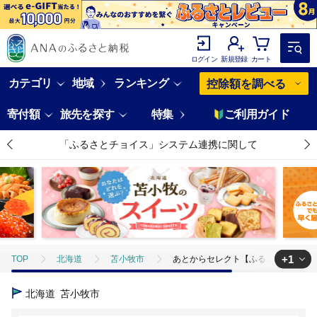
ログイン
新規登録
カート
カテゴリ
地域
ランキング
控除額を調べる
寄付額
旅先を探す
特集
ご利用ガイド
「ふるさとチョイス」システム連携に関して
+1
TOP
北海道
苫小牧市
あとからセレクト【ふるさとギフト】30万
TOP
旅行・宿泊・体験
体験チケット
その他体験チケット
北海道
苫小牧市