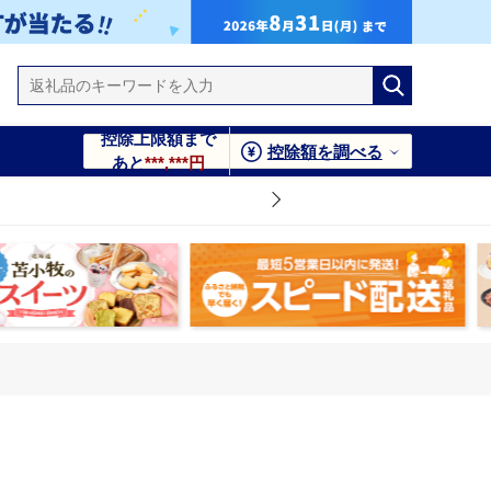
控除上限額まで
控除額を調べる
あと
***,***円
1