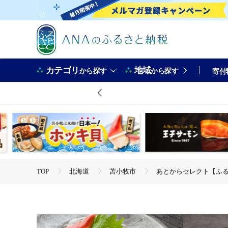
カテゴリ
地域
から探す
から探す
寄付
TOP
北海道
苫小牧市
あとからセレクト【ふるさと
TOP
旅行・宿泊・体験
体験チケット
その他