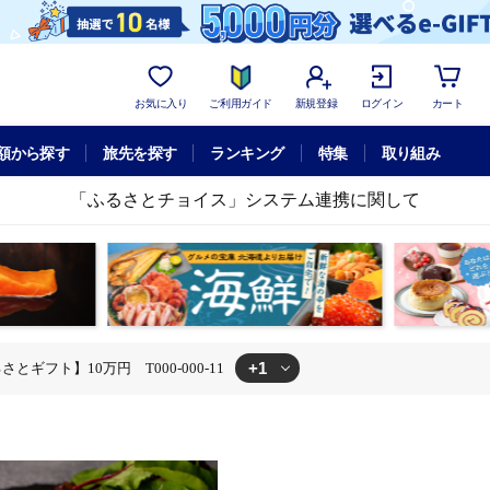
お気に入り
ご利用ガイド
新規登録
ログイン
カート
額から探す
旅先を探す
ランキング
特集
取り組み
「ふるさとチョイス」システム連携に関して
+1
ギフト】10万円 T000-000-11
体験チケット
あとからセレクト【ふるさとギフト】10万円 T000-000-1