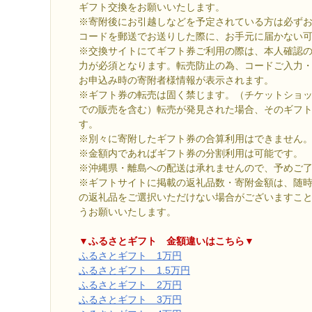
ギフト交換をお願いいたします。
※寄附後にお引越しなどを予定されている方は必ず
コードを郵送でお送りした際に、お手元に届かない
※交換サイトにてギフト券ご利用の際は、本人確認
力が必須となります。転売防止の為、コードご入力
お申込み時の寄附者様情報が表示されます。
※ギフト券の転売は固く禁じます。（チケットショ
での販売を含む）転売が発見された場合、そのギフ
す。
※別々に寄附したギフト券の合算利用はできません
※金額内であればギフト券の分割利用は可能です。
※沖縄県・離島への配送は承れませんので、予めご
※ギフトサイトに掲載の返礼品数・寄附金額は、随
の返礼品をご選択いただけない場合がございますこ
うお願いいたします。
▼ふるさとギフト 金額違いはこちら▼
ふるさとギフト 1万円
ふるさとギフト 1.5万円
ふるさとギフト 2万円
ふるさとギフト 3万円