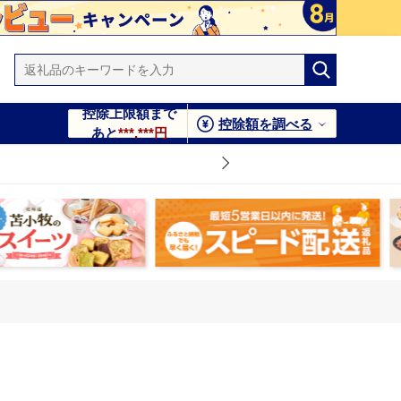
控除上限額まで
控除額を調べる
あと
***,***円