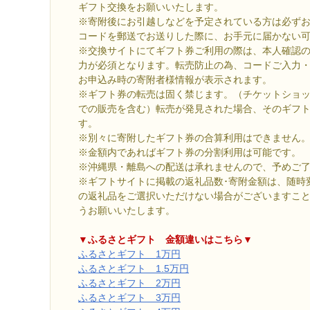
ギフト交換をお願いいたします。
※寄附後にお引越しなどを予定されている方は必ず
コードを郵送でお送りした際に、お手元に届かない
※交換サイトにてギフト券ご利用の際は、本人確認
力が必須となります。転売防止の為、コードご入力
お申込み時の寄附者様情報が表示されます。
※ギフト券の転売は固く禁じます。（チケットショ
での販売を含む）転売が発見された場合、そのギフ
す。
※別々に寄附したギフト券の合算利用はできません
※金額内であればギフト券の分割利用は可能です。
※沖縄県・離島への配送は承れませんので、予めご
※ギフトサイトに掲載の返礼品数･寄附金額は、随時
の返礼品をご選択いただけない場合がございますこ
うお願いいたします。
▼ふるさとギフト 金額違いはこちら▼
ふるさとギフト 1万円
ふるさとギフト 1.5万円
ふるさとギフト 2万円
ふるさとギフト 3万円