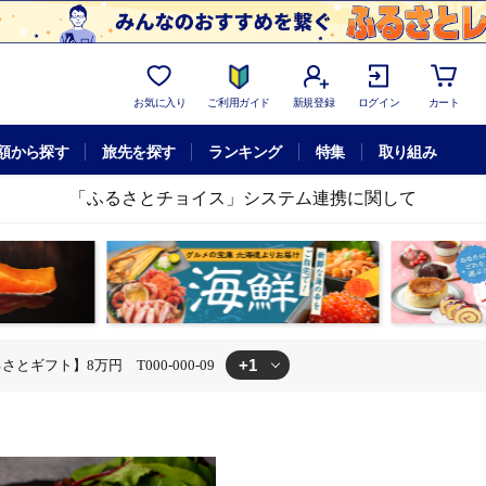
お気に入り
ご利用ガイド
新規登録
ログイン
カート
額から探す
旅先を探す
ランキング
特集
取り組み
「ふるさとチョイス」システム連携に関して
+1
ギフト】8万円 T000-000-09
体験チケット
あとからセレクト【ふるさとギフト】8万円 T000-000-09