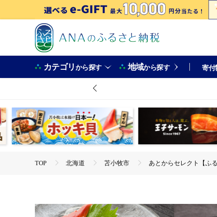
カテゴリ
地域
から探す
から探す
寄付
TOP
北海道
苫小牧市
あとからセレクト【ふるさと
TOP
旅行・宿泊・体験
体験チケット
その他