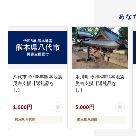
あな
八代市 令和8年熊本地震
氷川町 令和8年熊本地震
災害支援【返礼品な
災害支援【返礼品な
し】
し】
1,000円
5,000円
熊本県 八代市
熊本県 氷川町