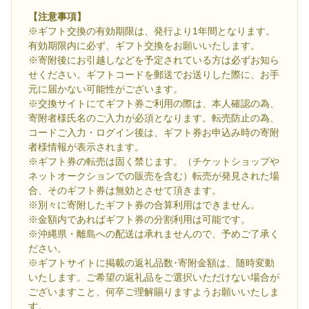
【注意事項】
※ギフト交換の有効期限は、発行より1年間となります。
有効期限内に必ず、ギフト交換をお願いいたします。
※寄附後にお引越しなどを予定されている方は必ずお知ら
せください。ギフトコードを郵送でお送りした際に、お手
元に届かない可能性がございます。
※交換サイトにてギフト券ご利用の際は、本人確認の為、
寄附者様氏名のご入力が必須となります。転売防止の為、
コードご入力・ログイン後は、ギフト券お申込み時の寄附
者様情報が表示されます。
※ギフト券の転売は固く禁じます。（チケットショップや
ネットオークションでの販売を含む）転売が発見された場
合、そのギフト券は無効とさせて頂きます。
※別々に寄附したギフト券の合算利用はできません。
※金額内であればギフト券の分割利用は可能です。
※沖縄県・離島への配送は承れませんので、予めご了承く
ださい。
※ギフトサイトに掲載の返礼品数･寄附金額は、随時変動
いたします。ご希望の返礼品をご選択いただけない場合が
ございますこと、何卒ご理解賜りますようお願いいたしま
す。