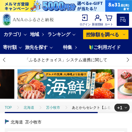
ログイン
新規登録
カート
カテゴリ
地域
ランキング
控除額を調べる
寄付額
旅先を探す
特集
ご利用ガイド
「ふるさとチョイス」システム連携に関して
+1
TOP
北海道
苫小牧市
あとからセレクト【ふるさとギフト】7万円
TOP
旅行・宿泊・体験
体験チケット
その他体験チケット
北海道
苫小牧市