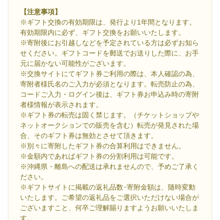
【注意事項】
※ギフト交換の有効期限は、発行より1年間となります。
有効期限内に必ず、ギフト交換をお願いいたします。
※寄附後にお引越しなどを予定されている方は必ずお知ら
せください。ギフトコードを郵送でお送りした際に、お手
元に届かない可能性がございます。
※交換サイトにてギフト券ご利用の際は、本人確認の為、
寄附者様氏名のご入力が必須となります。転売防止の為、
コードご入力・ログイン後は、ギフト券お申込み時の寄附
者様情報が表示されます。
※ギフト券の転売は固く禁じます。（チケットショップや
ネットオークションでの販売を含む）転売が発見された場
合、そのギフト券は無効とさせて頂きます。
※別々に寄附したギフト券の合算利用はできません。
※金額内であればギフト券の分割利用は可能です。
※沖縄県・離島への配送は承れませんので、予めご了承く
ださい。
※ギフトサイトに掲載の返礼品数･寄附金額は、随時変動
いたします。ご希望の返礼品をご選択いただけない場合が
ございますこと、何卒ご理解賜りますようお願いいたしま
す。