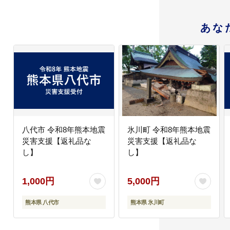
あな
八代市 令和8年熊本地震
氷川町 令和8年熊本地震
災害支援【返礼品な
災害支援【返礼品な
し】
し】
1,000円
5,000円
熊本県 八代市
熊本県 氷川町