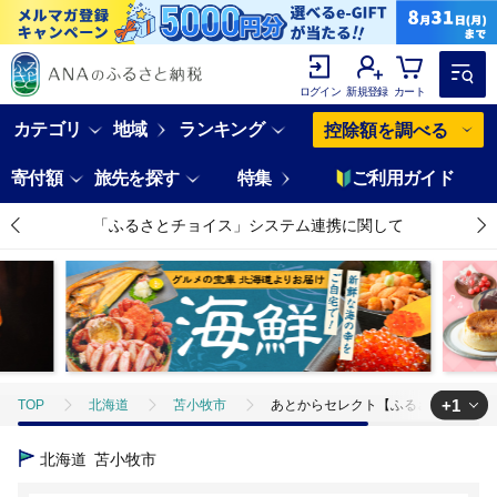
ログイン
新規登録
カート
カテゴリ
地域
ランキング
控除額を調べる
寄付額
旅先を探す
特集
ご利用ガイド
「ふるさとチョイス」システム連携に関して
+1
TOP
北海道
苫小牧市
あとからセレクト【ふるさとギフト】6万円
TOP
旅行・宿泊・体験
体験チケット
その他体験チケット
北海道
苫小牧市