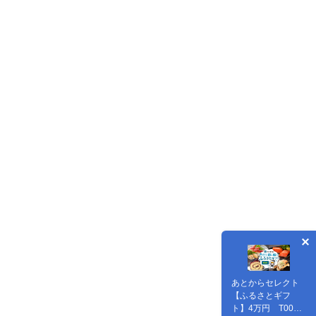
あとからセレクト
【ふるさとギフ
ト】4万円 T000-