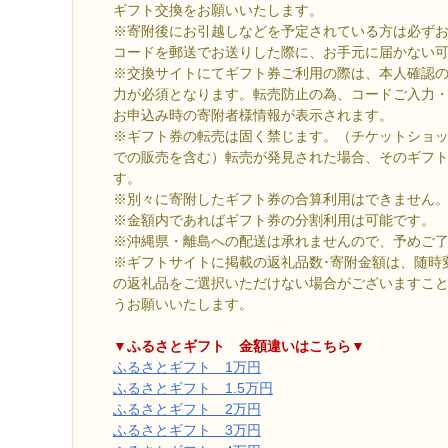
ギフト交換をお願いいたします。
※寄附後にお引越しなどを予定されている方は必ず
コードを郵送でお送りした際に、お手元に届かない
※交換サイトにてギフト券ご利用の際は、本人確認
力が必須となります。転売防止の為、コードご入力
お申込み時の寄附者様情報が表示されます。
※ギフト券の転売は固く禁じます。（チケットショ
での販売を含む）転売が発見された場合、そのギフ
す。
※別々に寄附したギフト券の合算利用はできません
※金額内であればギフト券の分割利用は可能です。
※沖縄県・離島への配送は承れませんので、予めご
※ギフトサイトに掲載の返礼品数･寄附金額は、随時
の返礼品をご選択いただけない場合がございますこ
うお願いいたします。
▼ふるさとギフト 金額違いはこちら▼
ふるさとギフト 1万円
ふるさとギフト 1.5万円
ふるさとギフト 2万円
ふるさとギフト 3万円