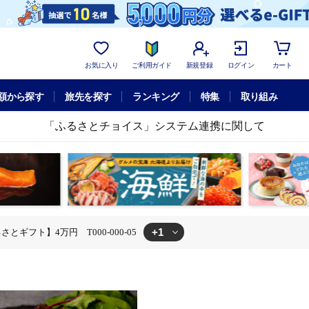
お気に入り
ご利用ガイド
新規登録
ログイン
カート
額から探す
旅先を探す
ランキング
特集
取り組み
「ふるさとチョイス」システム連携に関して
+1
ギフト】4万円 T000-000-05
体験チケット
あとからセレクト【ふるさとギフト】4万円 T000-000-05