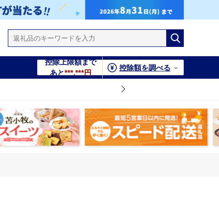
控除上限額まで
控除額を調べる
あと
***,***円