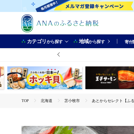
カテゴリ
地域
から探す
から探す
寄付
TOP
北海道
苫小牧市
あとからセレクト【ふるさと
TOP
旅行・宿泊・体験
体験チケット
その他