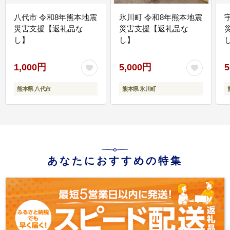
八代市 令和8年熊本地震
氷川町 令和8年熊本地震
災害支援【返礼品な
災害支援【返礼品な
し】
し】
し
1,000円
5,000円
5
熊本県 八代市
熊本県 氷川町
あなたにおすすめの特集