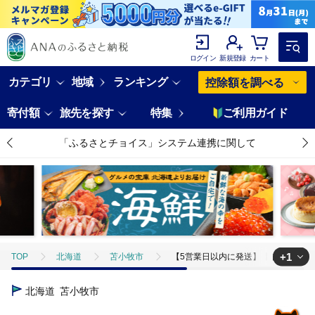
ログイン
新規登録
カート
カテゴリ
地域
ランキング
控除額を調べる
寄付額
旅先を探す
特集
ご利用ガイド
「ふるさとチョイス」システム連携に関して
+1
TOP
北海道
苫小牧市
【5営業日以内に発送】【猫砂 ネコペレ 
TOP
日用品・雑貨
ほかの雑貨・日用品
【5営業日以内に発送
北海道
苫小牧市