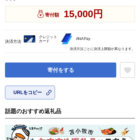
15,000円
寄付額
クレジット
ANA Pay
カード
決済方法
決済方法ごとに決済上限額が異なります。
寄付をする
URLをコピー
お気に入
話題のおすすめ返礼品