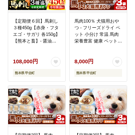
【定期便６回】馬刺し
馬肉100％ 犬猫用おや
３種450g【赤身・フタ
つ - フリーズドライ ペ
エゴ・サガリ 各150g】
ット 小分け 常温 馬肉
【熊本と畜】- 醤油付
栄養豊富 健康 ペット用
き 小分け 盛り合わせ
おやつ 熊本県 甲佐町
セット 大容量 熊本 冷
凍 馬肉 食べ比べ おつ
108,000円
8,000円
まみ 晩酌 おすすめ 甲
熊本県 甲佐町
熊本県 甲佐町
佐町