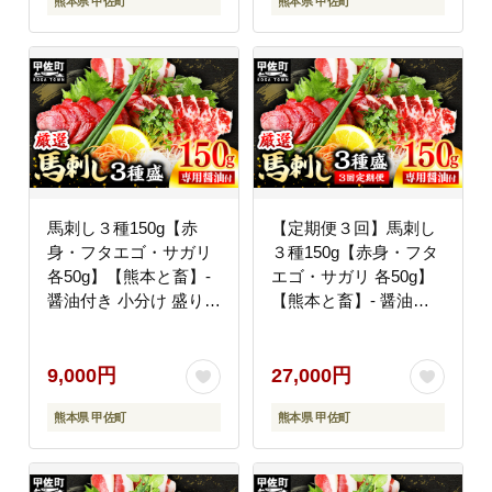
熊本県 甲佐町
熊本県 甲佐町
改定】
馬刺し３種150g【赤
【定期便３回】馬刺し
身・フタエゴ・サガリ
３種150g【赤身・フタ
各50g】【熊本と畜】-
エゴ・サガリ 各50g】
醤油付き 小分け 盛り合
【熊本と畜】- 醤油付
わせ セット 食べきりサ
き 小分け 盛り合わせ
イズ 熊本 冷凍 馬肉 食
セット 食べきりサイズ
べ比べ おつまみ 晩酌
熊本 冷凍 馬肉 食べ比
9,000円
27,000円
おすすめ 甲佐町
べ おつまみ 晩酌 おす
熊本県 甲佐町
熊本県 甲佐町
すめ 甲佐町