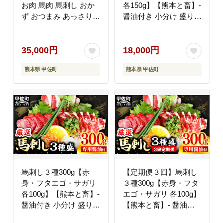
お肉 馬肉 馬刺し おか
各150g】【熊本と畜】-
ず おつまみ あっさり
醤油付き 小分け 盛り合
赤身 冷凍 ブロック 醤
わせ セット 大容量 熊
油付き 国産 国内産 熊
本 冷凍 馬肉 食べ比べ
本県 甲佐町
おつまみ 晩酌 おすすめ
35,000円
18,000円
甲佐町
熊本県 甲佐町
熊本県 甲佐町
馬刺し３種300g【赤
【定期便３回】馬刺し
身・フタエゴ・サガリ
３種300g【赤身・フタ
各100g】【熊本と畜】-
エゴ・サガリ 各100g】
醤油付き 小分け 盛り合
【熊本と畜】- 醤油付
わせ セット 熊本 冷凍
き 小分け 盛り合わせ