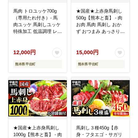
馬肉 トロユッケ700g
★国産★上赤身馬刺し
（専用たれ付き）- 馬
500g【熊本と畜】 - 肉
肉ユッケ 馬刺しユッケ
お肉 馬肉 馬刺し おか
特殊加工 低温調理 レア
ず おつまみ あっさり
食感 自家製タレ付 冷凍
赤身 冷凍 ブロック 醤
人気 おすすめ 熊本県
油付き 国産 国内産 熊
甲佐町【価格改定X】
本県 甲佐町【価格改定
12,000円
15,000円
ZA】
熊本県 甲佐町
熊本県 甲佐町
★国産★上赤身馬刺し
馬刺し３種450g【赤
1000g【熊本と畜】 - 肉
身・フタエゴ・サガリ