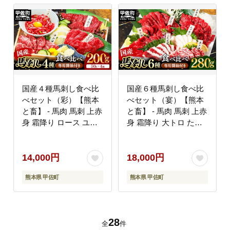
国産４種馬刺し食べ比
国産６種馬刺し食べ比
べセット（彩）【熊本
べセット（宴）【熊本
と畜】 - 馬肉 馬刺 上赤
と畜】 - 馬肉 馬刺 上赤
身 霜降り ロース ユッ
身 霜降り 大トロ たて
ケ おつまみ 晩酌 冷凍
がみ ふたえご ロース
ブロック 醤油 ユッケタ
おつまみ 晩酌 冷凍 ブ
レ 国産 国内産 熊本県
ロック 醤油付き 国産
14,000円
18,000円
甲佐町
国内産 熊本県 甲佐町
熊本県 甲佐町
熊本県 甲佐町
28
全
件