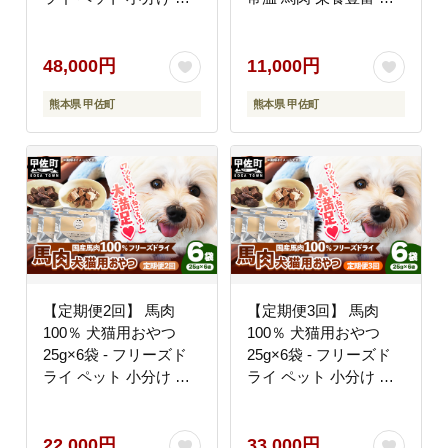
温 馬肉 栄養豊富 健康
康 ペット用 おやつ 熊
ペット用 おやつ 熊本県
本県 甲佐町
甲佐町
48,000円
11,000円
熊本県 甲佐町
熊本県 甲佐町
【定期便2回】 馬肉
【定期便3回】 馬肉
100％ 犬猫用おやつ
100％ 犬猫用おやつ
25g×6袋 - フリーズド
25g×6袋 - フリーズド
ライ ペット 小分け 常
ライ ペット 小分け 常
温 馬肉 栄養豊富 健康
温 馬肉 栄養豊富 健康
ペット用 おやつ 熊本県
ペット用 おやつ 熊本県
甲佐町
甲佐町
22,000円
33,000円