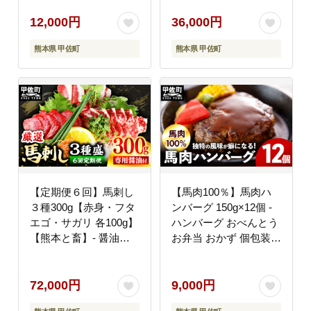
馬肉 食べ比べ おつまみ
セット 熊本 冷凍 馬肉
晩酌 おすすめ 甲佐町
食べ比べ おつまみ 晩酌
12,000円
36,000円
【価格改定】
おすすめ 甲佐町【価格
熊本県 甲佐町
熊本県 甲佐町
改定】
【定期便６回】馬刺し
【馬肉100％】馬肉ハ
３種300g【赤身・フタ
ンバーグ 150g×12個 -
エゴ・サガリ 各100g】
ハンバーグ おべんとう
【熊本と畜】- 醤油付
お弁当 おかず 個包装
き 小分け 盛り合わせ
小分け 人気 1.8kg 冷凍
セット 熊本 冷凍 馬肉
おすすめ お取り寄せ 焼
食べ比べ おつまみ 晩酌
くだけ 国内製造 総菜
72,000円
9,000円
おすすめ 甲佐町【価格
甲佐町【価格改定】