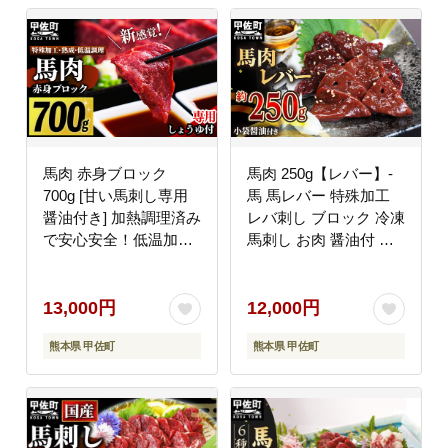
馬肉 赤身ブロック
馬肉 250g【レバー】-
700g [甘い馬刺し専用
馬 馬レバー 特殊加工
醤油付き] 加熱調理済み
レバ刺し ブロック 冷凍
で安心安全！低温加熱
馬刺し お肉 醤油付 低
で甘みと旨味がUP！-
温調理 生食食感 人気
肉 馬肉 ブロック 赤身
おすすめ 熊本県 甲佐町
加熱加工 おかず おつま
13,000円
12,000円
み 低カロリー 高たんぱ
熊本県 甲佐町
熊本県 甲佐町
く タレ付き 小分け 冷
凍 熊本県 甲佐町【価格
改定XX】