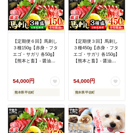
【定期便６回】馬刺し
【定期便３回】馬刺し
３種150g【赤身・フタ
３種450g【赤身・フタ
エゴ・サガリ 各50g】
エゴ・サガリ 各150g】
【熊本と畜】- 醤油付
【熊本と畜】- 醤油付
き 小分け 盛り合わせ
き 小分け 盛り合わせ
セット 食べきりサイズ
セット 大容量 熊本 冷
熊本 冷凍 馬肉 食べ比
凍 馬肉 食べ比べ おつ
54,000円
54,000円
べ おつまみ 晩酌 おす
まみ 晩酌 おすすめ 甲
熊本県 甲佐町
熊本県 甲佐町
すめ 甲佐町
佐町