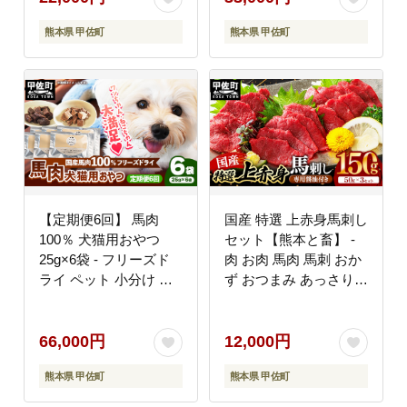
熊本県 甲佐町
熊本県 甲佐町
【定期便6回】 馬肉
国産 特選 上赤身馬刺し
100％ 犬猫用おやつ
セット【熊本と畜】 -
25g×6袋 - フリーズド
肉 お肉 馬肉 馬刺 おか
ライ ペット 小分け 常
ず おつまみ あっさり
温 馬肉 栄養豊富 健康
赤身 冷凍 ブロック 醤
ペット用 おやつ 熊本県
油付き 国産 国内産 熊
甲佐町
本県 甲佐町
66,000円
12,000円
熊本県 甲佐町
熊本県 甲佐町