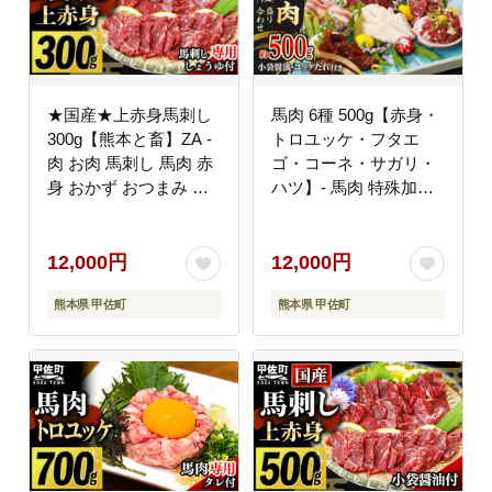
★国産★上赤身馬刺し
馬肉 6種 500g【赤身・
300g【熊本と畜】ZA -
トロユッケ・フタエ
肉 お肉 馬刺し 馬肉 赤
ゴ・コーネ・サガリ・
身 おかず おつまみ あ
ハツ】- 馬肉 特殊加工
っさり 冷凍 ブロック
低温調理 馬刺し 熊本
国産 国内産 醤油付き
盛り合わせ バラエティ
熊本県 甲佐町
ーセット 詰め合わせセ
12,000円
12,000円
ット 人気部位 ?油付 お
熊本県 甲佐町
熊本県 甲佐町
すすめ 熊本県 甲佐町