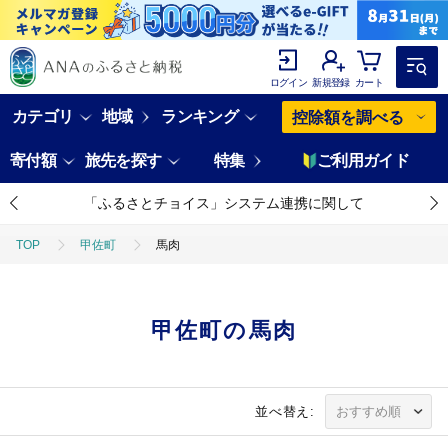
ログイン
新規登録
カート
カテゴリ
地域
ランキング
控除額を調べる
寄付額
旅先を探す
特集
ご利用ガイド
「ふるさとチョイス」システム連携に関して
TOP
甲佐町
馬肉
甲佐町の馬肉
並べ替え: