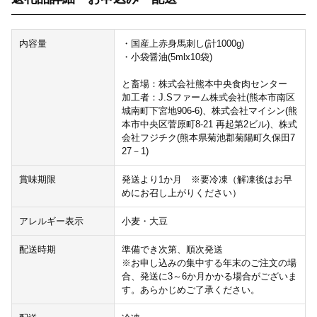
内容量
・国産上赤身馬刺し(計1000g)
・小袋醤油(5mlx10袋)
と畜場：株式会社熊本中央食肉センター
加工者：J.Sファーム株式会社(熊本市南区
城南町下宮地906-6)、株式会社マイシン(熊
本市中央区菅原町8-21 再起第2ビル)、株式
会社フジチク(熊本県菊池郡菊陽町久保田7
27－1)
賞味期限
発送より1か月 ※要冷凍（解凍後はお早
めにお召し上がりください）
アレルギー表示
小麦・大豆
配送時期
準備でき次第、順次発送
※お申し込みの集中する年末のご注文の場
合、発送に3～6か月かかる場合がございま
す。あらかじめご了承ください。