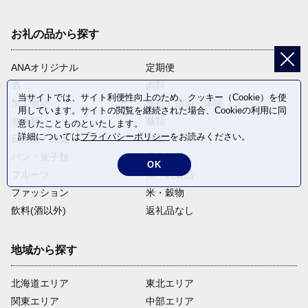
お礼の品から探す
ANAオリジナル
定期便
酒
肉類
当サイトでは、サイト利便性向上のため、クッキー（Cookie）を使
加工食品
旅行・宿泊・体験
用しています。サイトの閲覧を継続された場合、Cookieの利用に同
魚介類
麺類
意したことものといたします。
詳細については
プライバシーポリシー
をお読みください。
日用品・雑貨
野菜
パン・菓子類
電化製品
OK
フルーツ
卵・乳製品
ファッション
米・穀物
飲料(酒以外)
返礼品なし
地域から探す
北海道エリア
東北エリア
関東エリア
中部エリア