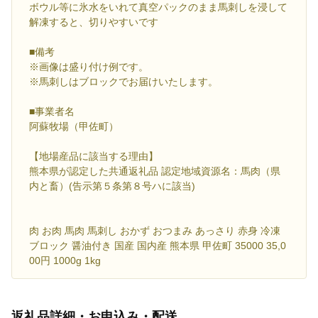
ボウル等に氷水をいれて真空パックのまま馬刺しを浸して
解凍すると、切りやすいです
■備考
※画像は盛り付け例です。
※馬刺しはブロックでお届けいたします。
■事業者名
阿蘇牧場（甲佐町）
【地場産品に該当する理由】
熊本県が認定した共通返礼品 認定地域資源名：馬肉（県
内と畜）(告示第５条第８号ハに該当)
肉 お肉 馬肉 馬刺し おかず おつまみ あっさり 赤身 冷凍
ブロック 醤油付き 国産 国内産 熊本県 甲佐町 35000 35,0
00円 1000g 1kg
返礼品詳細・お申込み・配送