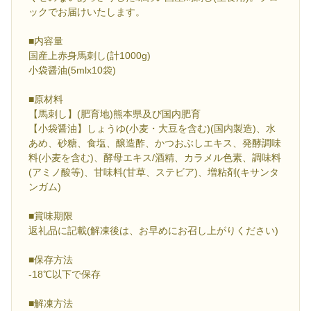
ックでお届けいたします。
■内容量
国産上赤身馬刺し(計1000g)
小袋醤油(5mlx10袋)
■原材料
【馬刺し】(肥育地)熊本県及び国内肥育
【小袋醤油】しょうゆ(小麦・大豆を含む)(国内製造)、水
あめ、砂糖、食塩、醸造酢、かつおぶしエキス、発酵調味
料(小麦を含む)、酵母エキス/酒精、カラメル色素、調味料
(アミノ酸等)、甘味料(甘草、ステビア)、増粘剤(キサンタ
ンガム)
■賞味期限
返礼品に記載(解凍後は、お早めにお召し上がりください)
■保存方法
-18℃以下で保存
■解凍方法