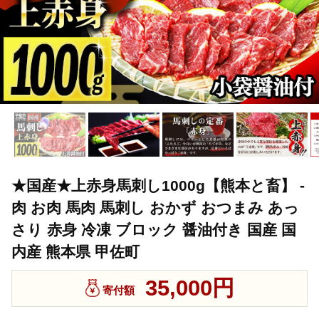
★国産★上赤身馬刺し1000g【熊本と畜】 -
肉 お肉 馬肉 馬刺し おかず おつまみ あっ
さり 赤身 冷凍 ブロック 醤油付き 国産 国
内産 熊本県 甲佐町
35,000円
寄付額