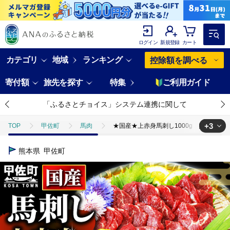
ログイン
新規登録
カート
カテゴリ
地域
ランキング
控除額を調べる
寄付額
旅先を探す
特集
ご利用ガイド
「ふるさとチョイス」システム連携に関して
+3
TOP
甲佐町
馬肉
★国産★上赤身馬刺し1000g【熊本と畜】 -
TOP
肉
★国産★上赤身馬刺し1000g【熊本と畜】 - 肉 お肉 馬肉 
熊本県
甲佐町
TOP
肉
馬肉
★国産★上赤身馬刺し1000g【熊本と畜】 - 肉
TOP
肉
馬肉
馬刺し
★国産★上赤身馬刺し1000g【熊