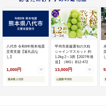
八代市 令和8年熊本地震
甲州市産厳選旬の大粒
災害支援【返礼品な
シャインマスカット 約
し】
1.2kg 2～3房【2027年発
送】（MG）B12-472
1,000円
13,000円
5
熊本県 八代市
山梨県 甲州市