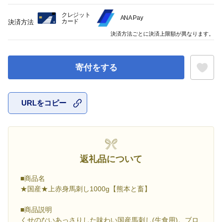
クレジット
ANA Pay
カード
決済方法
決済方法ごとに決済上限額が異なります。
寄付をする
URLをコピー
お気に入
返礼品について
■商品名
★国産★上赤身馬刺し1000g【熊本と畜】
■商品説明
くせのないあっさりした味わい国産馬刺し(生食用)。ブロ