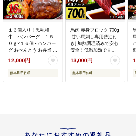
１６個入り！黒毛和
馬肉 赤身ブロック 700g
牛 ハンバーグ １５
[甘い馬刺し専用醤油付
０ｇ×１６個 - ハンバー
き] 加熱調理済みで安心
グ おべんとう お弁当 お
安全！低温加熱で甘み
かず 個包装 小分け 人気
と旨味がUP！- 肉 馬肉
12,000円
13,000円
1
牛肉100％ 黒毛和牛 冷
ブロック 赤身 加熱加工
凍 国産 おすすめ ランキ
おかず おつまみ 低カロ
熊本県 甲佐町
熊本県 甲佐町
ング 和牛 お取り寄せ 焼
リー 高たんぱく タレ付
くだけ 熊本県産 熊本産
き 小分け 冷凍 熊本県
国内産 国産牛 総菜 甲佐
甲佐町【価格改定XX】
町【価格改定】X
あなたにおすすめの返礼品