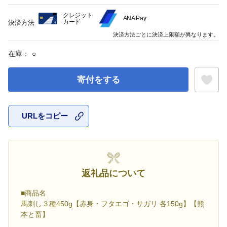
クレジット
ANA Pay
カード
決済方法
決済方法ごとに決済上限額が異なります。
在庫：
○
寄付をする
URLをコピー
お気に入
返礼品について
■商品名
馬刺し３種450g【赤身・フタエゴ・サガリ 各150g】【熊
本と畜】