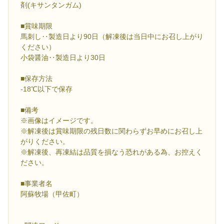
剤(キサンタンガム)
■賞味期限
馬刺し‥製造日より90日（解凍後は当日中にお召し上がり
ください）
小袋醤油‥製造日より30日
■保存方法
-18℃以下で保存
■備考
※画像はイメージです。
※解凍後は賞味期限の残日数に関わらずお早めにお召し上
がりください。
※解凍後、再凍結は品質を損なう恐れがある為、お控えく
ださい。
■事業者名
阿蘇牧場（甲佐町）