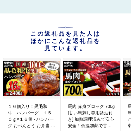
この返礼品を見た人は
ほかにこんな返礼品を
見ています。
１６個入り！黒毛和
馬肉 赤身ブロック 700g
牛 ハンバーグ １５
[甘い馬刺し専用醤油付
０ｇ×１６個 - ハンバー
き] 加熱調理済みで安心
グ おべんとう お弁当 お
安全！低温加熱で甘み