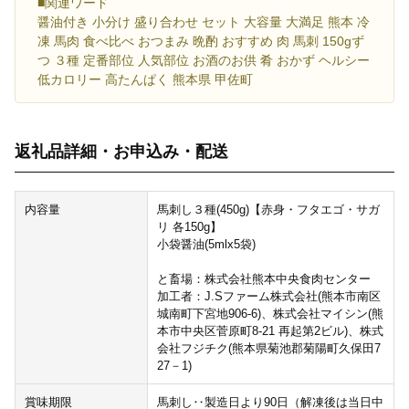
■関連ワード
醤油付き 小分け 盛り合わせ セット 大容量 大満足 熊本 冷
凍 馬肉 食べ比べ おつまみ 晩酌 おすすめ 肉 馬刺 150gず
つ ３種 定番部位 人気部位 お酒のお供 肴 おかず ヘルシー
低カロリー 高たんぱく 熊本県 甲佐町
返礼品詳細・お申込み・配送
内容量
馬刺し３種(450g)【赤身・フタエゴ・サガ
リ 各150g】
小袋醤油(5mlx5袋)
と畜場：株式会社熊本中央食肉センター
加工者：J.Sファーム株式会社(熊本市南区
城南町下宮地906-6)、株式会社マイシン(熊
本市中央区菅原町8-21 再起第2ビル)、株式
会社フジチク(熊本県菊池郡菊陽町久保田7
27－1)
賞味期限
馬刺し‥製造日より90日（解凍後は当日中