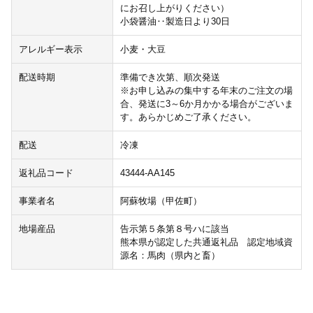
にお召し上がりください）
小袋醤油‥製造日より30日
アレルギー表示
小麦・大豆
配送時期
準備でき次第、順次発送
※お申し込みの集中する年末のご注文の場
合、発送に3～6か月かかる場合がございま
す。あらかじめご了承ください。
配送
冷凍
返礼品コード
43444-AA145
事業者名
阿蘇牧場（甲佐町）
地場産品
告示第５条第８号ハに該当
熊本県が認定した共通返礼品 認定地域資
源名：馬肉（県内と畜）