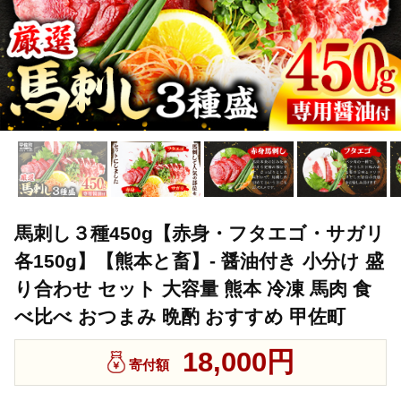
馬刺し３種450g【赤身・フタエゴ・サガリ
各150g】【熊本と畜】- 醤油付き 小分け 盛
り合わせ セット 大容量 熊本 冷凍 馬肉 食
べ比べ おつまみ 晩酌 おすすめ 甲佐町
18,000円
寄付額