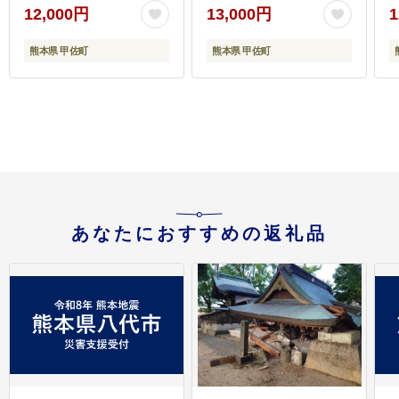
かず 個包装 小分け 人気
と旨味がUP！- 肉 馬肉
12,000円
13,000円
1
牛肉100％ 黒毛和牛 冷
ブロック 赤身 加熱加工
凍 国産 おすすめ ランキ
おかず おつまみ 低カロ
熊本県 甲佐町
熊本県 甲佐町
ング 和牛 お取り寄せ 焼
リー 高たんぱく タレ付
くだけ 熊本県産 熊本産
き 小分け 冷凍 熊本県
国内産 国産牛 総菜 甲佐
甲佐町【価格改定XX】
町【価格改定】X
あなたにおすすめの返礼品