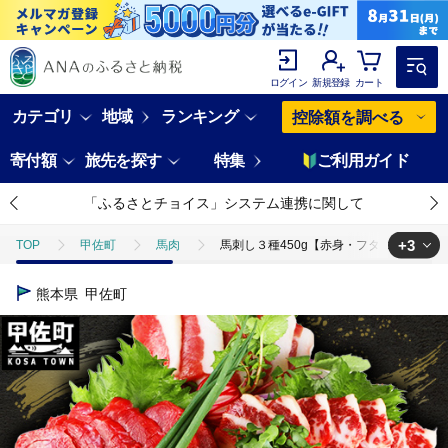
ログイン
新規登録
カート
カテゴリ
地域
ランキング
控除額を調べる
寄付額
旅先を探す
特集
ご利用ガイド
「ふるさとチョイス」システム連携に関して
+3
TOP
甲佐町
馬肉
馬刺し３種450g【赤身・フタエゴ・サガリ 
TOP
肉
馬刺し３種450g【赤身・フタエゴ・サガリ 各150g】【熊本
熊本県
甲佐町
TOP
肉
馬肉
馬刺し３種450g【赤身・フタエゴ・サガリ 各15
TOP
肉
馬肉
馬刺し
馬刺し３種450g【赤身・フタエゴ