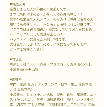
■商品説明
厳選しました人気部位の３種盛りです。
まずは馬肉本来の旨味が味わえる赤身馬刺し！！
熊本の居酒屋で人気メニューのサガリは刺身はもちろん、
焼いても美味しく、「馬ひも」とも呼ばれる部位です。
フタエゴは赤身と脂身が3層になっていて見た目にも美し
い、コリコリとした食感が楽しい！
バラエティーに富んだ馬刺し3種です。
大容量でたっぷり楽しめるサイズになっております。
どうぞご賞味ください。
■内容量
馬刺し３種(450g)【赤身・フタエゴ・サガリ 各150g】
小袋醤油(5mlx5袋)
■原材料
馬肉（生産地:カナダ・フランス・日本 加工地:熊本県
と畜場:熊本県）
小袋醤油：しょうゆ、水あめ、砂糖、食塩、醸造酢、エキ
ス（かつおぶし、酵母）発酵調味料、酒精、カラメル色
素、調味料(アミノ酸等)、甘味料(甘草、ステビア)、増粘