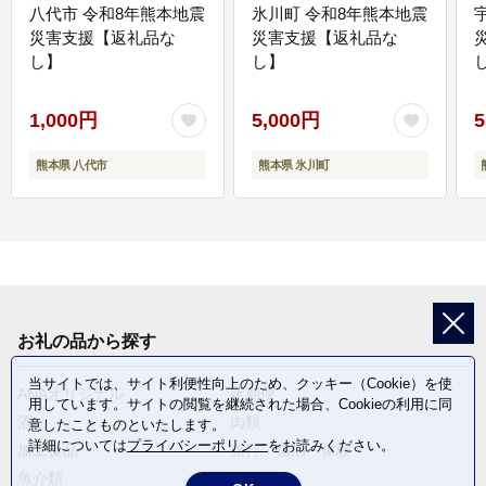
八代市 令和8年熊本地震
氷川町 令和8年熊本地震
災害支援【返礼品な
災害支援【返礼品な
し】
し】
し
1,000円
5,000円
5
熊本県 八代市
熊本県 氷川町
お礼の品から探す
当サイトでは、サイト利便性向上のため、クッキー（Cookie）を使
ANAオリジナル
定期便
用しています。サイトの閲覧を継続された場合、Cookieの利用に同
酒
肉類
意したことものといたします。
詳細については
プライバシーポリシー
をお読みください。
加工食品
旅行・宿泊・体験
魚介類
麺類