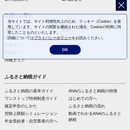
地域から探す
当サイトでは、サイト利便性向上のため、クッキー（Cookie）を使
用しています。サイトの閲覧を継続された場合、Cookieの利用に同
北海道エリア
東北エリア
意したことものといたします。
関東エリア
中部エリア
詳細については
プライバシーポリシー
をお読みください。
近畿エリア
中国エリア
OK
四国エリア
九州エリア
沖縄エリア
ふるさと納税ガイド
ふるさと納税の基本ガイド
ANAのふるさと納税の特徴
ワンストップ特例制度ガイド
はじめての方へ
確定申告のしかた
ふるさと納税の流れ
控除上限額シミュレーション
動画でわかるANAのふるさと
納税
年金受給者・自営業者の方へ