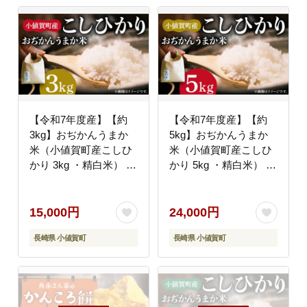
【令和7年度産】【約
【令和7年度産】【約
3kg】おぢかんうまか
5kg】おぢかんうまか
米（小値賀町産こしひ
米（小値賀町産こしひ
かり 3kg ・精白米） コ
かり 5kg ・精白米） コ
シヒカリ こしひかり お
シヒカリ こしひかり 米
米 常温 [DAB010]
お米 白米 ご飯 精米 お
弁当 常温 [DAB014]
15,000円
24,000円
長崎県 小値賀町
長崎県 小値賀町