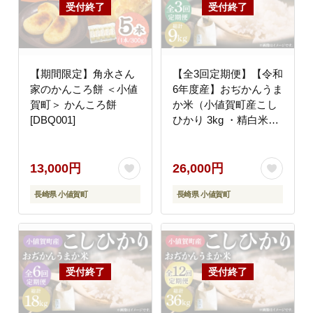
【期間限定】角永さん
【全3回定期便】【令和
家のかんころ餅 ＜小値
6年度産】おぢかんうま
賀町＞ かんころ餅
か米（小値賀町産こし
[DBQ001]
ひかり 3kg ・精白米）
総計9kg コシヒカリ こ
しひかり お米 常温
[DAB011]
13,000円
26,000円
長崎県 小値賀町
長崎県 小値賀町