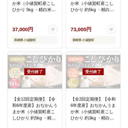
か米（小値賀町産こし
か米（小値賀町産こし
ひかり 5kg ・精白米）
ひかり 約5kg ・精白
総計15kg コシヒカリ
米）総計30kg コシヒカ
こしひかり 米 お米 白
リ こしひかり 米 お米
米 ご飯 精米 お弁当 常
白米 ご飯 精米 お弁当
37,000円
73,000円
温 [DAB015]
常温 [DAB016]
長崎県 小値賀町
長崎県 小値賀町
【全12回定期便】【令
【全2回定期便】【令和
和6年度産】おぢかんう
6年度産】おぢかんうま
まか米（小値賀町産こ
か米（小値賀町産こし
しひかり 約5kg ・精白
ひかり 約3kg ・精白
米）総計60kg コシヒカ
米）総計6kg コシヒカ