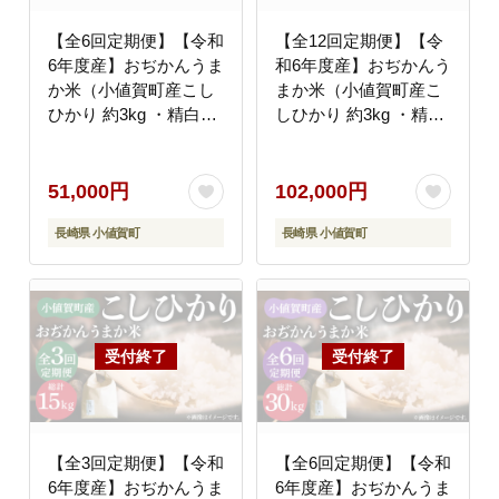
【全6回定期便】【令和
【全12回定期便】【令
6年度産】おぢかんうま
和6年度産】おぢかんう
か米（小値賀町産こし
まか米（小値賀町産こ
ひかり 約3kg ・精白
しひかり 約3kg ・精白
米）総計18kg コシヒカ
米）総計36kg コシヒカ
リ こしひかり お米 常
リ こしひかり 米 お米
温 [DAB012]
白米 ご飯 精米 お弁当
51,000円
102,000円
常温 [DAB013]
長崎県 小値賀町
長崎県 小値賀町
【全3回定期便】【令和
【全6回定期便】【令和
6年度産】おぢかんうま
6年度産】おぢかんうま