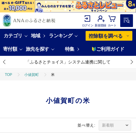
ログイン
新規登録
カート
カテゴリ
地域
ランキング
控除額を調べる
寄付額
旅先を探す
特集
ご利用ガイド
「ふるさとチョイス」システム連携に関して
TOP
小値賀町
米
小値賀町の米
並べ替え: