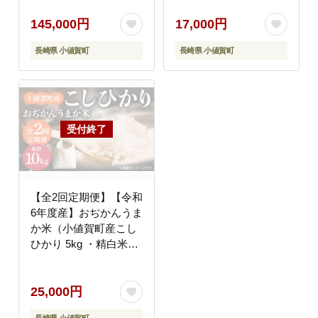
リ こしひかり 米 お米
リ こしひかり 米 お米
白米 ご飯 精米 お弁当
白米 ご飯 精米 お弁当
145,000円
17,000円
常温 [DAB017]
常温 [DAB037]
長崎県 小値賀町
長崎県 小値賀町
【全2回定期便】【令和
6年度産】おぢかんうま
か米（小値賀町産こし
ひかり 5kg ・精白米）
コシヒカリ こしひかり
米 お米 白米 ご飯 精米
25,000円
お弁当 常温 [DAB038]