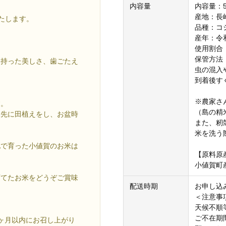
内容量
内容量：5
産地：長
たします。
品種：コ
産年：令
使用割合
保管方法
を持った美しさ、歯ごたえ
虫の混入
到着後す
※農家さ
す。
（島の精
春先に田植えをし、お盆時
また、籾
米を洗う
地で育った小値賀のお米は
【原料原
小値賀町
育てたお米をどうぞご賞味
配送時期
お申し込
＜注意事
天候不順
ご不在期
ヶ月以内にお召し上がり