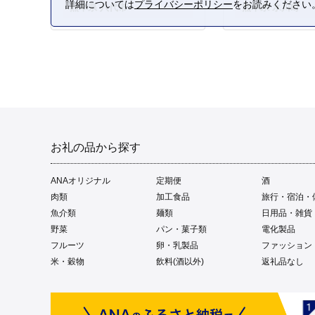
詳細については
プライバシーポリシー
をお読みください
熊本県 八代市
熊本県 氷川町
お礼の品から探す
ANAオリジナル
定期便
酒
肉類
加工食品
旅行・宿泊・
魚介類
麺類
日用品・雑貨
野菜
パン・菓子類
電化製品
フルーツ
卵・乳製品
ファッション
米・穀物
飲料(酒以外)
返礼品なし