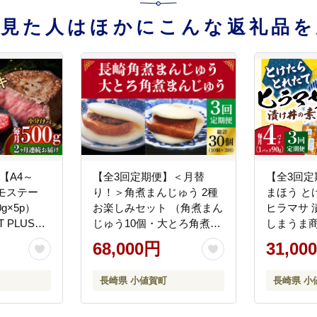
を見た人はほかにこんな返礼品を
【A4～
【全3回定期便】＜月替
【全3回定
モステー
り！＞角煮まんじゅう 2種
まほう と
g×5p）
お楽しみセット （角煮まん
ヒラマサ 漬
 PLUS】
じゅう10個・大とろ角煮ま
しまうま商会＞ 
んじゅう10個）≪小値賀町
丼 丼 ひ
68,000円
31,00
≫ 【岩崎本舗】 [DBG063]
理 時
長崎県 小値賀町
長崎県 小