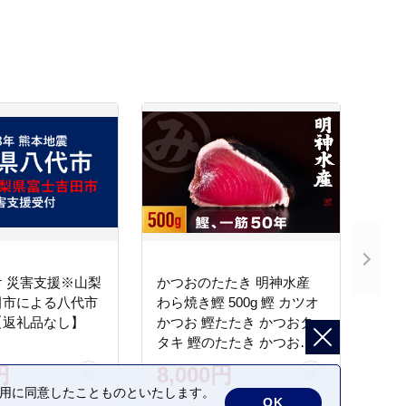
 災害支援※山梨
かつおのたたき 明神水産
田市による八代市
わら焼き鰹 500g 鰹 カツオ
【返礼品なし】
かつお 鰹たたき かつおタ
タキ 鰹のたたき かつおの
タタキ 藁焼き わら焼き 魚
円
8,000円
さかな 海鮮 刺身 お刺身 冷
の利用に同意したことものといたします。
凍 ご家庭用 グルメ 特産品
OK