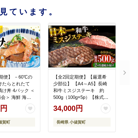
見ています。
期便】 －60℃の
【全2回定期便】【厳選希
けたらとれたて
少部位】 【A4～A5】長崎
け丼 4パック ＜
和牛ミスジステーキ 約
海鮮 海鮮
500g（100g×5p）【株式会
らまさ 刺身 簡単調
社 MEAT PLUS】 [DBS149]
0円
34,000円
短 [DAB052]
値賀町
長崎県 小値賀町