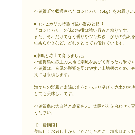
小値賀町で収穫されたコシヒカリ（5kg）をお届けい
■コシヒカリの特徴は強い旨みと粘り
「コシヒカリ」の味の特徴は強い旨みと粘りです。
また、それだけでなく香りやツヤ炊き上がりの光沢
の柔らかさなど、どれをとっても優れています。
■潮風と赤土で育ちました。
小値賀島の赤土の大地で潮風をあびて育ったお米で
小値賀は、台風の影響を受けやすい土地柄のため、
期には収穫します。
海からの潮風と太陽の光をたっぷり浴びて赤土の大
とても美味しいです。
小値賀島の大自然と農家さん、太陽が力を合わせて
ください。
【消費期限】
美味しくお召し上がりいただくために、精米日より1