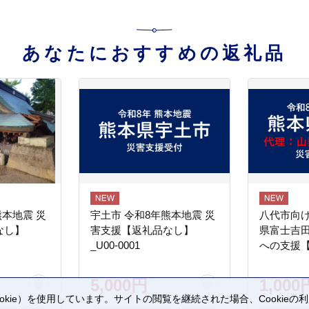
あなたにおすすめの返礼品
熊本地震 災
宇土市 令和8年熊本地震 災
八代市向け
なし】
害支援【返礼品なし】
県富士吉
_U00-0001
への支援
5,000円
1,000
kie）を使用しています。サイトの閲覧を継続された場合、Cookie