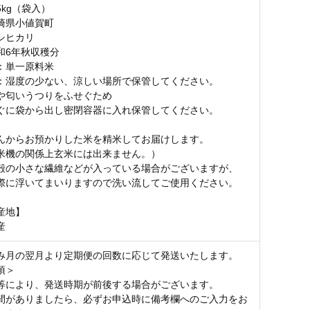
kg（袋入）
崎県小値賀町
シヒカリ
和6年秋収穫分
：単一原料米
：湿度の少ない、涼しい場所で保管してください。
や匂いうつりをふせぐため
ぐに袋から出し密閉容器に入れ保管してください。
んからお預かりした米を精米してお届けします。
米機の関係上玄米には出来ません。）
殻の小さな繊維などが入っている場合がございますが、
際に浮いてまいりますので洗い流してご使用ください。
産地】
産
み月の翌月より定期便の回数に応じて発送いたします。
項＞
等により、発送時期が前後する場合がございます。
間がありましたら、必ずお申込時に備考欄へのご入力をお