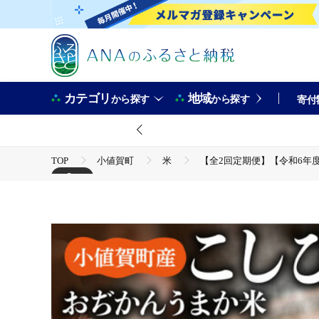
カテゴリ
地域
から探す
から探す
寄付
TOP
小値賀町
米
【全2回定期便】【令和6年度産
+3
TOP
米・穀物
米
【全2回定期便】【令和6年度産
TOP
米・穀物
米
ほかの米
【全2回定期便】【令和6年度産】おぢかんうまか米（小値賀町産こしひかり
TOP
定期便
【全2回定期便】【令和6年度産】おぢかんう