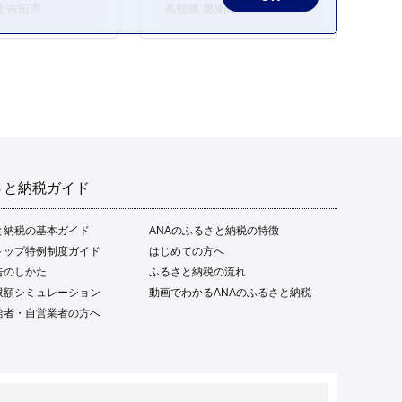
士吉田市
高知県 黒潮町
ご当地 本場 高知 黒潮町 ギ
フト 贈答品 人気 返礼品 ふ
るさと納税 魚介類 高知県
産 土佐名物 高知県 高評価
食卓 ご飯のお供 父の日 ギ
フト プレゼント[1669]
さと納税ガイド
と納税の基本ガイド
ANAのふるさと納税の特徴
トップ特例制度ガイド
はじめての方へ
告のしかた
ふるさと納税の流れ
限額シミュレーション
動画でわかるANAのふるさと納税
給者・自営業者の方へ