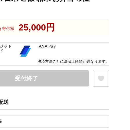
25,000円
寄付額
ジット
ANA Pay
ド
決済方法ごとに決済上限額が異なります。
受付終了
配送
お気に入り登録
産