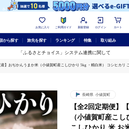
お気に入り
ご利用ガイド
新規登録
ログイン
カート
額から探す
旅先を探す
ランキング
特集
取り組み
「ふるさとチョイス」システム連携に関して
】おぢかんうまか米（小値賀町産こしひかり 5kg ・精白米） コシヒカリ こしひかり
】おぢかんうまか米（小値賀町産こしひかり 5kg ・精白米） コシヒカリ こしひかり
 5kg ・精白米） コシヒカリ こしひかり 米 お米 白米 ご飯 精米 お弁当 
まか米（小値賀町産こしひかり 5kg ・精白米） コシヒカリ こしひかり 米 お米 
長崎県
小値賀町
【全2回定期便】
（小値賀町産こしひ
こしひかり 米 お米