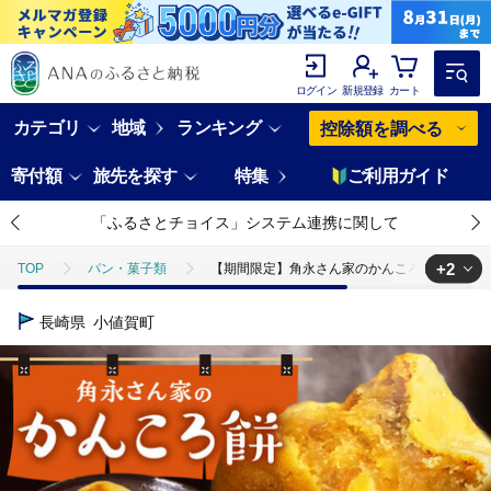
ログイン
新規登録
カート
カテゴリ
地域
ランキング
控除額を調べる
寄付額
旅先を探す
特集
ご利用ガイド
「ふるさとチョイス」システム連携に関して
+2
TOP
パン・菓子類
【期間限定】角永さん家のかんころ餅 ＜小値賀町＞ 
TOP
パン・菓子類
和菓子
【期間限定】角永さん家のかんころ餅
長崎県
小値賀町
TOP
パン・菓子類
和菓子
ほかの和菓子
【期間限定】