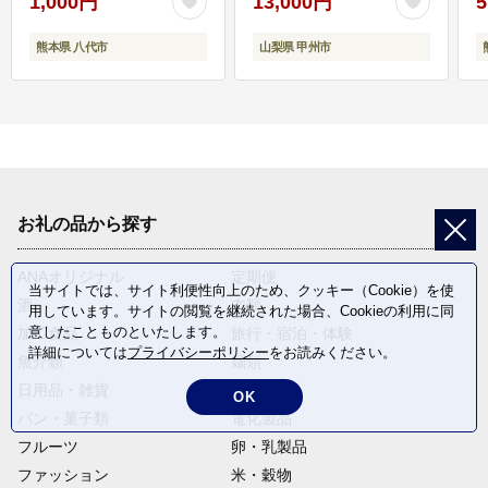
1,000円
13,000円
5
熊本県 八代市
山梨県 甲州市
お礼の品から探す
ANAオリジナル
定期便
当サイトでは、サイト利便性向上のため、クッキー（Cookie）を使
酒
肉類
用しています。サイトの閲覧を継続された場合、Cookieの利用に同
意したことものといたします。
加工食品
旅行・宿泊・体験
詳細については
プライバシーポリシー
をお読みください。
魚介類
麺類
日用品・雑貨
野菜
OK
パン・菓子類
電化製品
フルーツ
卵・乳製品
ファッション
米・穀物