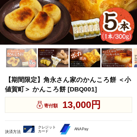
【期間限定】角永さん家のかんころ餅 ＜小
値賀町＞ かんころ餅 [DBQ001]
13,000円
寄付額
クレジット
ANA Pay
カード
決済方法