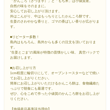
「かんころ（さつま芋）」と「もち米」は小値賀産。
自然の味をそのままに。
安心してお召し上がり頂けます。
外はこんがり、中はもっちりとしたかんころ餅です。
生姜のさわやかな香りと、ゴマの香ばしい香りが広がりま
す。
■リピーター多数！
島内はもちろん、島外からも多くの注文を頂いておりま
す。
”生姜とごま”の風味が特徴の昔懐かしい味。 真空パックで
お届けします。
■お召し上がり方
1cm程度に輪切りにして、オーブントースターなどで焼い
てお召し上がりください。
簡単にお召し上がりいただけるかんころ餅は、食物繊維た
っぷりで朝食にも最適です。
ぜひ、心をこめて作った小値賀のかんころ餅をお召し上が
りください。
【地場産品基準該当理由】