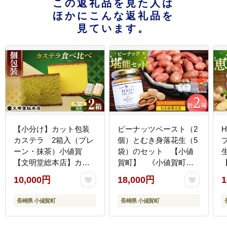
この返礼品を見た人は
ほかにこんな返礼品を
見ています。
【小分け】カット包装
ピーナッツペースト（2
カステラ 2箱入（プレ
個）とむき身落花生（5
ーン・抹茶）小値賀
袋）のセット 【小値
【文明堂総本店】カス
賀町】 《小値賀町担
テラ カステラ [DBF009]
い手公社》 / ピーナッツ
10,000円
18,000円
1
落花生 贈り物
[DAA058]
長崎県 小値賀町
長崎県 小値賀町