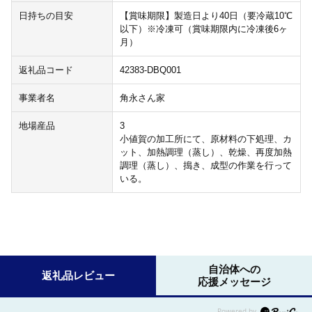
日持ちの目安
【賞味期限】製造日より40日（要冷蔵10℃
以下）※冷凍可（賞味期限内に冷凍後6ヶ
月）
返礼品コード
42383-DBQ001
事業者名
角永さん家
地場産品
3
小値賀の加工所にて、原材料の下処理、カ
ット、加熱調理（蒸し）、乾燥、再度加熱
調理（蒸し）、搗き、成型の作業を行って
いる。
自治体への
返礼品レビュー
応援メッセージ