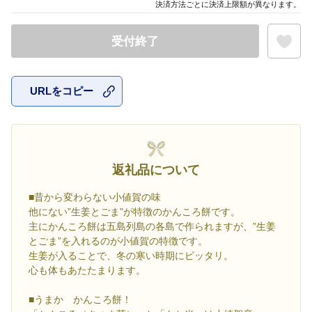
決済方法ごとに決済上限額が異なります。
受付終了
URLをコピー
お気に入
返礼品について
■昔から変わらない小値賀の味
他にない”生姜とごま”が特徴のかんころ餅です。
主にかんころ餅は五島列島の各島で作られますが、”生姜
とごま”を入れるのが小値賀の特徴です。
生姜が入ることで、冬の寒い時期にピッタリ。
心も体もあたたまります。
■うまか かんころ餅！