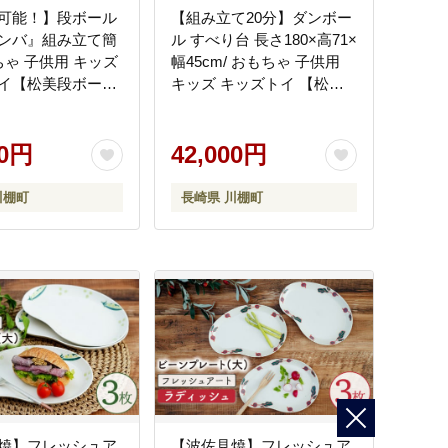
可能！】段ボール
【組み立て20分】ダンボー
ンバ』組み立て簡
ル すべり台 長さ180×高71×
ちゃ 子供用 キッズ
幅45cm/ おもちゃ 子供用
イ【松美段ボー
キッズ キッズトイ 【松美
001]
段ボール】 [OAN002]
00円
42,000円
川棚町
長崎県 川棚町
焼】フレッシュア
【波佐見焼】フレッシュア