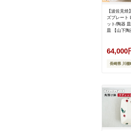
【波佐見焼
ズプレート 
ット/陶器 皿
皿 【山下陶苑
64,000
長崎県 川棚