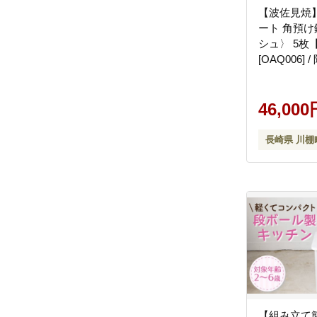
【波佐見焼
ート 角預け
シュ〉 5枚
[OAQ006]
ート お皿 
46,000
長崎県 川棚
【組み立て