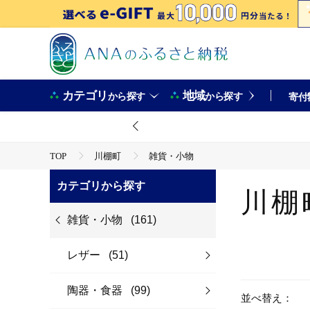
カテゴリ
地域
から探す
から探す
寄付
TOP
川棚町
雑貨・小物
カテゴリから探す
川棚
雑貨・小物
(161)
レザー
(51)
陶器・食器
(99)
並べ替え：