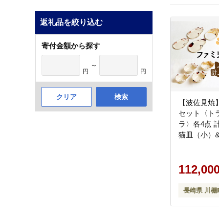
返礼品を絞り込む
寄付金額から探す
～
円
円
クリア
検索
【波佐見焼】
セット〈ト
ラ〉各4点 計16点
猫皿（小）
※トラ柄が
器】 [OAQ05
112,00
長崎県 川棚