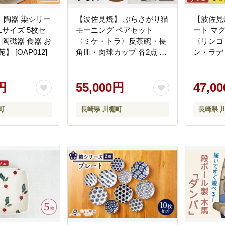
】陶器 染シリー
【波佐見焼】 ぶらさがり猫
【波佐見
Lサイズ 5枚セ
モーニング ペアセット
ート マグカップ 4柄セット
 陶磁器 食器 お
〈ミケ・トラ〉反茶碗・長
〈リンゴ
】 [OAP012]
角皿・肉球カップ 各2点 計
ン・ラデ
6点【菊祥陶器】 [OAQ037]
陶器】 [O
円
55,000円
47,0
町
長崎県 川棚町
長崎県 