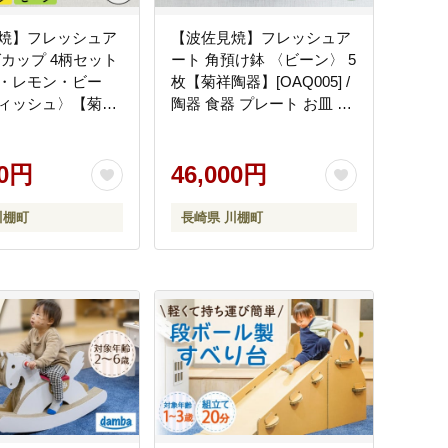
焼】フレッシュア
【波佐見焼】フレッシュア
ート 角預け鉢 〈ビーン〉 5
・レモン・ビー
枚【菊祥陶器】[OAQ005] /
ィッシュ〉【菊祥
陶器 食器 プレート お皿 波
AQ045]
佐見焼
00円
46,000円
川棚町
長崎県 川棚町