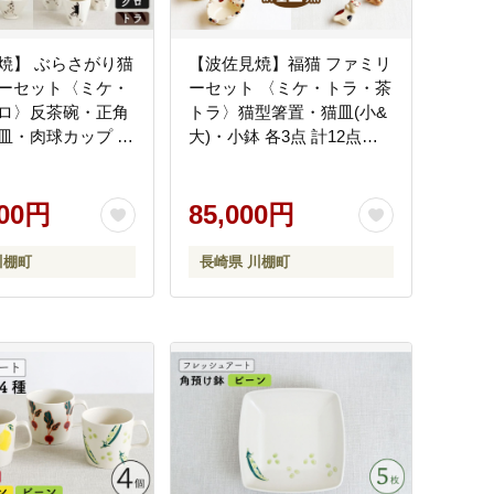
焼】 ぶらさがり猫
【波佐見焼】福猫 ファミリ
ーセット〈ミケ・
ーセット 〈ミケ・トラ・茶
ロ〉反茶碗・正角
トラ〉猫型箸置・猫皿(小&
皿・肉球カップ 各
大)・小鉢 各3点 計12点
2点【菊祥陶器】
【菊祥陶器】 [OAQ041]
] / 陶器 食器 猫 か
シンプル お皿 プレ
000円
85,000円
ップ お茶碗
川棚町
長崎県 川棚町