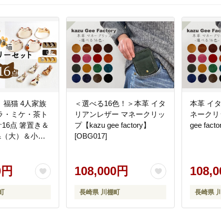
福猫 4人家族
＜選べる16色！＞本革 イタ
本革 イ
ラ・ミケ・茶ト
リアンレザー マネークリッ
ネークリッ
 箸置き＆
プ【kazu gee factory】
gee fact
&（大）＆小鉢
[OBG017]
2枚※【菊祥陶
3]
0円
108,000円
108,
町
長崎県 川棚町
長崎県 