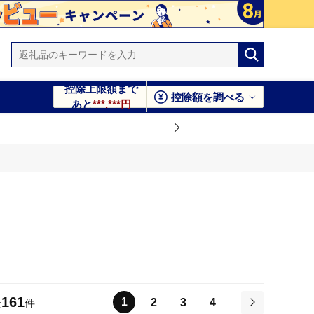
控除上限額まで
控除額を調べる
あと
***,***円
161
1
2
3
4
全
件