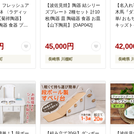
】フレッシュア
【波佐見焼】陶器 結シリー
【名入れ
鉢 〈ラディッ
ズプレート 2種セット 計10
木馬『ダ
【菊祥陶器】
枚/陶器 皿 陶磁器 食器 お皿
単/ おも
 / 陶器 食器 プレ
【山下陶苑】 [OAP042]
キッズト
波佐見焼
ル】 [OAN
円
45,000円
42,0
町
長崎県 川棚町
長崎県 
簡単！】段ボー
【組み立て20分】ダンボー
【波佐見