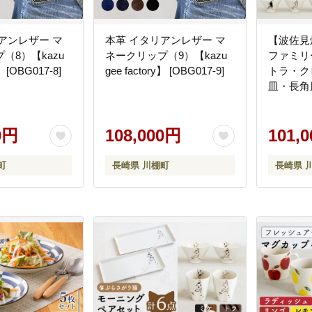
アンレザー マ
本革 イタリアンレザー マ
【波佐見
（8）【kazu
ネークリップ（9）【kazu
ファミリ
】 [OBG017-8]
gee factory】 [OBG017-9]
トラ・ク
皿・長角
3枚 計1
[OAQ038
0円
108,000円
わいい 
101,
ート カ
町
長崎県 川棚町
長崎県 