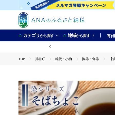
カテゴリ
地域
から探す
から探す
寄付
TOP
川棚町
雑貨・小物
陶器・食器
【波
TOP
日用品・雑貨
食器
【波佐見焼】陶器 染シリ