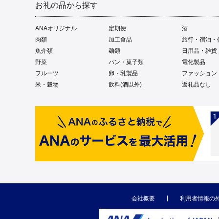
お礼の品から探す
ANAオリジナル
定期便
酒
肉類
加工食品
旅行・宿泊・
魚介類
麺類
日用品・雑貨
野菜
パン・菓子類
電化製品
フルーツ
卵・乳製品
ファッション
米・穀物
飲料(酒以外)
返礼品なし
会社概要
利用者情報の