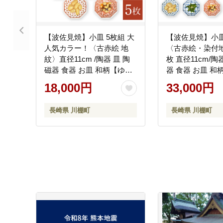
【波佐見焼】小皿 5枚組 大
【波佐見焼】小皿
人気カラー！〈古赤絵 地
〈古赤絵・染付
紋〉直径11cm /陶器 皿 陶
枚 直径11cm/陶
磁器 食器 お皿 和柄【ゆい
器 食器 お皿 和
窯】 [OAO002]
窯】 [OAO004]
18,000円
33,000円
長崎県 川棚町
長崎県 川棚町