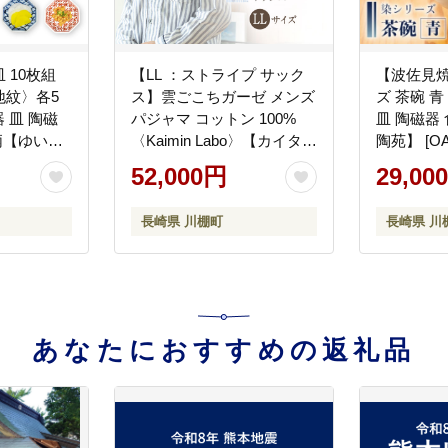
 10枚組
【LL ：ストライプ サック
【波佐見焼
地紋〉各5
ス】雲ごこちガーゼ メンズ
ズ 茶碗 青
器 皿 陶磁
パジャマ コットン 100%
皿 陶磁器
柄【ゆい
〈Kaimin Labo〉【カイタッ
陶苑】 [OA
クファミリー】[OAW007-
52,000円
29,00
12]
長崎県 川棚町
長崎県 川
あなたにおすすめの返礼品