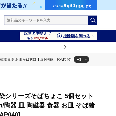
控除上限額まで
控除額を調べる
あと
***,***円
+1
磁器 食器 お皿 そば猪口【山下陶苑】 [OAP040]
ば猪口【山下陶苑】 [OAP040]
染シリーズそばちょこ 5個セット
7cm/陶器 皿 陶磁器 食器 お皿 そば猪
P040]