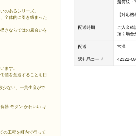
幾何紋・
わいのあるシリーズ。
【対応機器
り、全体的に引き締まった
配送時期
ご入金確
手描きならではの風合いを
頂く場合
配送
常温
返礼品コード
42322-O
ています。
い価値を創造することを目
数少ない、一貫生産がで
 食器 モダン かわいい ギ
べての工程を町内で行って