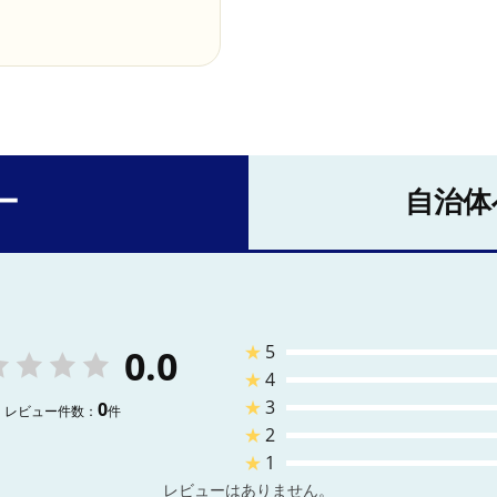
ー
自治体
★
5
0.0
★
4
★
3
0
レビュー件数：
件
★
2
★
1
レビューはありません。