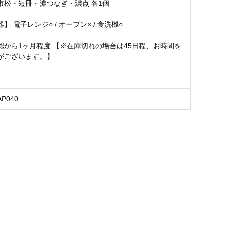
市松・短冊・濃つなぎ・濃点 各1個
】 電子レンジ○ / オーブン× / 食洗機○
認から1ヶ月程度 【※在庫切れの場合は45日程、お時間を
がございます。】
AP040