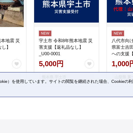
熊本地震 災
宇土市 令和8年熊本地震 災
八代市向け
なし】
害支援【返礼品なし】
県富士吉
_U00-0001
への支援
5,000円
1,000
熊本県 宇土市
山梨県 富
kie）を使用しています。サイトの閲覧を継続された場合、Cookie
。