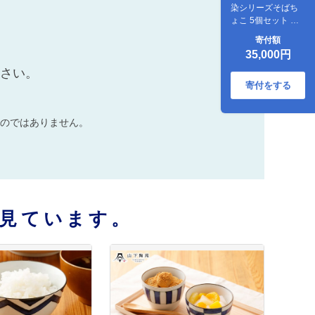
染シリーズそばち
ょこ 5個セット 直
径8.5cm×H6.7cm/
寄付額
陶器 皿 陶磁器 食器
35,000円
お皿 そば猪口【山
下陶苑】 [OAP040]
ださい。
寄付をする
のではありません。
見ています。