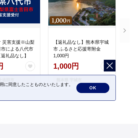
 災害支援※山梨
【返礼品なし】熊本県宇城
田市による八代市
市 ふるさと応援寄附金
【返礼品なし】
1,000円
円
1,000円
士吉田市
熊本県 宇城市
の利用に同意したことものといたします。
OK