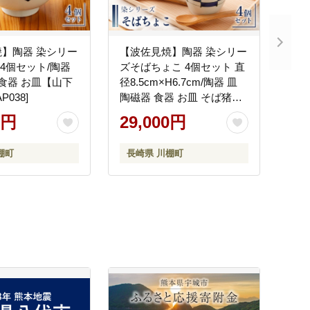
】陶器 染シリー
【波佐見焼】陶器 染シリー
 4個セット/陶器
ズそばちょこ 4個セット 直
 食器 お皿【山下
径8.5cm×H6.7cm/陶器 皿
P038]
陶磁器 食器 お皿 そば猪口
【山下陶苑】 [OAP041]
0円
29,000円
棚町
長崎県 川棚町