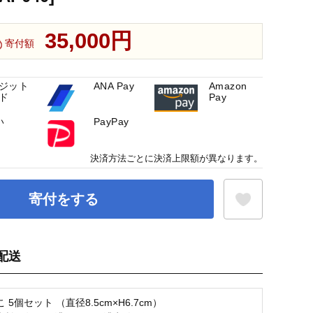
35,000円
寄付額
ジット
ANA Pay
Amazon
ド
Pay
い
PayPay
決済方法ごとに決済上限額が異なります。
寄付をする
配送
お気に入り登録
 5個セット （直径8.5cm×H6.7cm）