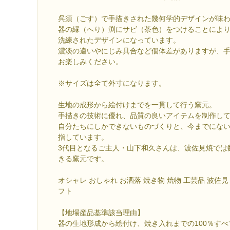
呉須（ごす）で手描きされた幾何学的デザインが味
器の縁（へり）渕にサビ（茶色）をつけることによ
洗練されたデザインになっています。
濃淡の違いやにじみ具合など個体差がありますが、
お楽しみください。
※サイズは全て外寸になります。
生地の成形から絵付けまでを一貫して行う窯元。
手描きの技術に優れ、品質の良いアイテムを制作し
自分たちにしかできないものづくりと、今までにな
指しています。
3代目となるご主人・山下和久さんは、波佐見焼では
きる窯元です。
オシャレ おしゃれ お洒落 焼き物 焼物 工芸品 波佐見
フト
【地場産品基準該当理由】
器の生地形成から絵付け、焼き入れまでの100％す