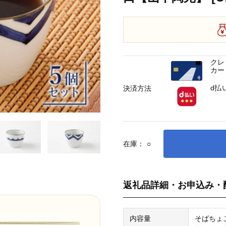
クレ
カー
d払
決済方法
在庫：
○
返礼品詳細・お申込み・
内容量
そばちょこ