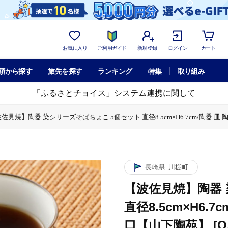
お気に入り
ご利用ガイド
新規登録
ログイン
カート
額から探す
旅先を探す
ランキング
特集
取り組み
「ふるさとチョイス」システム連携に関して
佐見焼】陶器 染シリーズそばちょこ 5個セット 直径8.5cm×H6.7cm/陶器 皿 陶
ーズそばちょこ 5個セット 直径8.5cm×H6.7cm/陶器 皿 陶磁器 食器 お皿 そ
長崎県
川棚町
【波佐見焼】陶器 
直径8.5cm×H6.
口【山下陶苑】 [OA