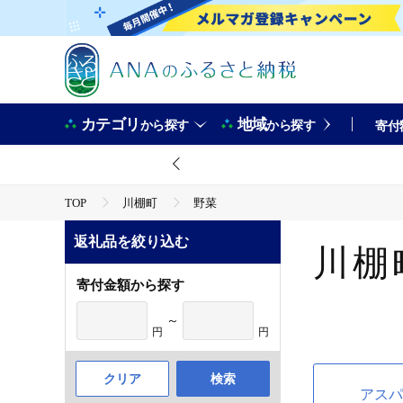
カテゴリ
地域
から探す
から探す
寄付
TOP
川棚町
野菜
返礼品を絞り込む
川棚
寄付金額から探す
～
円
円
クリア
検索
アスパ