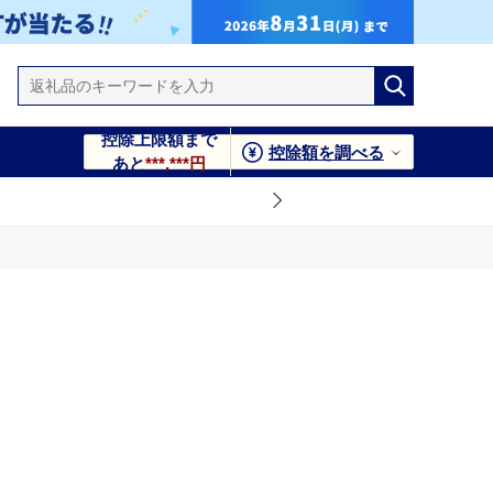
控除上限額まで
控除額を調べる
あと
***,***円