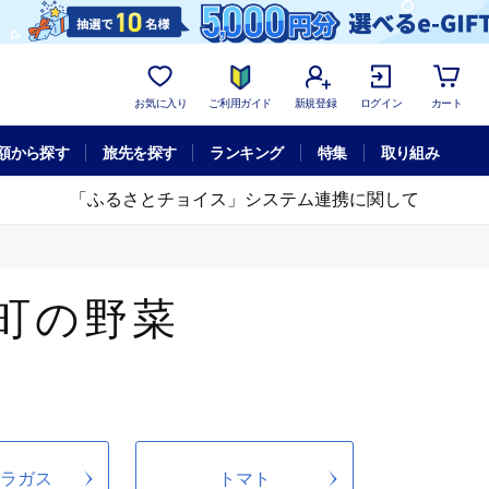
お気に入り
ご利用ガイド
新規登録
ログイン
カート
額から探す
旅先を探す
ランキング
特集
取り組み
「ふるさとチョイス」システム連携に関して
町の野菜
ラガス
トマト