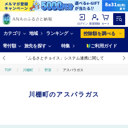
ログイン
新規登録
カート
カテゴリ
地域
ランキング
控除額を調べる
寄付額
旅先を探す
特集
ご利用ガイド
「ふるさとチョイス」システム連携に関して
TOP
川棚町
野菜
アスパラガス
川棚町のアスパラガス