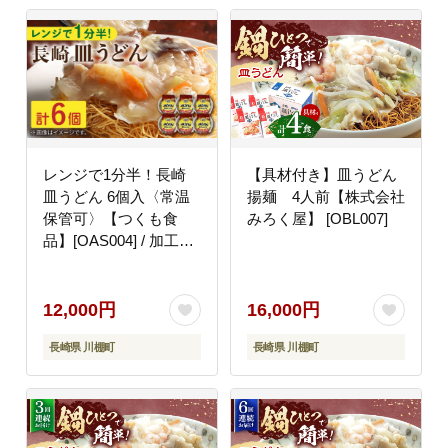
レンジで1分半！長崎
【具材付き】皿うどん
皿うどん 6個入〈常温
揚麺 4人前【株式会社
保管可〉【つくも食
みろく屋】 [OBL007]
品】[OAS004] / 加工品
レトルト 皿うどん 具材
あり
12,000円
16,000円
長崎県 川棚町
長崎県 川棚町