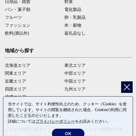
日用品・雑貨
野菜
パン・菓子類
電化製品
フルーツ
卵・乳製品
ファッション
米・穀物
飲料(酒以外)
返礼品なし
地域から探す
北海道エリア
東北エリア
関東エリア
中部エリア
近畿エリア
中国エリア
四国エリア
九州エリア
沖縄エリア
当サイトでは、サイト利便性向上のため、クッキー（Cookie）を使
用しています。サイトの閲覧を継続された場合、Cookieの利用に同
ふるさと納税ガイド
意したことものといたします。
詳細については
プライバシーポリシー
をお読みください。
ふるさと納税の基本ガイド
ANAのふるさと納税の特徴
OK