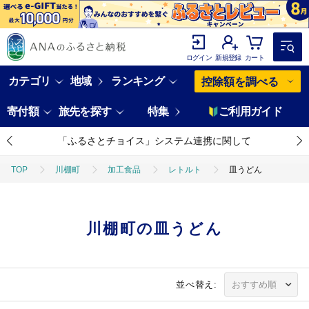
ログイン
新規登録
カート
カテゴリ
地域
ランキング
控除額を調べる
寄付額
旅先を探す
特集
ご利用ガイド
「ふるさとチョイス」システム連携に関して
TOP
川棚町
加工食品
レトルト
皿うどん
川棚町の皿うどん
並べ替え: