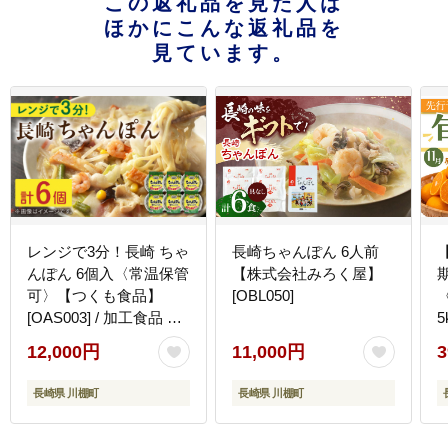
この返礼品を見た人は
ほかにこんな返礼品を
見ています。
レンジで3分！長崎 ちゃ
長崎ちゃんぽん 6人前
んぽん 6個入〈常温保管
【株式会社みろく屋】
可〉【つくも食品】
[OBL050]
[OAS003] / 加工食品 レ
トルト 具材あり チャン
12,000円
11,000円
3
ポン ちゃんぽん
F
長崎県 川棚町
長崎県 川棚町