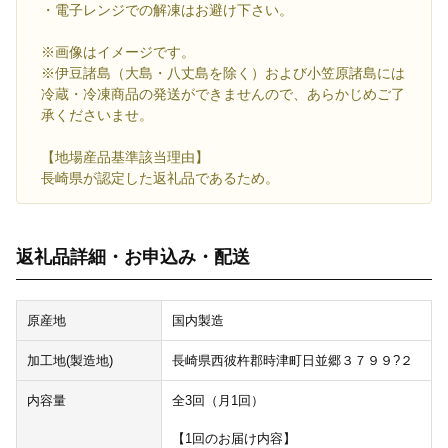
・電子レンジでの解凍はお避け下さい。
※画像はイメージです。
※伊豆諸島（大島・八丈島を除く）および小笠原諸島には
冷蔵・冷凍商品の発送ができませんので、あらかじめご了
承くださいませ。
【地場産品基準該当理由】
長崎県が認定した返礼品であるため。
返礼品詳細・お申込み・配送
原産地
国内製造
加工地(製造地)
長崎県西彼杵郡時津町日並郷３７９９?２
内容量
全3回（月1回）
【1回のお届け内容】