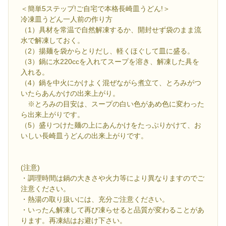
＜簡単5ステップ!ご自宅で本格長崎皿うどん!＞
冷凍皿うどん一人前の作り方
（1）具材を常温で自然解凍するか、開封せず袋のまま流
水で解凍しておく。
（2）揚麺を袋からとりだし、軽くほぐして皿に盛る。
（3）鍋に水220ccを入れてスープを溶き、解凍した具を
入れる。
（4）鍋を中火にかけよく混ぜながら煮立て、とろみがつ
いたらあんかけの出来上がり。
※とろみの目安は、スープの白い色があめ色に変わった
ら出来上がりです。
（5）盛りつけた麺の上にあんかけをたっぷりかけて、お
いしい長崎皿うどんの出来上がりです。
(注意)
・調理時間は鍋の大きさや火力等により異なりますのでご
注意ください。
・熱湯の取り扱いには、充分ご注意ください。
・いったん解凍して再び凍らせると品質が変わることがあ
ります。再凍結はお避け下さい。