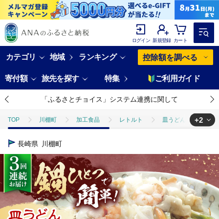
ログイン
新規登録
カート
カテゴリ
地域
ランキング
控除額を調べる
寄付額
旅先を探す
特集
ご利用ガイド
「ふるさとチョイス」システム連携に関して
+2
TOP
川棚町
加工食品
レトルト
皿うどん
【3
TOP
定期便
ほかの定期便
【3回定期便】具材付き！皿うどん揚
長崎県
川棚町
TOP
麺類
ほかの麺類
【3回定期便】具材付き！皿うどん揚麺 