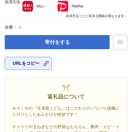
決済方法
d払い
PayPay
決済方法ごとに決済上限額が異なります。
在庫：
○
寄付をする
URLをコピー
お気に入
返礼品について
みろくやの「冷凍皿うどん」はこだわりのパリパリ揚麺に
トロリとしたあんかけが絶妙です！
キャベツや玉ねぎなどの野菜はもちろん、豚肉・エビ・イ