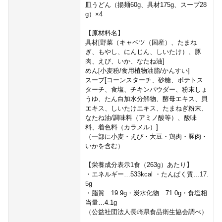
皿うどん（揚麺60g、具材175g、スープ28
g）×4
【原材料名】
具材[野菜（キャベツ（国産）、たまね
ぎ、もやし、にんじん、しいたけ）、豚
肉、えび、いか、なたね油]
めん[小麦粉/食用植物油脂/かんすい]
スープ[コーンスターチ、砂糖、ポテトス
ターチ、食塩、チキンパウダー、粉末しょ
うゆ、たん白加水分解物、酵母エキス、貝
エキス、しいたけエキス、たまねぎ粉末、
なたね油/調味料（アミノ酸等）、酸味
料、着色料（カラメル）]
（一部に小麦・えび・大豆・鶏肉・豚肉・
いかを含む）
【栄養成分表示1食（263g）あたり】
・エネルギー…533kcal ・たんぱく質…17.
5g
・脂質…19.9g・炭水化物…71.0g・食塩相
当量…4.1g
（公益社団法人長崎県食品衛生協会調べ）