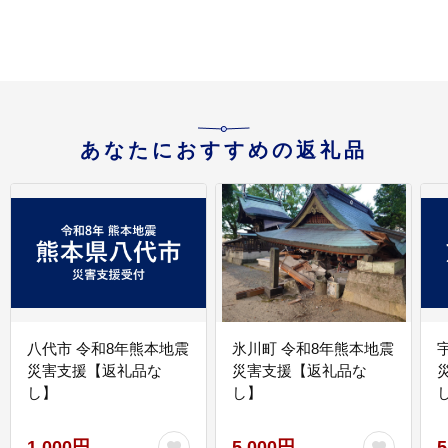
あなたにおすすめの返礼品
八代市 令和8年熊本地震
氷川町 令和8年熊本地震
災害支援【返礼品な
災害支援【返礼品な
し】
し】
し
1,000円
5,000円
5