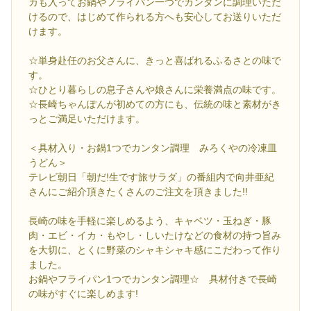
カも入ってお鍋やフライパン一つでカンタンに調理いただ
けるので、はじめて作られる方へも安心してお送りいただ
けます。
☆単身赴任のお父さんに、きっと喜ばれるふるさとの味で
す。
☆ひとり暮らしの息子さんや娘さんに栄養満点の味です。
☆長崎ちゃんぽんが初めての方にも、伝統の味と素材がき
っとご満足いただけます。
＜具材入り・お鍋1つでカンタン調理 みろくやの冷凍皿
うどん＞
テレビ朝日「朝だ!生です旅サラダ」の番組内で向井亜紀
さんにご紹介頂きたくさんのご注文を頂きました!!
長崎の味を手軽に楽しめるよう、キャベツ・玉ねぎ・豚
肉・エビ・イカ・もやし・しいたけなどの食材の持つ旨み
を大切に、とくに野菜のシャキシャキ感にこだわって作り
ました。
お鍋やフライパン1つでカンタン調理☆ 具材付きで長崎
の味がすぐに楽しめます!