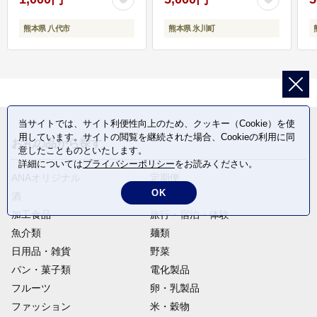
熊本県 八代市
熊本県 氷川町
当サイトでは、サイト利便性向上のため、クッキー（Cookie）を使
用しています。サイトの閲覧を継続された場合、Cookieの利用に同
お礼の品から探す
意したことものといたします。
詳細については
プライバシーポリシー
をお読みください。
ANAオリジナル
定期便
OK
酒
肉類
加工食品
旅行・宿泊・体験
魚介類
麺類
日用品・雑貨
野菜
パン・菓子類
電化製品
フルーツ
卵・乳製品
ファッション
米・穀物