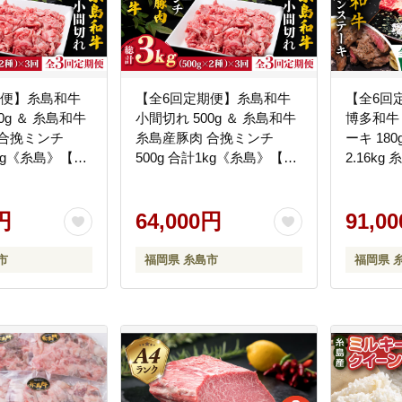
期便】糸島和牛
【全6回定期便】糸島和牛
【全6回
0g ＆ 糸島和牛
小間切れ 500g ＆ 糸島和牛
博多和牛
 合挽ミンチ
糸島産豚肉 合挽ミンチ
ーキ 180
1kg《糸島》【糸
500g 合計1kg《糸島》【糸
2.16k
リ工房】
島ミートデリ工房】
[ACA247]
[ACA238]
円
64,000円
91,0
市
福岡県 糸島市
福岡県 