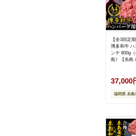
【全3回定期
博多和牛 ハ
ンチ 800g（
島》【糸島
房】 [ACA22
37,000
福岡県 糸島