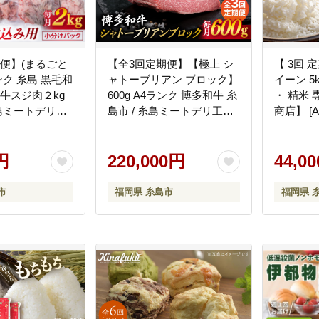
便】(まるごと
【全3回定期便】【極上 シ
【 3回 
ンク 糸島 黒毛和
ャトーブリアン ブロック】
イーン 5
 牛スジ肉２kg
600g A4ランク 博多和牛 糸
・ 精米
糸島ミートデリ工
島市 / 糸島ミートデリ工房
商店】 [A
[ACA353]
円
220,000円
44,0
市
福岡県 糸島市
福岡県 