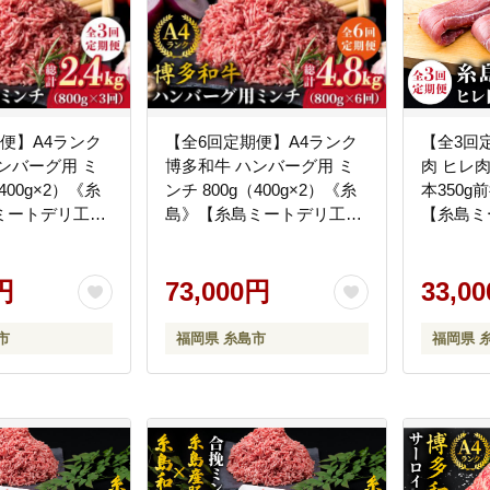
便】A4ランク
【全6回定期便】A4ランク
【全3回
ンバーグ用 ミ
博多和牛 ハンバーグ用 ミ
肉 ヒレ肉
400g×2）《糸
ンチ 800g（400g×2）《糸
本350g
ミートデリ工
島》【糸島ミートデリ工
【糸島ミ
5]
房】 [ACA226]
[ACA233]
円
73,000円
33,0
市
福岡県 糸島市
福岡県 