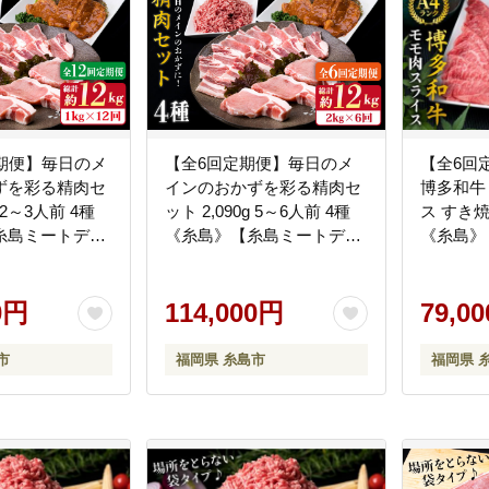
定期便】毎日のメ
【全6回定期便】毎日のメ
【全6回
ずを彩る精肉セ
インのおかずを彩る精肉セ
博多和牛 
g 2～3人前 4種
ット 2,090g 5～6人前 4種
ス すき
糸島ミートデリ
《糸島》【糸島ミートデリ
《糸島》
203]
工房】 [ACA206]
工房】 [A
0円
114,000円
79,0
市
福岡県 糸島市
福岡県 