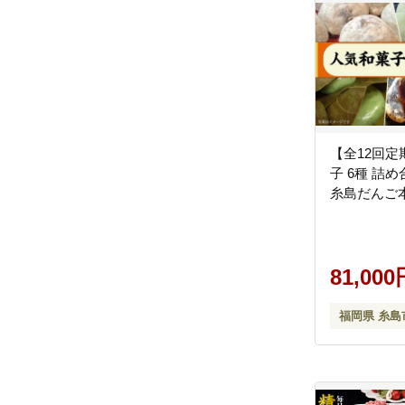
【全12回定
子 6種 詰め
糸島だんご本舗
81,000
福岡県 糸島