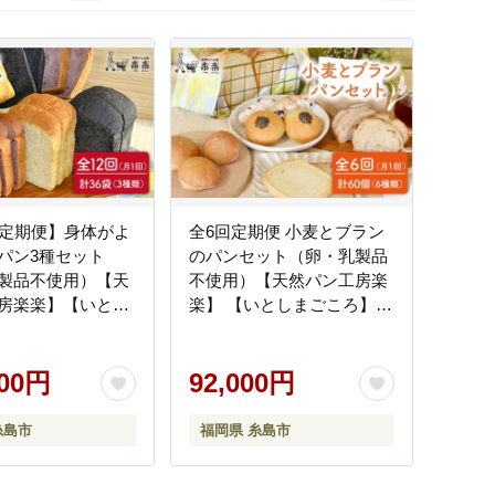
前
次
回定期便】身体がよ
全6回定期便 小麦とブラン
パン3種セット
のパンセット（卵・乳製品
製品不使用）【天
不使用）【天然パン工房楽
房楽楽】【いとし
楽】 【いとしまごころ】
[AVC015]
[AVC019]
000円
92,000円
糸島市
福岡県 糸島市