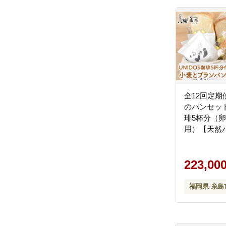
全12回定期
のパンセット
琲5杯分（
用）【天然
【いとしま
[AVC024]
223,00
福岡県 糸島