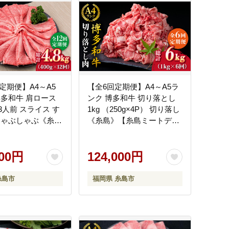
定期便】A4～A5
【全6回定期便】A4～A5ラ
博多和牛 肩ロース
ンク 博多和牛 切り落とし
2～3人前 スライス す
1kg （250g×4P） 切り落し
しゃぶしゃぶ《糸
《糸島》【糸島ミートデリ
島ミートデリ工
工房】 [ACA190]
187]
000円
124,000円
糸島市
福岡県 糸島市