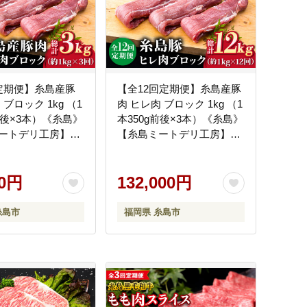
定期便】糸島産豚
【全12回定期便】糸島産豚
 ブロック 1kg （1
肉 ヒレ肉 ブロック 1kg （1
前後×3本）《糸島》
本350g前後×3本）《糸島》
ートデリ工房】
【糸島ミートデリ工房】
[ACA235]
00円
132,000円
糸島市
福岡県 糸島市