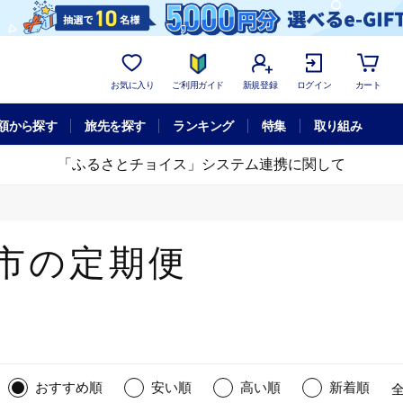
お気に入り
ご利用ガイド
新規登録
ログイン
カート
額から探す
旅先を探す
ランキング
特集
取り組み
「ふるさとチョイス」システム連携に関して
市の定期便
おすすめ順
安い順
高い順
新着順