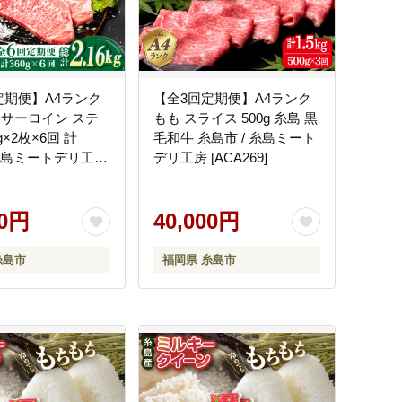
定期便】A4ランク
【全3回定期便】A4ランク
 サーロイン ステ
もも スライス 500g 糸島 黒
g×2枚×6回 計
毛和牛 糸島市 / 糸島ミート
g 糸島ミートデリ工房
デリ工房 [ACA269]
00円
40,000円
糸島市
福岡県 糸島市