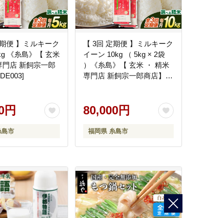
定期便 】ミルキーク
【 3回 定期便 】ミルキーク
kg 《糸島》【 玄米
イーン 10kg （ 5kg × 2袋
 専門店 新飼宗一郎
）《糸島》【 玄米 ・ 精米
DE003]
専門店 新飼宗一郎商店】
[ADE004]
00円
80,000円
糸島市
福岡県 糸島市