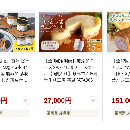
期便】贅沢 ピー
【全3回定期便】無添加チ
【全12
90g × 2本 セ
ーズのいとしまチーズケー
ろこぶ食
無塩 無添加 落花
キ【5個入り】糸島市 / 糸島
（卵・乳
用 した薄皮付き
手作り工房 爽風 [ATA005]
然パン工
いとしまコンシ
まごころ】 
16]
0円
27,000円
151,
市
福岡県 糸島市
福岡県 