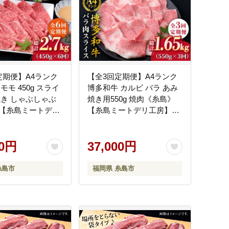
定期便】A4ランク
【全3回定期便】A4ランク
モモ 450g スライ
博多和牛 カルビ バラ あみ
焼き しゃぶしゃぶ
焼き用550g 焼肉《糸島》
【糸島ミートデリ
【糸島ミートデリ工房】
CA214]
[ACA221]
00円
37,000円
糸島市
福岡県 糸島市