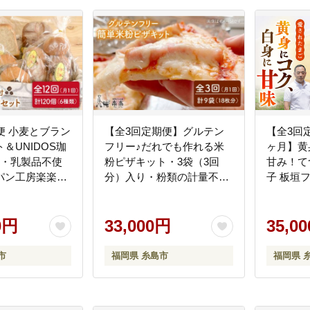
便 小麦とブラン
【全3回定期便】グルテン
【全3回定
＆UNIDOS珈
フリー♪だれでも作れる米
ヶ月】黄
卵・乳製品不使
粉ピザキット・3袋（3回
甘み！て
パン工房楽楽】
分）入り・粉類の計量不
子 板垣フ
ごころ】
要！【天然パン工房楽楽】
【いとしまごころ】
0円
[AVC032]
33,000円
35,0
市
福岡県 糸島市
福岡県 