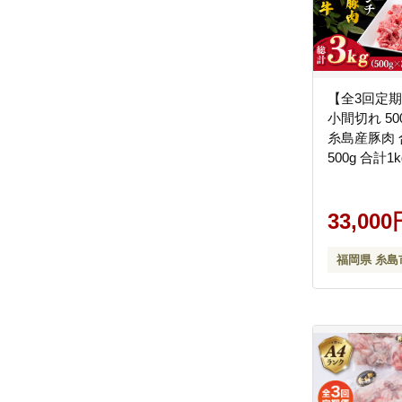
【全3回定
小間切れ 50
糸島産豚肉
500g 合計
島ミートデ
[ACA237]
33,000
福岡県 糸島