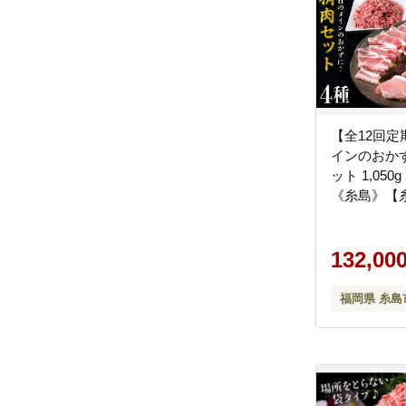
【全12回
インのおか
ット 1,050
《糸島》【
工房】 [ACA
132,00
福岡県 糸島