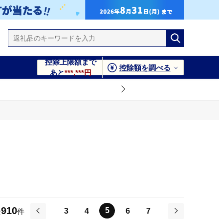
控除上限額まで
控除額を調べる
あと
***,***円
910
5
3
4
6
7
全
件