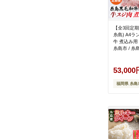
【全3回定期
糸島) A4ラ
牛 煮込み用
糸島市 / 
房 [ACA299]
53,000
福岡県 糸島