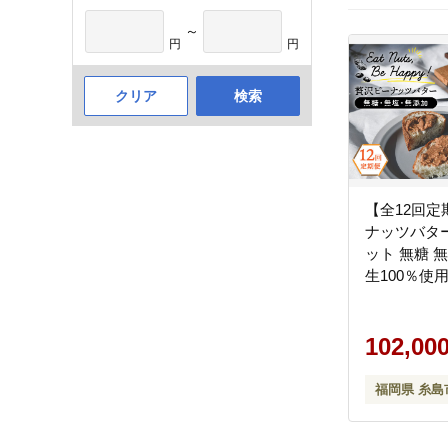
～
円
円
クリア
検索
【全12回定
ナッツバター 
ット 無糖 
生100％使
《糸島》【
ェル】 [ASJ0
102,00
福岡県 糸島