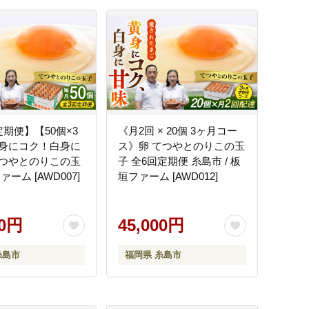
期便】【50個×3
《月2回 × 20個 3ヶ月コー
身にコク！白身に
ス》卵 てつやとのりこの玉
つやとのりこの玉
子 全6回定期便 糸島市 / 板
ァーム [AWD007]
垣ファーム [AWD012]
00円
45,000円
糸島市
福岡県 糸島市