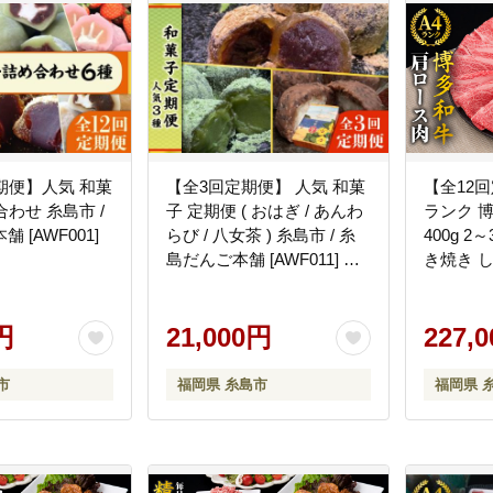
期便】人気 和菓
【全3回定期便】 人気 和菓
【全12回
合わせ 糸島市 /
子 定期便 ( おはぎ / あんわ
ランク 
 [AWF001]
らび / 八女茶 ) 糸島市 / 糸
400g 
島だんご本舗 [AWF011] だ
き焼き 
んご 和菓子
島》【糸
房】 [ACA
円
21,000円
227,
市
福岡県 糸島市
福岡県 