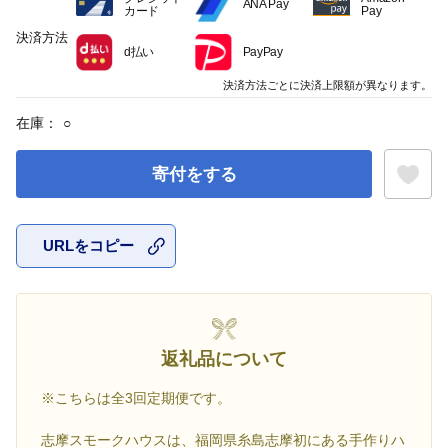
ANA Pay
カード
Pay
決済方法
d払い
PayPay
決済方法ごとに決済上限額が異なります。
在庫：
○
寄付をする
URLをコピー
お気に入
返礼品について
※こちらは全3回定期便です。
志摩スモークハウスは、福岡県糸島志摩初にある手作りハ