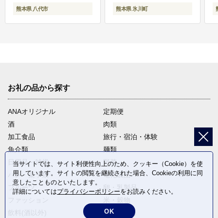
熊本県 八代市
熊本県 氷川町
お礼の品から探す
ANAオリジナル
定期便
酒
肉類
加工食品
旅行・宿泊・体験
魚介類
麺類
日用品・雑貨
野菜
当サイトでは、サイト利便性向上のため、クッキー（Cookie）を使
用しています。サイトの閲覧を継続された場合、Cookieの利用に同
パン・菓子類
電化製品
意したことものといたします。
フルーツ
卵・乳製品
詳細については
プライバシーポリシー
をお読みください。
ファッション
米・穀物
OK
飲料(酒以外)
返礼品なし