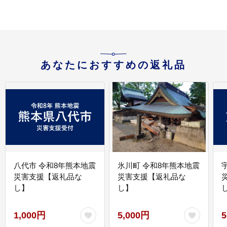
あなたにおすすめの返礼品
八代市 令和8年熊本地震
氷川町 令和8年熊本地震
災害支援【返礼品な
災害支援【返礼品な
し】
し】
し
1,000円
5,000円
5