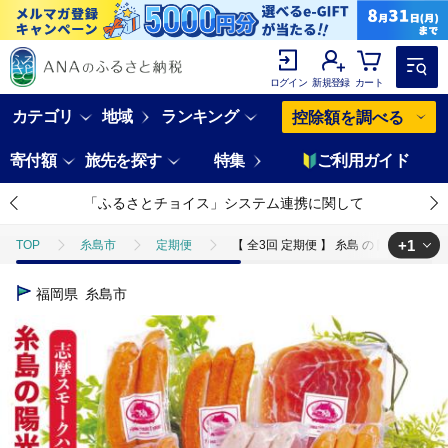
ログイン
新規登録
カート
カテゴリ
地域
ランキング
控除額を調べる
寄付額
旅先を探す
特集
ご利用ガイド
「ふるさとチョイス」システム連携に関して
+1
TOP
糸島市
定期便
【 全3回 定期便 】 糸島 の 陽光 ハム 
TOP
肉
加工肉
ハム・ソーセージ
【 全3回 定期便 】
福岡県
糸島市