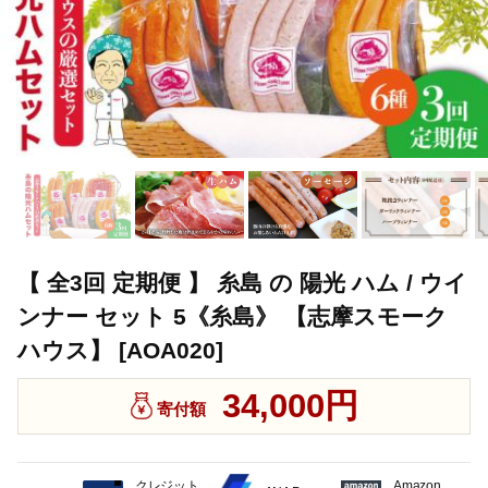
【 全3回 定期便 】 糸島 の 陽光 ハム / ウイ
ンナー セット 5《糸島》 【志摩スモーク
ハウス】 [AOA020]
34,000円
寄付額
クレジット
Amazon