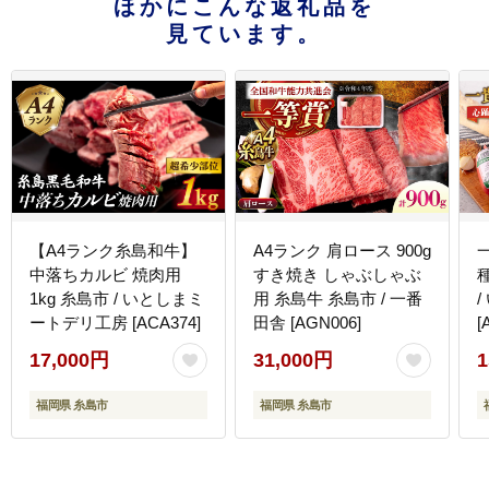
ほかにこんな返礼品を
見ています。
【A4ランク糸島和牛】
A4ランク 肩ロース 900g
中落ちカルビ 焼肉用
すき焼き しゃぶしゃぶ
1kg 糸島市 / いとしまミ
用 糸島牛 糸島市 / 一番
ートデリ工房 [ACA374]
田舎 [AGN006]
[
17,000円
31,000円
1
福岡県 糸島市
福岡県 糸島市