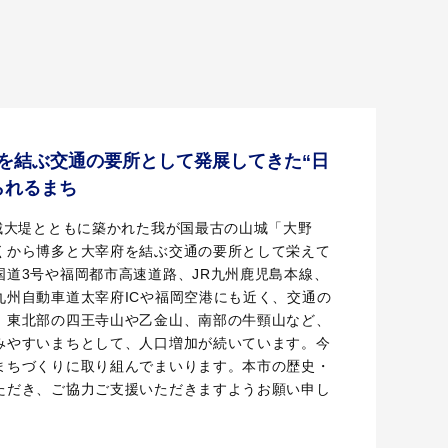
を結ぶ交通の要所として発展してきた“日
られるまち
水城大堤とともに築かれた我が国最古の山城「大野
くから博多と大宰府を結ぶ交通の要所として栄えて
国道3号や福岡都市高速道路、JR九州鹿児島本線、
九州自動車道太宰府ICや福岡空港にも近く、交通の
、東北部の四王寺山や乙金山、南部の牛頸山など、
みやすいまちとして、人口増加が続いています。今
まちづくりに取り組んでまいります。本市の歴史・
ただき、ご協力ご支援いただきますようお願い申し