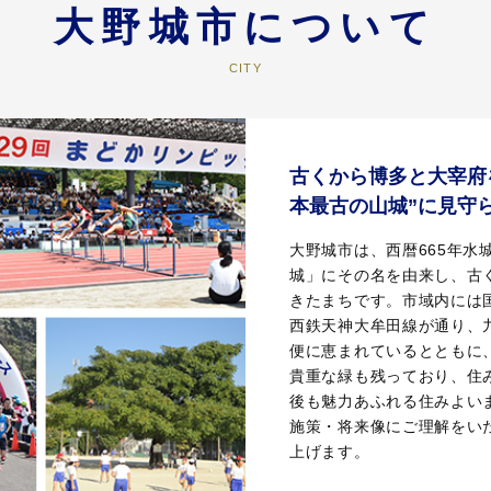
大野城市について
古くから博多と大宰府
本最古の山城”に見守
大野城市は、西暦665年
城」にその名を由来し、古
きたまちです。市域内には
西鉄天神大牟田線が通り、
便に恵まれているとともに
貴重な緑も残っており、住
後も魅力あふれる住みよい
施策・将来像にご理解をい
上げます。