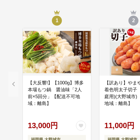
1
2
【大反響!】【1000g】博多
【訳あり】やま
本場もつ鍋 醤油味「2人
着色明太子切子 
前×5回分」【配送不可地
庭用)(大野城市
域：離島】
地域：離島】
13,000円
11,000円
福岡県 大野城市
福岡県 大野城市