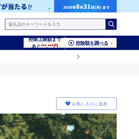
控除上限額まで
控除額を調べる
あと
***,***円
お気に入りに追加