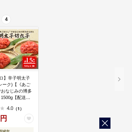
4
5キロ】辛子明太子
レーク)【《あご
でおなじみの博多
1500g【配送不
離島】
4.0
（1）
0円
野城市