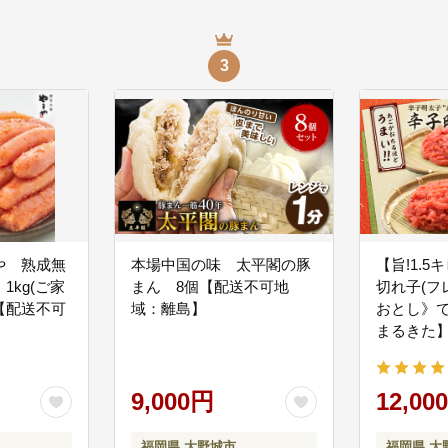
3
や 熟成無
本場中国の味 太平閣の豚
【旨!1.
1kg(ご家
まん 8個【配送不可地
切れ子(フ
)【配送不可
域：離島】
おとし》
まるきた】
可地域：
9,000円
12,00
福岡県 大野城市
福岡県 大