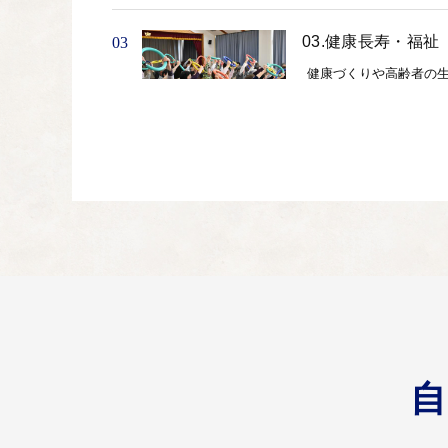
03.健康長寿・福祉
03
健康づくりや高齢者の
す。
04.都市環境・安全
04
安全安心なまちづくり
ただきます。
05.使途を指定し
05
寄附金の使い方を特に