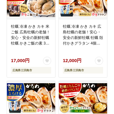
牡蠣 冷凍 かき カキ 米
牡蠣 冷凍 かき カキ 広
ご飯 広島牡蠣の老舗！
島牡蠣の老舗！安心・
安心・安全の新鮮牡蠣
安全の新鮮牡蠣 牡蠣 殻
牡蠣 かきご飯の素 3袋
付かきグラタン 4個入
時短 魚介類 和食 海鮮
時短 魚介類 和食 海鮮
海産物 広島県産 江田島
海産物 広島県産 江田島
市/株式会社かなわ
市/株式会社かなわ
17,000円
12,000円
[XBP024] 牡蠣
[XBP025] 牡蠣
広島県 江田島市
広島県 江田島市