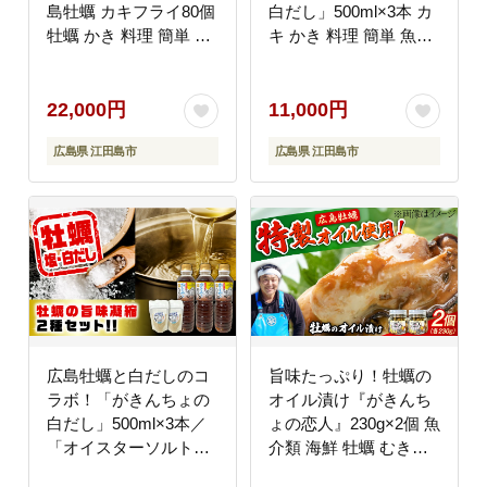
島牡蠣 カキフライ80個
白だし」500ml×3本 カ
牡蠣 かき 料理 簡単 魚
キ かき 料理 簡単 魚介
介類 海鮮 ギフト 広島
類 海鮮 ギフト 広島県
県産 江田島市/株式会社
産 江田島市/株式会社門
門林水産 [XAO037] 牡
林水産 [XAO039] 牡蠣
22,000円
11,000円
蠣
広島県 江田島市
広島県 江田島市
広島牡蠣と白だしのコ
旨味たっぷり！牡蠣の
ラボ！「がきんちょの
オイル漬け『がきんち
白だし」500ml×3本／
ょの恋人』230g×2個 魚
「オイスターソルト」2
介類 海鮮 牡蠣 むき身
個 牡蠣塩 カキ かき 料
かき カキフライ カキ