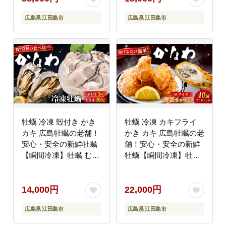
市/株式会社かなわ
田島市/株式会社かなわ
広島県 江田島市
広島県 江田島市
[XBP017] 牡蠣
[XBP018] 牡蠣
牡蠣 冷凍 殻付き かき
牡蠣 冷凍 カキフライ
カキ 広島牡蠣の老舗！
かき カキ 広島牡蠣の老
安心・安全の新鮮牡蠣
舗！安心・安全の新鮮
【瞬間冷凍】牡蠣 むき
牡蠣【瞬間冷凍】牡蠣
身 200g / 殻付き 蒸し牡
かきフライMサイズ 40
蠣セット 5個入り 魚介
個入り 魚介類 和食 海
類 和食 海鮮 海産物 広
鮮 海産物 広島県産 江
14,000円
22,000円
島県産 江田島市/株式会
田島市/株式会社かなわ
広島県 江田島市
広島県 江田島市
社かなわ [XBP019] 牡
[XBP020] 牡蠣
蠣