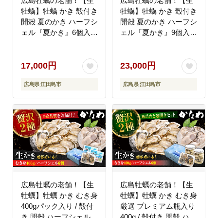
広島牡蠣の老舗！【生
広島牡蠣の老舗！【生
牡蠣】牡蠣 かき 殻付き
牡蠣】牡蠣 かき 殻付き
開殻 夏のかき ハーフシ
開殻 夏のかき ハーフシ
ェル『夏かき』6個入
ェル『夏かき』9個入
生食用 魚介類 海鮮 広
生食用 魚介類 海鮮 広
島県産 江田島市/株式会
島県産 江田島市/株式会
社かなわ [XBP011] 牡
社かなわ [XBP012] 牡
17,000円
23,000円
蠣
蠣
広島県 江田島市
広島県 江田島市
広島牡蠣の老舗！【生
広島牡蠣の老舗！【生
牡蠣】牡蠣 かき むき身
牡蠣】牡蠣 かき むき身
400gパック入り / 殻付
厳選 プレミアム瓶入り
き 開殻 ハーフシェルオ
400g / 殻付き 開殻 ハー