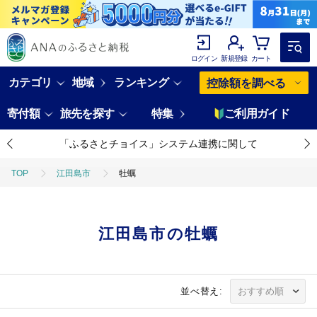
ログイン
新規登録
カート
カテゴリ
地域
ランキング
控除額を調べる
寄付額
旅先を探す
特集
ご利用ガイド
「ふるさとチョイス」システム連携に関して
TOP
江田島市
牡蠣
江田島市の牡蠣
並べ替え: