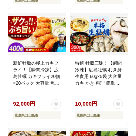
広島県 江田島市
広島県 江田島市
[XAO052]
社門林水産 [XAO053]
新鮮牡蠣の極上カキフ
特選 牡蠣三昧！【瞬間
ライ！【瞬間冷凍】広
冷凍】広島牡蠣 むき身
島牡蠣 カキフライ20個
生食用 60g×5袋 大容量
×20パック 大容量 魚介
カキ かき 料理 簡単 魚
類 海鮮 牡蠣 むき身 か
介類 海鮮 ギフト 広島
き カキフライ カキ ギ
県産 江田島市/株式会社
フト 広島県産 人気 送
門林水産 [XAO055]
92,000円
10,000円
料無料 江田島市/株式会
広島県 江田島市
広島県 江田島市
社門林水産 [XAO054]