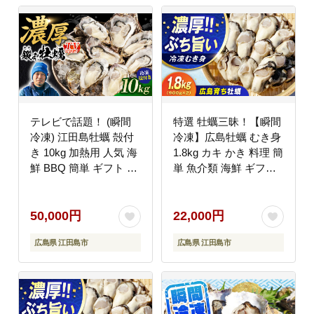
テレビで話題！ (瞬間
特選 牡蠣三昧！【瞬間
冷凍) 江田島牡蠣 殻付
冷凍】広島牡蠣 むき身
き 10kg 加熱用 人気 海
1.8kg カキ かき 料理 簡
鮮 BBQ 簡単 ギフト 広
単 魚介類 海鮮 ギフト
島県産 江田島市/有限会
広島県産 江田島市/株式
社寺本水産 [XAE067]
会社門林水産 [XAO026]
牡蠣
50,000円
22,000円
広島県 江田島市
広島県 江田島市