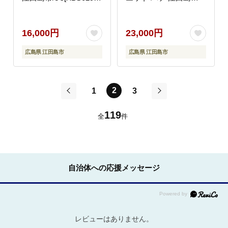
牡蠣
市/e's[XBS030] 牡蠣
16,000円
23,000円
広島県 江田島市
広島県 江田島市
2
1
3
前
次
119
全
件
自治体への応援メッセージ
レビューはありません。