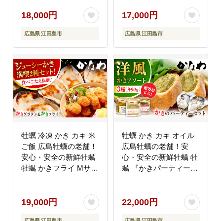
鮮 海産物 広島県産 江
素 1袋入 魚介類 和食
田島市/株式会社かなわ
海鮮 海産物 広島県産
18,000円
17,000円
[XBP031] 牡蠣
江田島市/株式会社かな
広島県 江田島市
広島県 江田島市
わ [XBP032] 牡蠣
牡蠣 冷凍 かき カキ 米
牡蠣 かき カキ オイル
ご飯 広島牡蠣の老舗！
広島牡蠣の老舗！安
安心・安全の新鮮牡蠣
心・安全の新鮮牡蠣 牡
牡蠣 かきフライ Mサイ
蠣 『かきパーティーセ
ズ 20個入 / 殻付かきグ
ット』 かきチーズ / か
ラタン 4個入 魚介類 和
きパテ / かきの燻製オ
食 海鮮 海産物 広島県
イル漬け 各1個 計3個
19,000円
22,000円
産 江田島市/株式会社か
セット 魚介類 和食 海
広島県 江田島市
広島県 江田島市