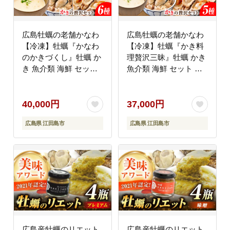
広島牡蠣の老舗かなわ
広島牡蠣の老舗かなわ
【冷凍】牡蠣『かなわ
【冷凍】牡蠣『かき料
のかきづくし』牡蠣 か
理贅沢三昧』牡蠣 かき
き 魚介類 海鮮 セット
魚介類 海鮮 セット 広
広島県産 江田島市/株式
島県産 江田島市/株式会
会社かなわ [XBP055]
社かなわ [XBP056]
40,000円
37,000円
広島県 江田島市
広島県 江田島市
広島産牡蠣のリエット
広島産牡蠣のリエット