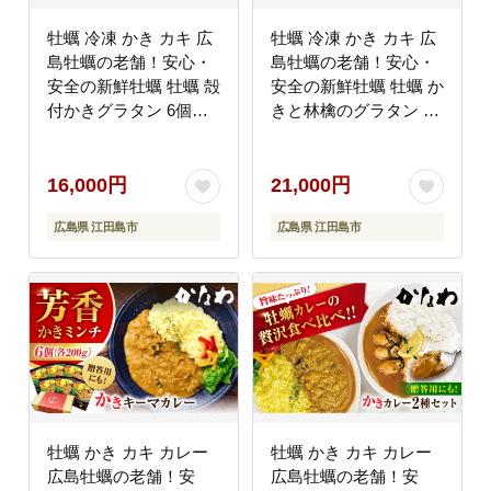
牡蠣 冷凍 かき カキ 広
牡蠣 冷凍 かき カキ 広
島牡蠣の老舗！安心・
島牡蠣の老舗！安心・
安全の新鮮牡蠣 牡蠣 殻
安全の新鮮牡蠣 牡蠣 か
付かきグラタン 6個入
きと林檎のグラタン 殻
時短 魚介類 和食 海鮮
付かきグラタン 計6個
海産物 広島県産 江田島
入 時短 魚介類 和食 海
市/株式会社かなわ
鮮 海産物 広島県産 江
16,000円
21,000円
[XBP026] 牡蠣
田島市/株式会社かなわ
広島県 江田島市
広島県 江田島市
[XBP027] 牡蠣
牡蠣 かき カキ カレー
牡蠣 かき カキ カレー
広島牡蠣の老舗！安
広島牡蠣の老舗！安