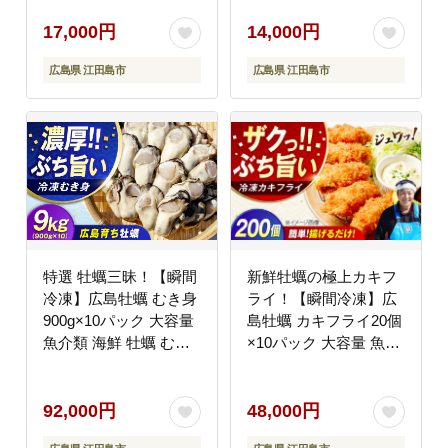
理 簡単 魚介類 海鮮 ギ
ギフト 広島県産 人気
フト 広島県産 江田島
送料無料 江田島市/株式
17,000円
14,000円
市/株式会社門林水産
会社門林水産 [XAO042]
広島県 江田島市
広島県 江田島市
[XAO040] 牡蠣
特選 牡蠣三昧！【瞬間
新鮮牡蠣の極上カキフ
冷凍】広島牡蠣 むき身
ライ！【瞬間冷凍】広
900g×10パック 大容量
島牡蠣 カキフライ20個
魚介類 海鮮 牡蠣 むき
×10パック 大容量 魚介
身 かき カキフライ カ
類 海鮮 牡蠣 むき身 か
キ ギフト 広島県産 人
き カキフライ カキ ギ
気 送料無料 江田島市/
フト 広島県産 人気 送
92,000円
48,000円
株式会社門林水産
料無料 江田島市/株式会