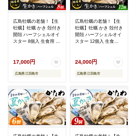
広島牡蠣の老舗！【生
広島牡蠣の老舗！【生
牡蠣】牡蠣 かき 殻付き
牡蠣】牡蠣 かき 殻付き
開殻 ハーフシェルオイ
開殻 ハーフシェルオイ
スター 8個入 生食用 魚
スター 12個入 生食用
介類 海鮮 広島県産 江
魚介類 海鮮 広島県産
田島市/株式会社かなわ
江田島市/株式会社かな
[XBP009] 牡蠣
わ [XBP010] 牡蠣
17,000円
24,000円
広島県 江田島市
広島県 江田島市