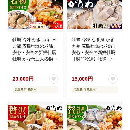
牡蠣 冷凍 かき カキ 米
牡蠣 冷凍 むき身 かき
ご飯 広島牡蠣の老舗！
カキ 広島牡蠣の老舗！
安心・安全の新鮮牡蠣
安心・安全の新鮮牡蠣
牡蠣 かなわ三大名物料
【瞬間冷凍】牡蠣 むき
理『かなわのかき料理
身 600g 魚介類 和食 海
セット』 かきご飯の素
鮮 海産物 広島県産 江
/ 殻付かきグラタン / か
田島市/株式会社かなわ
23,000円
15,000円
きフライ Lサイズ 時短
[XBP053] 牡蠣
広島県 江田島市
広島県 江田島市
魚介類 和食 海鮮 海産
物 広島県産 江田島市/
株式会社かなわ
[XBP038] 牡蠣