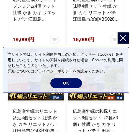
プレミアム4個セット
味噌4個セット 牡蠣 か
牡蠣 かき カキ リエッ
き カキ リエット パテ
ト パテ 江田島
江田島市/e's[XBS028]
市/e's[XBS027] 牡蠣
牡蠣
19,000円
16,000円
広島県 江田島市
広島県 江田島市
当サイトでは、サイト利便性向上のため、クッキー（Cookie）を使
用しています。サイトの閲覧を継続された場合、Cookieの利用に同
意したことものといたします。
詳細については
プライバシーポリシー
をお読みください。
OK
広島産牡蠣のリエット
広島産牡蠣の和風リエ
醤油4個セット 牡蠣 か
ット6個セット（2種×3
き カキ リエット パテ
個）牡蠣 かき カキ リ
江田島市/e's[XBS029]
エット パテ 江田島