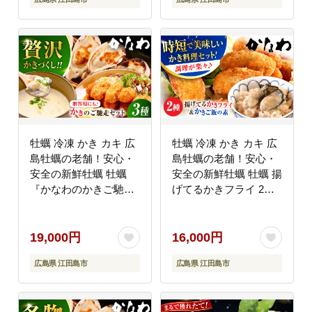
なわ [XBP033] 牡蠣
鮮 海産物 広島県産 江
田島市/株式会社かなわ
[XBP035] 牡蠣
牡蠣 冷凍 かき カキ 広
牡蠣 冷凍 かき カキ 広
島牡蠣の老舗！安心・
島牡蠣の老舗！安心・
安全の新鮮牡蠣 牡蠣
安全の新鮮牡蠣 牡蠣 揚
『かなわのかきご馳走
げてるかきフライ 2袋 /
セット』 殻付かきグラ
かきご飯の素 1袋 時短
タン / オイスターチャ
魚介類 和食 海鮮 海産
ウダー / 揚げてるかき
物 広島県産 江田島市/
19,000円
16,000円
フライ 時短 魚介類 和
株式会社かなわ
広島県 江田島市
広島県 江田島市
食 海鮮 海産物 広島県
[XBP037] 牡蠣
産 江田島市/株式会社か
なわ [XBP036] 牡蠣