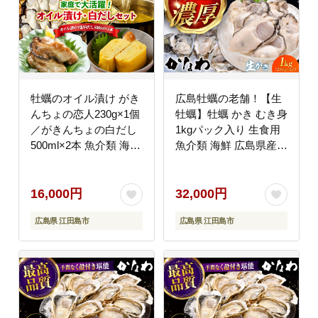
牡蠣のオイル漬け がき
広島牡蠣の老舗！【生
んちょの恋人230g×1個
牡蠣】牡蠣 かき むき身
／がきんちょの白だし
1kgパック入り 生食用
500ml×2本 魚介類 海鮮
魚介類 海鮮 広島県産
牡蠣 むき身 かき カキ
江田島市/株式会社かな
フライ カキ ギフト 広
わ [XBP004] 牡蠣
島県産 人気 送料無料
16,000円
32,000円
江田島市/株式会社門林
広島県 江田島市
広島県 江田島市
水産 [XAO058]