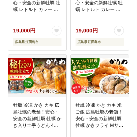
心・安全の新鮮牡蠣 牡
心・安全の新鮮牡蠣 牡
蠣 レトルト カレー か
蠣 レトルト カレー か
きーマカレー 6食セッ
きカレー / かきーマカ
ト 時短 魚介類 和食 海
レー 計6食セット 食べ
鮮 海産物 広島県産 江
比べ 時短 魚介類 和食
19,000円
19,000円
田島市/株式会社かなわ
海鮮 海産物 広島県産
広島県 江田島市
広島県 江田島市
[XBP029] 牡蠣
江田島市/株式会社かな
わ [XBP030] 牡蠣
牡蠣 冷凍 かき カキ 広
牡蠣 冷凍 かき カキ 米
島牡蠣の老舗！安心・
ご飯 広島牡蠣の老舗！
安全の新鮮牡蠣 牡蠣 か
安心・安全の新鮮牡蠣
き入り土手うどん 4個
牡蠣 かきフライ Mサイ
入 時短 魚介類 和食 海
ズ 20個入 / かきご飯の