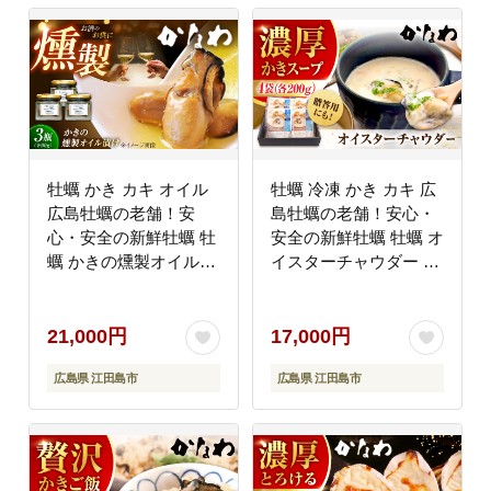
牡蠣 かき カキ オイル
牡蠣 冷凍 かき カキ 広
広島牡蠣の老舗！安
島牡蠣の老舗！安心・
心・安全の新鮮牡蠣 牡
安全の新鮮牡蠣 牡蠣 オ
蠣 かきの燻製オイル漬
イスターチャウダー 4
け 3個セット 魚介類 和
袋 レンジ対応 時短 魚
食 海鮮 海産物 広島県
介類 和食 海鮮 海産物
産 江田島市/株式会社か
広島県産 江田島市/株式
21,000円
17,000円
なわ [XBP022] 牡蠣
会社かなわ [XBP023]
広島県 江田島市
広島県 江田島市
牡蠣