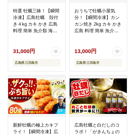
特選 牡蠣三昧！【瞬間
おうちで牡蠣小屋気
冷凍】広島牡蠣 殻付
分！【瞬間冷凍】カン
き４kg カキ かき 広島
カン焼き 2kg カキ かき
料理 簡単 魚介類 海鮮
広島 料理 簡単 魚介類
ギフト 広島県産 江田島
海鮮 ギフト 広島県産
市/株式会社門林水産
江田島市/株式会社門林
[XAO031] 牡蠣
水産 [XAO032] 牡蠣
31,000円
13,000円
広島県 江田島市
広島県 江田島市
新鮮牡蠣の極上カキフ
広島牡蠣と白だしのコ
ライ！【瞬間冷凍】広
ラボ！「がきんちょの