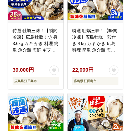
特選 牡蠣三昧！【瞬間
特選 牡蠣三昧！【瞬間
冷凍】広島牡蠣 むき身
冷凍】広島牡蠣 殻付
3.6kg カキ かき 料理 簡
き３kg カキ かき 広島
単 魚介類 海鮮 ギフト
料理 簡単 魚介類 海鮮
広島県産 江田島市/株式
ギフト 広島県産 江田島
会社門林水産 [XAO028]
市/株式会社門林水産
牡蠣
[XAO030] 牡蠣
39,000円
22,000円
広島県 江田島市
広島県 江田島市