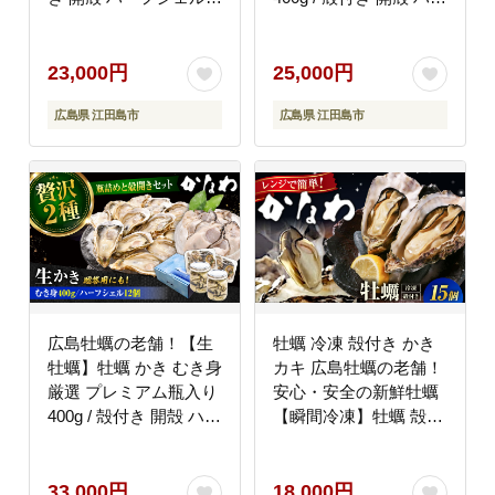
イスター 6個入り 生食
フシェルオイスター 6
用 魚介類 海鮮 広島県
個入り 生食用 魚介類
産 江田島市/株式会社か
海鮮 広島県産 江田島
23,000円
25,000円
なわ [XBP014] 牡蠣
市/株式会社かなわ
広島県 江田島市
広島県 江田島市
[XBP016] 牡蠣
広島牡蠣の老舗！【生
牡蠣 冷凍 殻付き かき
牡蠣】牡蠣 かき むき身
カキ 広島牡蠣の老舗！
厳選 プレミアム瓶入り
安心・安全の新鮮牡蠣
400g / 殻付き 開殻 ハー
【瞬間冷凍】牡蠣 殻付
フシェルオイスター 12
き 蒸し牡蠣セット 15
個入り 生食用 魚介類
個入り 魚介類 和食 海
海鮮 広島県産 江田島
鮮 海産物 広島県産 江
33,000円
18,000円