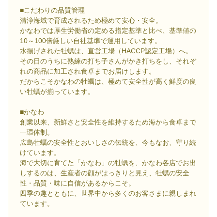
■こだわりの品質管理
清浄海域で育成されるため極めて安心・安全。
かなわでは厚生労働省の定める指定基準と比べ、基準値の
10～100倍厳しい自社基準で運用しています。
水揚げされた牡蠣は、直営工場（HACCP認定工場）へ。
その日のうちに熟練の打ち子さんがかき打ちをし、それぞ
れの商品に加工され食卓までお届けします。
だからこそかなわの牡蠣は、極めて安全性が高く鮮度の良
い牡蠣が揃っています。
■かなわ
創業以来、新鮮さと安全性を維持するため海から食卓まで
一環体制。
広島牡蠣の安全性とおいしさの伝統を、今もなお、守り続
けています。
海で大切に育てた「かなわ」の牡蠣を、かなわ各店でお出
しするのは、生産者の顔がはっきりと見え、牡蠣の安全
性・品質・味に自信があるからこそ。
四季の趣とともに、世界中から多くのお客さまに親しまれ
ています。