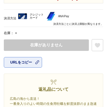
クレジット
ANA Pay
カード
決済方法
決済方法ごとに決済上限額が異なります。
在庫：
×
在庫がありません
URLをコピー
お気に入
返礼品について
広島の海から直送！
一番身入りのよい時期の生食用牡蠣を鮮度抜群のまま急速