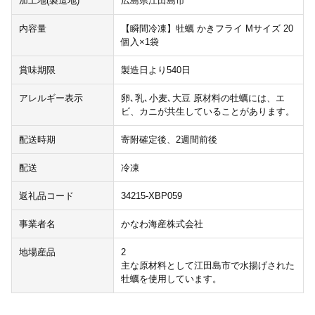
加工地(製造地)
広島県江田島市
内容量
【瞬間冷凍】牡蠣 かきフライ Mサイズ 20
個入×1袋
賞味期限
製造日より540日
アレルギー表示
卵､乳､小麦､大豆 原材料の牡蠣には、エ
ビ、カニが共生していることがあります。
配送時期
寄附確定後、2週間前後
配送
冷凍
返礼品コード
34215-XBP059
事業者名
かなわ海産株式会社
地場産品
2
主な原材料として江田島市で水揚げされた
牡蠣を使用しています。