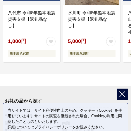
八代市 令和8年熊本地震
氷川町 令和8年熊本地震
災害支援【返礼品な
災害支援【返礼品な
し】
し】
1,000円
5,000円
1
熊本県 八代市
熊本県 氷川町
お礼の品から探す
当サイトでは、サイト利便性向上のため、クッキー（Cookie）を使
ANAオリジナル
定期便
用しています。サイトの閲覧を継続された場合、Cookieの利用に同
意したことものといたします。
酒
肉類
詳細については
プライバシーポリシー
をお読みください。
加工食品
旅行・宿泊・体験