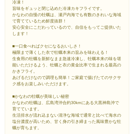
冷凍！
旨味をギュッと閉じ込めた冷凍カキフライです。
かなわの自慢の牡蠣は、瀬戸内海でも有数のきれいな海域
で育てているため鮮度抜群！
安心安全にこだわっているので、自信をもってご提供いた
します！
■一口食べればクセになるおいしさ！
極限まで薄くした衣で牡蠣本来の旨みを味わえる！
生食用の牡蠣を新鮮なまま急速冷凍し、牡蠣本来の味を堪
能いただけるよう、牡蠣と衣の黄金比率で生まれる最高の
かきフライ。
あげるだけなので調理も簡単！ご家庭で揚げたてのサクサ
ク感をお楽しみいただけます。
■かなわの牡蠣が美味しい秘密
かなわの牡蠣は、広島湾沖合約30kmにある大黒神島沖で
育てています。
生活排水が流れ込まない清浄な海域で通常と比べて海水の
塩分濃度が高いため、甘く身の引き締まった風味豊かな牡
蠣が育ちます。