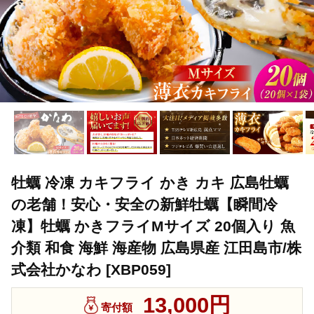
牡蠣 冷凍 カキフライ かき カキ 広島牡蠣
の老舗！安心・安全の新鮮牡蠣【瞬間冷
凍】牡蠣 かきフライMサイズ 20個入り 魚
介類 和食 海鮮 海産物 広島県産 江田島市/株
式会社かなわ [XBP059]
13,000円
寄付額