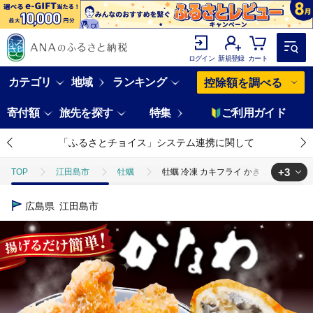
ログイン
新規登録
カート
カテゴリ
地域
ランキング
控除額を調べる
寄付額
旅先を探す
特集
ご利用ガイド
「ふるさとチョイス」システム連携に関して
+3
TOP
江田島市
牡蠣
牡蠣 冷凍 カキフライ かき カキ 広島牡
TOP
魚介類
牡蠣 冷凍 カキフライ かき カキ 広島牡蠣の老舗！安心
広島県
江田島市
TOP
魚介類
貝類
牡蠣 冷凍 カキフライ かき カキ 広島牡蠣
TOP
魚介類
貝類
カキ
牡蠣 冷凍 カキフライ かき カ