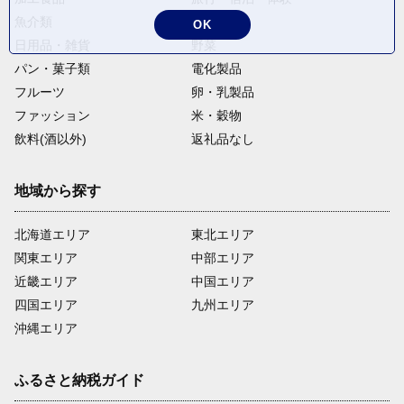
魚介類
麺類
OK
日用品・雑貨
野菜
パン・菓子類
電化製品
フルーツ
卵・乳製品
ファッション
米・穀物
飲料(酒以外)
返礼品なし
地域から探す
北海道エリア
東北エリア
関東エリア
中部エリア
近畿エリア
中国エリア
四国エリア
九州エリア
沖縄エリア
ふるさと納税ガイド