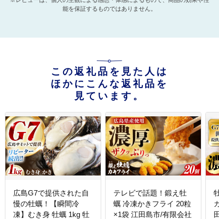
能を保証するものではありません。
この返礼品を見た人は
ほかにこんな返礼品を
見ています。
広島G7で提供された自
テレビで話題！鍛え牡
慢の牡蠣！【瞬間冷
蠣 冷凍かきフライ 20粒
凍】むき身 牡蠣 1kg 牡
×1袋 江田島市/有限会社