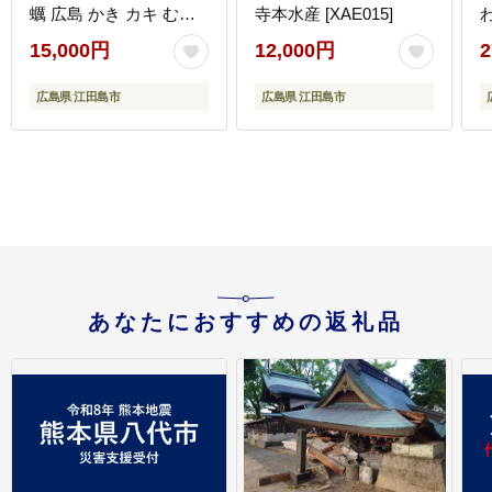
蠣 広島 かき カキ むき
寺本水産 [XAE015]
身 旬 江田島市/マルサ・
[
15,000円
12,000円
2
やながわ水産有限会社
[XBL007] 牡蠣
広島県 江田島市
広島県 江田島市
あなたにおすすめの返礼品