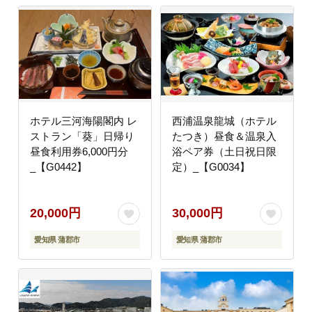
ホテル三河海陽閣内 レ
西浦温泉龍城（ホテル
ストラン「葵」日帰り
たつき）昼食＆温泉入
昼食利用券6,000円分
浴ペア券（土日祝日限
_【G0442】
定）_【G0034】
20,000円
30,000円
愛知県 蒲郡市
愛知県 蒲郡市