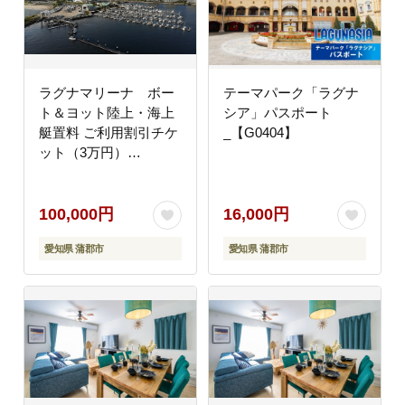
ラグナマリーナ ボー
テーマパーク「ラグナ
ト＆ヨット陸上・海上
シア」パスポート
艇置料 ご利用割引チケ
_【G0404】
ット（3万円）
_【G0346】
100,000円
16,000円
愛知県 蒲郡市
愛知県 蒲郡市