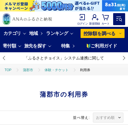
ログイン
新規登録
カート
カテゴリ
地域
ランキング
控除額を調べる
寄付額
旅先を探す
特集
ご利用ガイド
「ふるさとチョイス」システム連携に関して
TOP
蒲郡市
体験・チケット
利用券
蒲郡市の利用券
並べ替え: