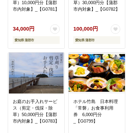
草）10,000円分【蒲郡
草）30,000円分【蒲郡
市内対象】_【G0781】
市内対象】_【G0782】
34,000円
100,000円
愛知県 蒲郡市
愛知県 蒲郡市
お庭のお手入れサービ
ホテル竹島 日本料理
ス（剪定・伐採・除
「常磐」お食事利用
草）50,000円分【蒲郡
券 6,000円分
市内対象】_【G0783】
_【G0799】