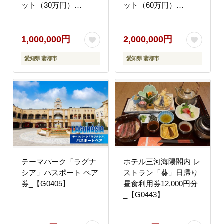
ット（30万円）
ット（60万円）
_【G0348】
_【G0349】
1,000,000円
2,000,000円
愛知県 蒲郡市
愛知県 蒲郡市
テーマパーク「ラグナ
ホテル三河海陽閣内 レ
シア」パスポート ペア
ストラン「葵」日帰り
券_【G0405】
昼食利用券12,000円分
_【G0443】