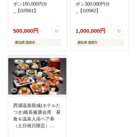
ポン150,000円分
ポン300,000円分
_【G0561】
_【G0562】
500,000円
1,000,000円
愛知県 蒲郡市
愛知県 蒲郡市
西浦温泉龍城(ホテルた
つき)板長厳選会席 昼
食＆温泉入浴ペア券
（土日祝日限定）
_【G0145】