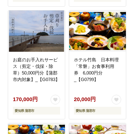
お庭のお手入れサービ
ホテル竹島 日本料理
ス（剪定・伐採・除
「常磐」お食事利用
草）50,000円分【蒲郡
券 6,000円分
市内対象】_【G0783】
_【G0799】
170,000円
20,000円
愛知県 蒲郡市
愛知県 蒲郡市