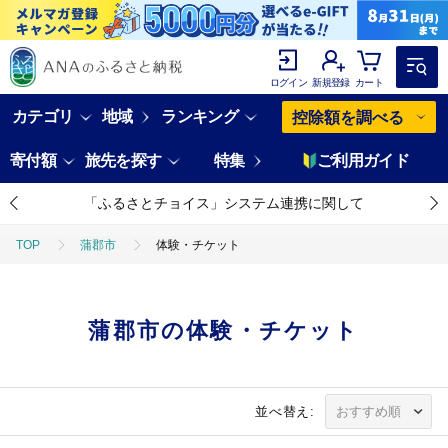
ログイン
新規登録
カート
カテゴリ
地域
ランキング
控除額を調べる
寄付額
旅先を探す
特集
ご利用ガイド
「ふるさとチョイス」システム連携に関して
TOP
蒲郡市
体験・チケット
蒲郡市の体験・チケット
並べ替え: