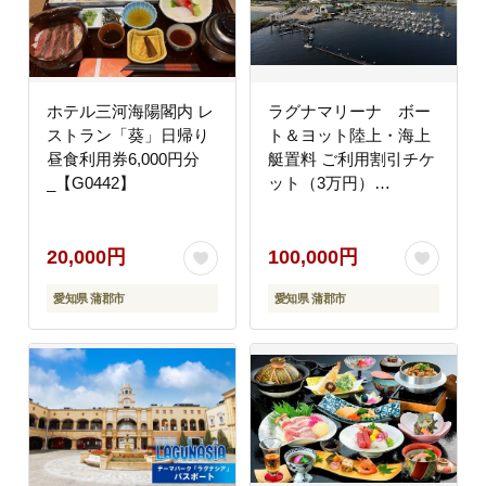
ホテル三河海陽閣内 レ
ラグナマリーナ ボー
ストラン「葵」日帰り
ト＆ヨット陸上・海上
昼食利用券6,000円分
艇置料 ご利用割引チケ
_【G0442】
ット（3万円）
_【G0346】
20,000円
100,000円
愛知県 蒲郡市
愛知県 蒲郡市