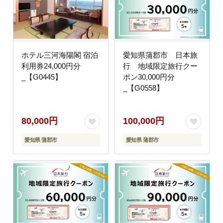
ホテル三河海陽閣 宿泊
愛知県蒲郡市 日本旅
利用券24,000円分
行 地域限定旅行クー
_【G0445】
ポン30,000円分
_【G0558】
80,000円
100,000円
愛知県 蒲郡市
愛知県 蒲郡市