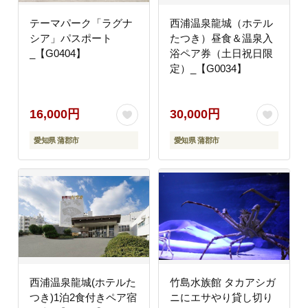
テーマパーク「ラグナ
西浦温泉龍城（ホテル
シア」パスポート
たつき）昼食＆温泉入
_【G0404】
浴ペア券（土日祝日限
定）_【G0034】
16,000円
30,000円
愛知県 蒲郡市
愛知県 蒲郡市
西浦温泉龍城(ホテルた
竹島水族館 タカアシガ
つき)1泊2食付きペア宿
ニにエサやり貸し切り