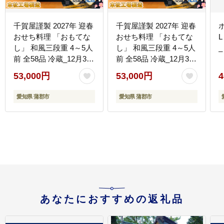
千賀屋謹製 2027年 迎春
千賀屋謹製 2027年 迎春
おせち料理 「おもてな
おせち料理 「おもてな
し」 和風三段重 4～5人
し」 和風三段重 4～5人
_
前 全58品 冷蔵_12月30
前 全58品 冷蔵_12月31
日配送【G0174】
日配送【G0174】
53,000円
53,000円
4
愛知県 蒲郡市
愛知県 蒲郡市
あなたにおすすめの返礼品