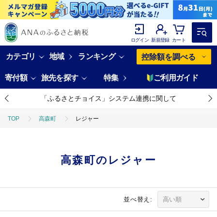
ログイン
新規登録
カート
カテゴリ
地域
ランキング
控除額を調べる
寄付額
旅先を探す
特集
ご利用ガイド
「ふるさとチョイス」システム連携に関して
TOP
高森町
レジャー
高森町のレジャー
並べ替え: