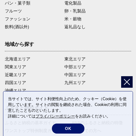
パン・菓子類
電化製品
フルーツ
卵・乳製品
ファッション
米・穀物
飲料(酒以外)
返礼品なし
地域から探す
北海道エリア
東北エリア
関東エリア
中部エリア
近畿エリア
中国エリア
四国エリア
九州エリア
沖縄エリア
当サイトでは、サイト利便性向上のため、クッキー（Cookie）を使
用しています。サイトの閲覧を継続された場合、Cookieの利用に同
ふるさと納税ガイド
意したことものといたします。
詳細については
プライバシーポリシー
をお読みください。
ふるさと納税の基本ガイド
ANAのふるさと納税の特徴
OK
ワンストップ特例制度ガイド
はじめての方へ