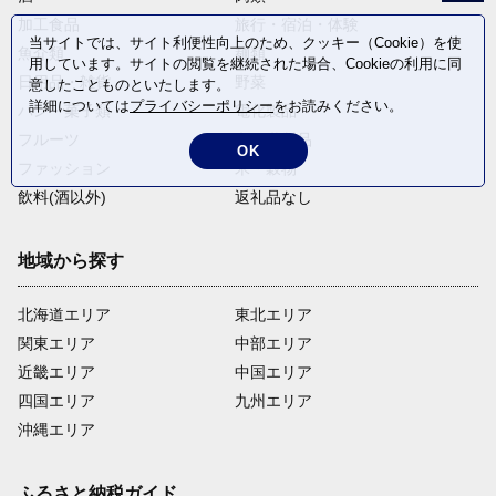
加工食品
旅行・宿泊・体験
当サイトでは、サイト利便性向上のため、クッキー（Cookie）を使
魚介類
麺類
用しています。サイトの閲覧を継続された場合、Cookieの利用に同
日用品・雑貨
野菜
意したことものといたします。
詳細については
プライバシーポリシー
をお読みください。
パン・菓子類
電化製品
フルーツ
卵・乳製品
OK
ファッション
米・穀物
飲料(酒以外)
返礼品なし
地域から探す
北海道エリア
東北エリア
関東エリア
中部エリア
近畿エリア
中国エリア
四国エリア
九州エリア
沖縄エリア
ふるさと納税ガイド