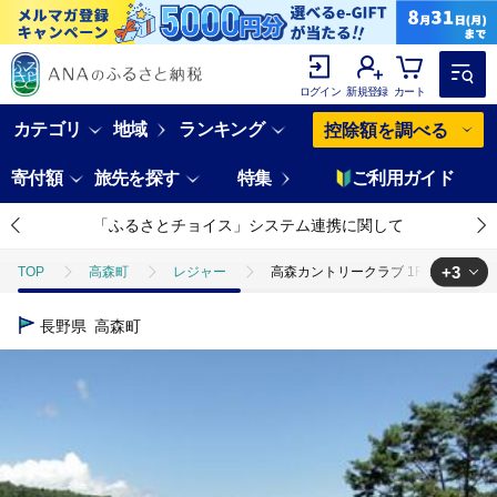
ログイン
新規登録
カート
カテゴリ
地域
ランキング
控除額を調べる
寄付額
旅先を探す
特集
ご利用ガイド
「ふるさとチョイス」システム連携に関して
+3
TOP
高森町
レジャー
高森カントリークラブ 1Rゴルフプレー招
TOP
旅行・宿泊・体験
高森カントリークラブ 1Rゴルフプレー招待券(
長野県
高森町
TOP
旅行・宿泊・体験
体験チケット
高森カントリークラブ 1
TOP
旅行・宿泊・体験
体験チケット
ゴルフプレー