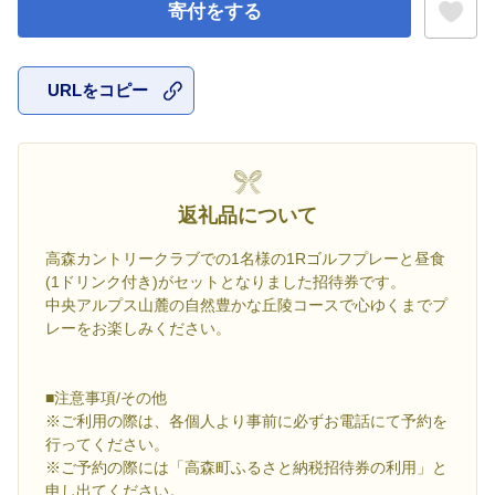
寄付をする
URLをコピー
お気に入
返礼品について
高森カントリークラブでの1名様の1Rゴルフプレーと昼食
(1ドリンク付き)がセットとなりました招待券です。
中央アルプス山麓の自然豊かな丘陵コースで心ゆくまでプ
レーをお楽しみください。
■注意事項/その他
※ご利用の際は、各個人より事前に必ずお電話にて予約を
行ってください。
※ご予約の際には「高森町ふるさと納税招待券の利用」と
申し出てください。