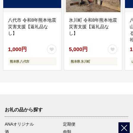
八代市 令和8年熊本地震
氷川町 令和8年熊本地震
災害支援【返礼品な
災害支援【返礼品な
し】
し】
1,000円
5,000円
1
熊本県 八代市
熊本県 氷川町
お礼の品から探す
ANAオリジナル
定期便
酒
肉類