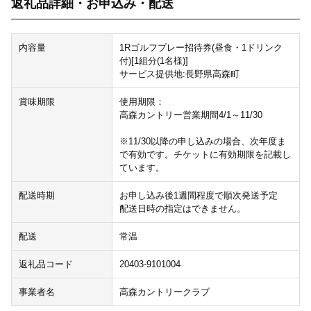
返礼品詳細・お申込み・配送
内容量
1Rゴルフプレー招待券(昼食・1ドリンク
付)[1組分(1名様)]
サービス提供地:長野県高森町
賞味期限
使用期限：
高森カントリー営業期間4/1～11/30
※11/30以降の申し込みの場合、次年度ま
で有効です。チケットに有効期限を記載し
ています。
配送時期
お申し込み後1週間程度で順次発送予定
配送日時の指定はできません。
配送
常温
返礼品コード
20403-9101004
事業者名
高森カントリークラブ