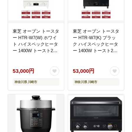
東芝 オーブン トースタ
東芝 オーブン トースタ
ー HTR-W7(W) ホワイ
ー HTR-W7(K) ブラッ
ト ハイスペックヒータ
ク ハイスペックヒータ
ー 1400W トースト2枚
ー 1400W トースト2枚
ふんわり しっとり パン
ふんわり しっとり パン
食パン あたため 自動メ
食パン あたため 自動メ
ニュー マイコンタイプ
ニュー マイコンタイプ
53,000円
53,000円
朝食 朝ごはん 家電 キ
朝食 朝ごはん 家電 キ
神奈川県 川崎市
神奈川県 川崎市
ッチン家電 人気 おすす
ッチン家電 人気 おすす
めTOSHIBA 神奈川県
めTOSHIBA 神奈川県
川崎市
川崎市