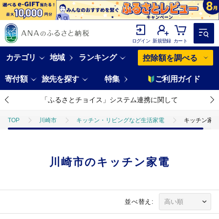
ログイン
新規登録
カート
カテゴリ
地域
ランキング
控除額を調べる
寄付額
旅先を探す
特集
ご利用ガイド
「ふるさとチョイス」システム連携に関して
TOP
川崎市
キッチン・リビングなど生活家電
キッチン家電
川崎市のキッチン家電
並べ替え: