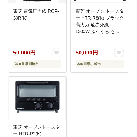
東芝 電気圧力鍋 RCP-
東芝 オーブン トースタ
30R(K)
ー HTR-R8(K) ブラック
高火力 遠赤外線
1300W ふっくら もち
もち トースト4枚 パン
ピザ ノンフライ調理 自
動メニュー お手入れ簡
50,000円
50,000円
単 家電 キッチン家電
神奈川県 川崎市
神奈川県 川崎市
人気 おすすめ
TOSHIBA 神奈川県 川
崎市
東芝 オーブントースタ
ー HTR-P3(K)