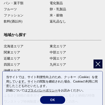
パン・菓子類
電化製品
フルーツ
卵・乳製品
ファッション
米・穀物
飲料(酒以外)
返礼品なし
地域から探す
北海道エリア
東北エリア
関東エリア
中部エリア
近畿エリア
中国エリア
四国エリア
九州エリア
沖縄エリア
当サイトでは、サイト利便性向上のため、クッキー（Cookie）を使
用しています。サイトの閲覧を継続された場合、Cookieの利用に同
ふるさと納税ガイド
意したことものといたします。
詳細については
プライバシーポリシー
をお読みください。
ふるさと納税の基本ガイド
ANAのふるさと納税の特徴
OK
ワンストップ特例制度ガイド
はじめての方へ