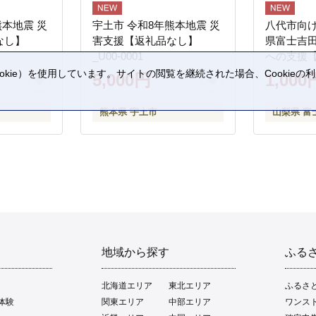
熊本地震 災
宇土市 令和8年熊本地震 災
八代市向け
なし】
害支援【返礼品なし】
県富士吉
_U00-0001
への支援
kie）を使用しています。サイトの閲覧を継続された場合、Cookie
5,000円
1,000
。
熊本県 宇土市
山梨県 富
地域から探す
ふる
北海道エリア
東北エリア
ふるさ
体験
関東エリア
中部エリア
ワンス