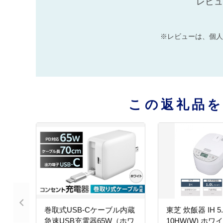
レビュ
※レビューは、個人
この返礼品
巻取式USB-Cケーブル内蔵
東芝 炊飯器 IH 5.
急速USB充電器65W（ホワ
10HW(W) ホワ