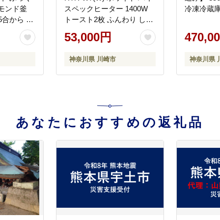
モンド釜
スペックヒーター 1400W
冷凍冷蔵庫 G
5合から 冷
トースト2枚 ふんわり しっ
 炊き込み
とり パン 食パン あたため
53,000円
470,0
電 炊飯 お
自動メニュー マイコンタイ
HIBA 神奈
プ 朝食 朝ごはん 家電 キッ
神奈川県 川崎市
神奈川県 
チン家電 人気 おすすめ
TOSHIBA 神奈川県 川崎市
あなたにおすすめの返礼品