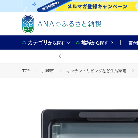
カテゴリ
地域
から探す
から探す
寄付
TOP
川崎市
キッチン・リビングなど生活家電
TOP
電化製品
キッチン家電
東芝 オーブントース