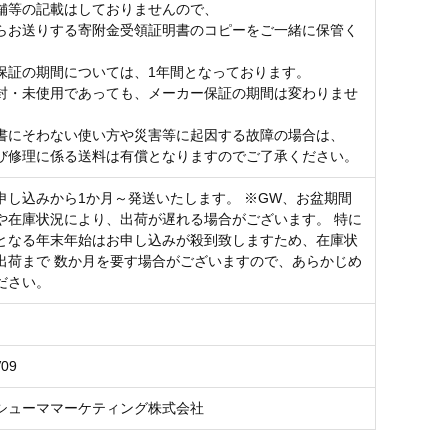
舗等の記載はしておりませんので、
らお送りする寄附金受領証明書のコピーをご一緒に保管く
保証の期間については、1年間となっております。
封・未使用であっても、メーカー保証の期間は変わりませ
書にそわない使い方や災害等に起因する故障の場合は、
び修理に係る送料は有償となりますのでご了承ください。
申し込みから1か月～発送いたします。 ※GW、お盆期間
や在庫状況により、出荷が遅れる場合がございます。 特に
となる年末年始はお申し込みが殺到致しますため、在庫状
出荷まで 数か月を要す場合がございますので、あらかじめ
ださい。
V09
シューママーケティング株式会社