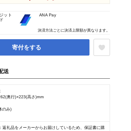
ジット
ANA Pay
ド
決済方法ごとに決済上限額が異なります。
寄付をする
配送
お気に入り登録
法
262(奥行)×223(高さ)mm
体のみ)
：返礼品をメーカーからお届けしているため、保証書に購