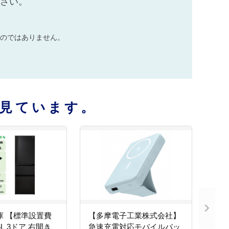
ださい。
のではありません。
見ています。
庫 【標準設置費
【多摩電子工業株式会社】
6L 3ドア 右開き
急速充電対応モバイルバッ