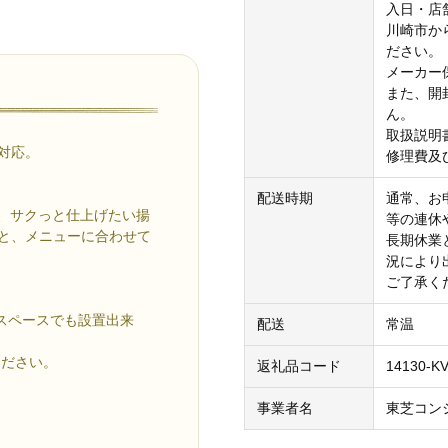
入日・店
川崎市か
ださい。
メーカー
また、開
ん。
取扱説明
に対応。
修理費及
配送時期
通常、お
温、サクっと仕上げたい揚
等の連休
℃と、メニューに合わせて
長期休業
況により
ご了承く
スペースでも設置出来
配送
常温
ください。
返礼品コード
14130-K
事業者名
東芝コン