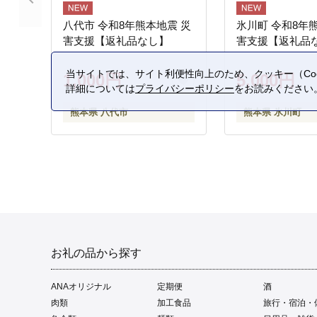
八代市 令和8年熊本地震 災
氷川町 令和8年
害支援【返礼品なし】
害支援【返礼品
当サイトでは、サイト利便性向上のため、クッキー（Coo
1,000円
5,000円
詳細については
プライバシーポリシー
をお読みください
熊本県 八代市
熊本県 氷川町
お礼の品から探す
ANAオリジナル
定期便
酒
肉類
加工食品
旅行・宿泊・