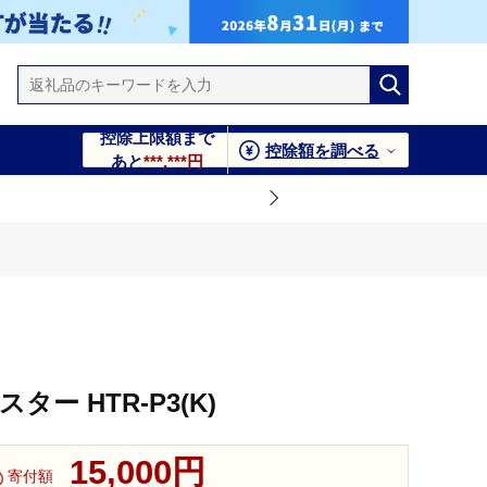
控除上限額まで
控除額を調べる
あと
***,***円
ー HTR-P3(K)
15,000円
寄付額