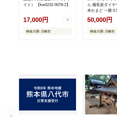
イト） 【kw0232-0078-2】
ら 備長炭ダイヤ
本かまど 一膳 0.
凍ごはん 早炊き
17,000円
50,000円
おいしい 便利 家
すすめ 人気 TOS
神奈川県 川崎市
神奈川県 川崎市
川県 川崎市