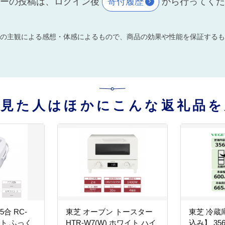
ーの投稿は、ログイン後
寄付履歴
から行ってく
の主観による感想・体感によるもので、商品の効果や性能を保証するも
を見た人はほかにこんな返礼品を
5合 RC-
東芝 オーブン トースター
東芝 冷蔵
イト ふっく
HTR-W7(W) ホワイト ハイ
込み】 35