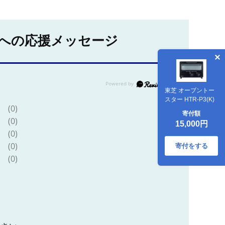
への応援メッセージ
東芝 オーブントー
スター HTR-P3(K)
(0)
寄付額
(0)
15,000円
(0)
(0)
寄付をする
(0)