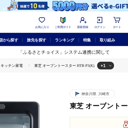
お気に入り
ご利用ガイド
新規登録
ログイン
カート
額から探す
旅先を探す
ランキング
特集
取り組み
「ふるさとチョイス」システム連携に関して
+1
キッチン家電
東芝 オーブントースター HTR-P3(K)
ター HTR-P3(K)
神奈川県
川崎市
東芝 オーブントースタ