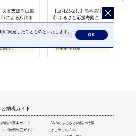
 災害支援※山梨
【返礼品なし】熊本県宇城
田市による八代市
市 ふるさと応援寄附金
【返礼品なし】
1,000円
の利用に同意したことものといたします。
円
1,000円
OK
士吉田市
熊本県 宇城市
さと納税ガイド
と納税の基本ガイド
ANAのふるさと納税の特徴
トップ特例制度ガイド
はじめての方へ