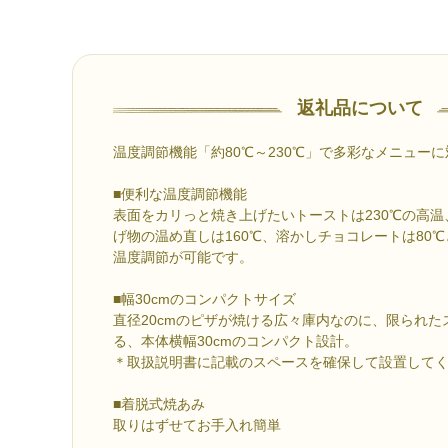
返礼品について
温度調節機能「約80℃～230℃」で多彩なメニュー
■便利な温度調節機能
表面をカリっと焼き上げたいトーストは230℃の高
げ物の温め直しは160℃、溶かしチョコレートは80
温度調節が可能です。
■幅30cmのコンパクトサイズ
直径20cmのピザが焼ける広々庫内なのに、限られた
る、本体横幅30cmのコンパクト設計。
＊取扱説明書に記載のスペースを確保して設置して
■着脱式焼あみ
取りはずせてお手入れ簡単