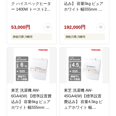
ク ハイスペックヒータ
込み】 容量5kg ピュア
ー 1400W トースト2枚
ホワイト 幅555mm 部
ふんわり しっとり パン
屋干しモード搭載 Wシ
食パン あたため 自動メ
ャワー洗浄 スピードコ
ニュー マイコンタイプ
ース カセット式 糸くず
53,000円
192,000円
朝食 朝ごはん 家電 キ
フィルター お手入れ 簡
神奈川県 川崎市
神奈川県 川崎市
ッチン家電 人気 おすす
単 全自動洗濯機 家電
めTOSHIBA 神奈川県
おすすめ 人気
川崎市
TOSHIBA 神奈川県 川
崎市
東芝 洗濯機 AW-
東芝 洗濯機 AW-
6GA4(W) 【標準設置費
45GA4(W)【標準設置
込み】 容量6kg ピュア
費込み】 容量4.5kg ピ
ホワイト 幅555mm 部
ュアホワイト 幅
屋干しモード搭載 Wシ
555mm 部屋干しモー