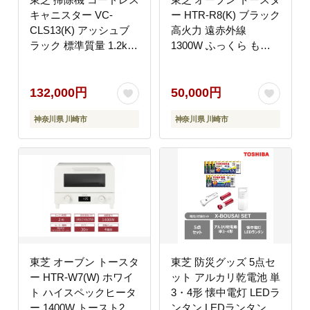
キャニスター VC-
ー HTR-R8(K) ブラック
CLS13(K) アッシュブ
高火力 遠赤外線
ラック 標準質量 1.2kg
1300W ふっくら もち
サイクロンクリーナー
もち トースト4枚 パン
軽量コンパクトボディ
ピザ ノンフライ調理 自
パワフル 吸引 自走式
動メニュー お手入れ簡
132,000円
50,000円
からみレス ゴミ圧縮 省
単 家電 キッチン家電
神奈川県 川崎市
神奈川県 川崎市
エネ 家電 おすすめ 人
人気 おすすめ
気 TOSHIBA 神奈川県
TOSHIBA 神奈川県 川
川崎市
崎市
東芝 オーブン トースタ
東芝 防災グッズ 5点セ
ー HTR-W7(W) ホワイ
ット アルカリ乾電池 単
ト ハイスペックヒータ
3・4形 懐中電灯 LEDラ
ー 1400W トースト2枚
ンタン LEDランタン付