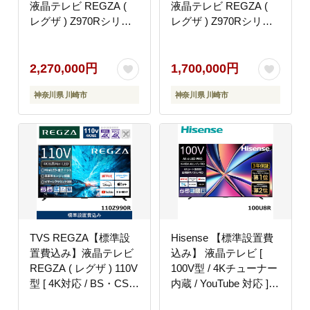
液晶テレビ REGZA (
液晶テレビ REGZA (
レグザ ) Z970Rシリー
レグザ ) Z970Rシリー
ズ 75V型 [ 4Kチューナ
ズ 65V型 [ 4Kチューナ
ー内蔵 / YouTube対応 ]
ー内蔵 / YouTube対応 ]
75Z970R 【 テレビ TV
65Z970R 【 テレビ TV
2,270,000円
1,700,000円
75型 75インチ 75V Mini
65型 65インチ 65V Mini
神奈川県 川崎市
神奈川県 川崎市
LED 液晶 4K Z970R
LED 液晶 4K Z970R
series タイムシフトマ
series タイムシフトマ
シン搭載 フラッグシッ
シン搭載 フラッグシッ
プモデル ダブルウイン
プモデル ダブルウイン
ドウ 家電 人気 おすす
ドウ 家電 人気 おすす
め 】
め 】
TVS REGZA【標準設
Hisense 【標準設置費
置費込み】液晶テレビ
込み】 液晶テレビ [
REGZA ( レグザ ) 110V
100V型 / 4Kチューナー
型 [ 4K対応 / BS・CS
内蔵 / YouTube 対応 ]
4Kチューナー内蔵 /
(要事前見積) 100U8R