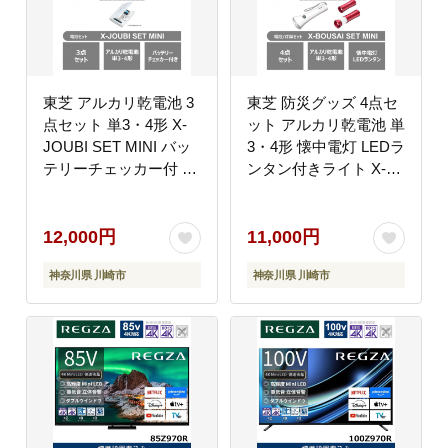
東芝 アルカリ乾電池 3
東芝 防災グッズ 4点セ
点セット 単3・4形 X-
ット アルカリ乾電池 単
JOUBI SET MINI バッ
3・4形 懐中電灯 LEDラ
テリーチェッカー付 長
ンタン付きライト X-
持ち 使用推奨期限 10
BOUSAI SET MINI 長
年 アウトドア キャンプ
持ち 使用推奨期限 10
防災グッズ 防災用品 災
年 災害 アウトドア 防
12,000円
11,000円
害 備蓄 乾電池 電池 ロ
災グッズ 備蓄 乾電池
神奈川県 川崎市
神奈川県 川崎市
ングセラー 家電 おすす
ロングセラー 家電 おす
め 人気 TOSHIBA 神奈
すめ 人気 TOSHIBA 神
川県 川崎市
奈川県 川崎市