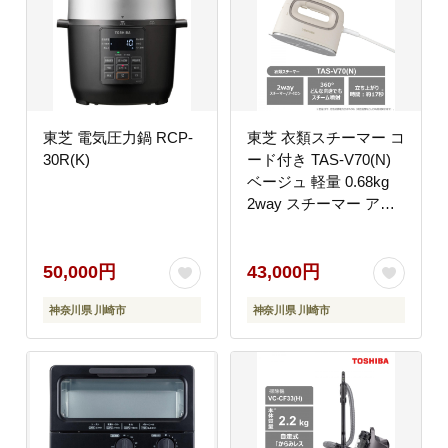
東芝 電気圧力鍋 RCP-
東芝 衣類スチーマー コ
30R(K)
ード付き TAS-V70(N)
ベージュ 軽量 0.68kg
2way スチーマー アイ
ロン スチーム コンパク
ト スムーズ 素早い立ち
上がり 約17秒 シワの
50,000円
43,000円
ばし ニオイ シワ 清潔
神奈川県 川崎市
神奈川県 川崎市
ケア 脱臭 除菌 家電 お
すすめ 人気 TOSHIBA
神奈川県 川崎市