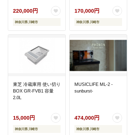
ャワー洗浄 スピードコ
ド搭載 Wシャワー洗浄
ース カセット式 糸くず
スピードコース カセッ
220,000円
170,000円
フィルター お手入れ 簡
ト式 糸くずフィルター
神奈川県 川崎市
神奈川県 川崎市
単 全自動洗濯機 家電
お手入れ 簡単 全自動洗
おすすめ 人気
濯機 家電 おすすめ 人
TOSHIBA 神奈川県 川
気 TOSHIBA 神奈川県
崎市
川崎市
東芝 冷蔵庫用 使い切り
MUSICLIFE ML-2 -
BOX GR-FVB1 容量
sunburst-
2.0L
15,000円
474,000円
神奈川県 川崎市
神奈川県 川崎市