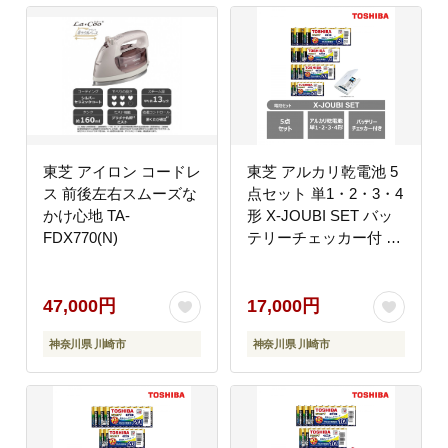
東芝 アイロン コードレ
東芝 アルカリ乾電池 5
ス 前後左右スムーズな
点セット 単1・2・3・4
かけ心地 TA-
形 X-JOUBI SET バッ
FDX770(N)
テリーチェッカー付 長
持ち 使用推奨期限 10
年 災害 アウトドア 防
災グッズ 防災用品 備蓄
47,000円
17,000円
乾電池 電池 ロングセラ
神奈川県 川崎市
神奈川県 川崎市
ー 家電 定番 おすすめ
人気 TOSHIBA 神奈川
県 川崎市