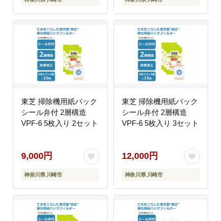
手入れ 簡単 自動お掃除
クー おすすめ 人気
モード 全自動洗濯機 家
TOSHIBA 神奈川県 川
電 おすすめ 人気
崎市
TOSHIBA
東芝 掃除機用紙パック
東芝 掃除機用紙パック
シール弁付 2層構造
シール弁付 2層構造
VPF-6 5枚入り 2セット
VPF-6 5枚入り 3セット
9,000円
12,000円
神奈川県 川崎市
神奈川県 川崎市