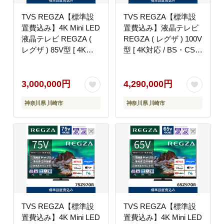
TVS REGZA【標準設
TVS REGZA【標準設
置費込み】4K Mini LED
置費込み】液晶テレビ
液晶テレビ REGZA (
REGZA ( レグザ ) 100V
レグザ ) 85V型 [ 4K対
型 [ 4K対応 / BS・CS
応 / BS・CS 4Kチュー
4Kチューナー内蔵 /
ナー内蔵 / YouTube 対
YouTube対応 ] (要事前
応 ] (要事前見積)
見積) 100Z970R 【 テ
3,000,000円
4,290,000円
85Z970R 【 テレビ TV
レビ TV 100型 100イン
神奈川県 川崎市
神奈川県 川崎市
85型 85インチ 85V 液
チ 100V Mini LED 液晶
晶 4K Z970R series タ
4K Z9 series Z970R タ
イムシフトマシン搭載
イムシフトマシン搭載
ダブルウインドウ 家電
家電 人気 おすすめ 】
人気 おすすめ 】
TVS REGZA【標準設
TVS REGZA【標準設
置費込み】4K Mini LED
置費込み】4K Mini LED