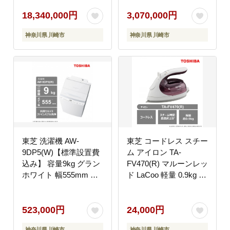
YouTube対応 ] (要事前
【 テレビ TV 100型 100
見積) 110Z990R 【 テ
インチ 100V 液晶 3年
18,340,000円
3,070,000円
レビ TV 110型 110イン
保証 4K 家電 人気 おす
神奈川県 川崎市
神奈川県 川崎市
チ 110V Mini LED 液晶
すめ 】
4K Z990R series フラ
ッグシップモデル タイ
ムシフトマシン搭載 家
電 人気 おすすめ 】
東芝 洗濯機 AW-
東芝 コードレス スチー
9DP5(W)【標準設置費
ム アイロン TA-
込み】 容量9kg グラン
FV470(R) マルーンレッ
ホワイト 幅555mm 液
ド LaCoo 軽量 0.9kg パ
体洗剤・柔軟剤 自動投
ワフル スチーム 最長約
入 抗菌ウルトラファイ
2分 コンパクト スムー
ンバブル洗浄 手振動・
ズ 素早い立ち上がり ケ
523,000円
24,000円
低騒音 しわ抑え脱水 お
ース付き 家電 衣類 ラ
神奈川県 川崎市
神奈川県 川崎市