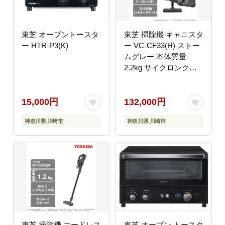
東芝 オーブントースタ
東芝 掃除機 キャニスタ
ー HTR-P3(K)
ー VC-CF33(H) ストー
ムグレー 本体質量
2.2kg サイクロンクリ
ーナー 軽量コンパクト
ボディ パワフル 吸引
自走式 からみレス ゴミ
15,000円
132,000円
圧縮 まるごと水洗い 洗
神奈川県 川崎市
神奈川県 川崎市
える 自動省エネ 2WAY
ブラシ 家電 電化製品
おすすめ 人気
TOSHIBA
東芝 掃除機 コードレス
東芝 オーブン トースタ