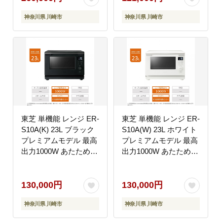
ずフィルター お手入れ
ト パン 家電 調理家電
神奈川県 川崎市
神奈川県 川崎市
簡単 全自動洗濯機 家電
キッチン家電 レンジ
おすすめ 人気
TOSHIBA 人気 おすす
TOSHIBA 神奈川県 川
め ヘルシー
崎市
東芝 単機能 レンジ ER-
東芝 単機能 レンジ ER-
S10A(K) 23L ブラック
S10A(W) 23L ホワイト
プレミアムモデル 最高
プレミアムモデル 最高
出力1000W あたため
出力1000W あたため
スピーディ 解凍
スピーディ 解凍
600W/500W 200W 間口
600W/500W 200W 間口
38.7cm 家電 キッチン
38.7cm 家電 キッチン
130,000円
130,000円
家電 電子レンジ 人気
家電 電子レンジ 人気
神奈川県 川崎市
神奈川県 川崎市
おすすめTOSHIBA 神
おすすめTOSHIBA 神
奈川県 川崎市
奈川県 川崎市