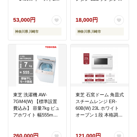
ふんわり しっとり パン
きライト X-BOUSAI
食パン あたため 自動メ
SET 長持ち 明るさ切替
ニュー マイコンタイプ
使用推奨期限 10年 ア
53,000円
18,000円
朝食 朝ごはん 家電 キ
ウトドア キャンプ 防災
神奈川県 川崎市
神奈川県 川崎市
ッチン家電 人気 おすす
グッズ 防災用品 災害
めTOSHIBA 神奈川県
備蓄 乾電池 電池 ロン
川崎市
グセラー 家電
東芝 洗濯機 AW-
東芝 石窯ドーム 角皿式
7GM4(W) 【標準設置
スチームレンジ ER-
費込み】 容量7kg ピュ
60B(W) 23L ホワイト
アホワイト 幅555mm
オーブン１段 本格調理
部屋干しモード搭載 W
おまかせ調理 簡単 時短
シャワー洗浄 スピード
お好み温度 あたため お
コース カセット式 糸く
肉 魚 冷凍食品 レトル
260,000円
121,000円