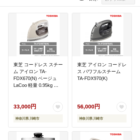
東芝 コードレス スチー
東芝 アイロン コードレ
ム アイロン TA-
ス パワフルスチーム
FDX670(N) ベージュ
TA-FDX970(K)
LaCoo 軽量 0.95kg ス
チーム最長約3分 スム
ーズ 操作性 素早い立ち
上がり約80秒 家電 コ
33,000円
56,000円
ンパクト スムーズ らく
神奈川県 川崎市
神奈川県 川崎市
らく おすすめ 人気
TOSHIBA 神奈川県 川
崎市