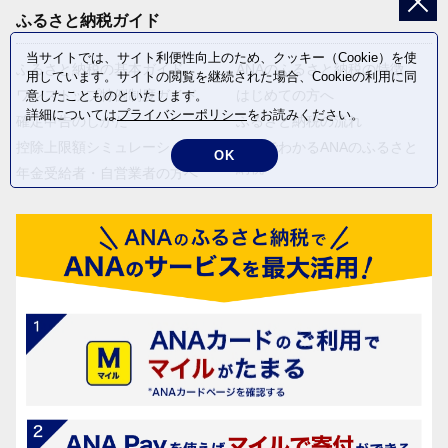
ふるさと納税ガイド
当サイトでは、サイト利便性向上のため、クッキー（Cookie）を使
ふるさと納税の基本ガイド
ANAのふるさと納税の特徴
用しています。サイトの閲覧を継続された場合、Cookieの利用に同
ワンストップ特例制度ガイド
はじめての方へ
意したことものといたします。
詳細については
プライバシーポリシー
をお読みください。
確定申告のしかた
ふるさと納税の流れ
控除上限額シミュレーション
動画でわかるANAのふるさと
OK
納税
年金受給者・自営業者の方へ