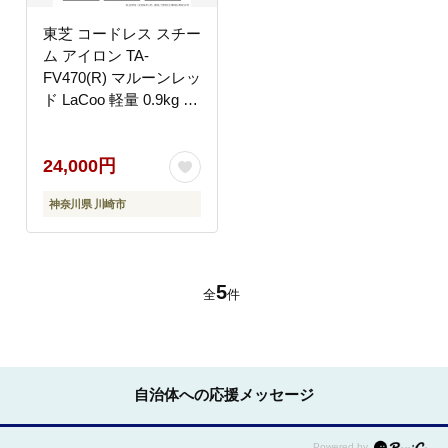
東芝 コードレス スチー
ム アイロン TA-
FV470(R) マルーンレッ
ド LaCoo 軽量 0.9kg パ
ワフル スチーム 最長約
2分 コンパクト スムー
24,000円
ズ 素早い立ち上がり ケ
ース付き 家電 衣類 ラ
神奈川県 川崎市
クー おすすめ 人気
TOSHIBA 神奈川県 川
崎市
5
全
件
自治体への応援メッセージ