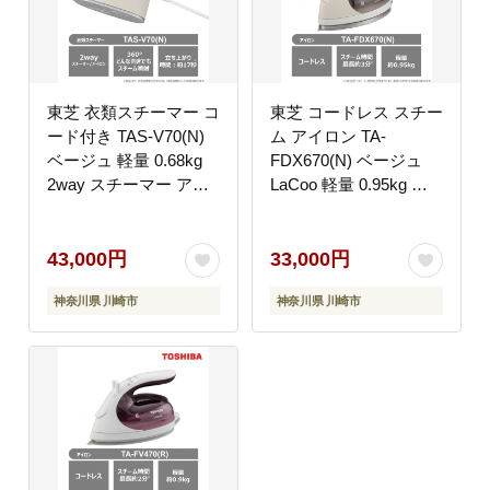
東芝 衣類スチーマー コ
東芝 コードレス スチー
ード付き TAS-V70(N)
ム アイロン TA-
ベージュ 軽量 0.68kg
FDX670(N) ベージュ
2way スチーマー アイ
LaCoo 軽量 0.95kg ス
ロン スチーム コンパク
チーム最長約3分 スム
ト スムーズ 素早い立ち
ーズ 操作性 素早い立ち
上がり 約17秒 シワの
上がり約80秒 家電 コ
43,000円
33,000円
ばし ニオイ シワ 清潔
ンパクト スムーズ らく
神奈川県 川崎市
神奈川県 川崎市
ケア 脱臭 除菌 家電 お
らく おすすめ 人気
すすめ 人気 TOSHIBA
TOSHIBA 神奈川県 川
神奈川県 川崎市
崎市