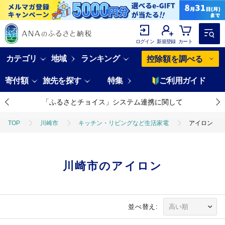
ログイン
新規登録
カート
カテゴリ
地域
ランキング
控除額を調べる
寄付額
旅先を探す
特集
ご利用ガイド
「ふるさとチョイス」システム連携に関して
TOP
川崎市
キッチン・リビングなど生活家電
アイロン
川崎市のアイロン
並べ替え: