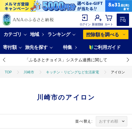
ログイン
新規登録
カート
カテゴリ
地域
ランキング
控除額を調べる
寄付額
旅先を探す
特集
ご利用ガイド
「ふるさとチョイス」システム連携に関して
TOP
川崎市
キッチン・リビングなど生活家電
アイロン
川崎市のアイロン
並べ替え: