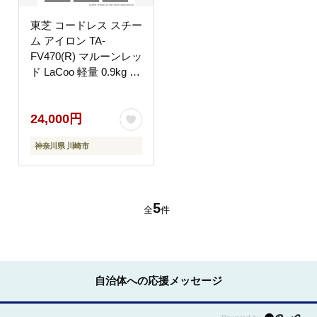
東芝 コードレス スチー
ム アイロン TA-
FV470(R) マルーンレッ
ド LaCoo 軽量 0.9kg パ
ワフル スチーム 最長約
2分 コンパクト スムー
24,000円
ズ 素早い立ち上がり ケ
ース付き 家電 衣類 ラ
神奈川県 川崎市
クー おすすめ 人気
TOSHIBA 神奈川県 川
崎市
5
全
件
自治体への応援メッセージ