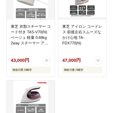
東芝 衣類スチーマー コ
東芝 アイロン コードレ
ード付き TAS-V70(N)
ス 前後左右スムーズな
ベージュ 軽量 0.68kg
かけ心地 TA-
2way スチーマー アイ
FDX770(N)
ロン スチーム コンパク
ト スムーズ 素早い立ち
上がり 約17秒 シワの
43,000円
47,000円
ばし ニオイ シワ 清潔
神奈川県 川崎市
神奈川県 川崎市
ケア 脱臭 除菌 家電 お
すすめ 人気 TOSHIBA
神奈川県 川崎市