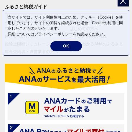
ふるさと納税ガイド
当サイトでは、サイト利便性向上のため、クッキー（Cookie）を使
ふるさと納税の基本ガイド
ANAのふるさと納税の特徴
用しています。サイトの閲覧を継続された場合、Cookieの利用に同
ワンストップ特例制度ガイド
はじめての方へ
意したことものといたします。
詳細については
プライバシーポリシー
をお読みください。
確定申告のしかた
ふるさと納税の流れ
控除上限額シミュレーション
動画でわかるANAのふるさと
OK
納税
年金受給者・自営業者の方へ