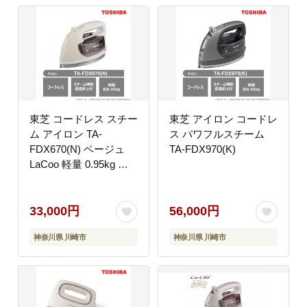
東芝 コードレス スチー
東芝 アイロン コードレ
ム アイロン TA-
ス パワフルスチーム
FDX670(N) ベージュ
TA-FDX970(K)
LaCoo 軽量 0.95kg ス
チーム最長約3分 スム
ーズ 操作性 素早い立ち
上がり約80秒 家電 コ
33,000円
56,000円
ンパクト スムーズ らく
神奈川県 川崎市
神奈川県 川崎市
らく おすすめ 人気
TOSHIBA 神奈川県 川
崎市