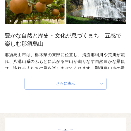
豊かな自然と歴史・文化が息づくまち 五感で
楽しむ那須烏山
那須烏山市は、栃木県の東部に位置し、清流那珂川や荒川が流
れ、八溝山系のふもとに広がる里山が織りなす自然豊かな景観
は、訪れる人たちの目を楽しませてくれます。那須烏山市の最
大の魅力は、肥沃な土壌と澄んだ空気、清らかな水が流れる自
然環境にあり、昼夜の寒暖差が作物に糖を蓄える助けをし、甘
さらに表示
味たっぷりの豊かな風味を持った野菜や果物が育ちます。ま
た、自然豊かな景観を生かしたゴルフコースや清流那珂川の美
しい自然の中を川下りするカヤック・ラフティング・SUPなど
のアクティビティを満喫することができます。
自治体ホームページは
こちら
（外部サイト）
外部サイトへ遷移します。