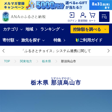
ログイン
新規登録
カート
カテゴリ
地域
ランキング
控除額を調べる
寄付額
旅先を探す
特集
ご利用ガイド
「ふるさとチョイス」システム連携に関して
TOP
関東地方
栃木県
那須烏山市
なすからすやまし
栃木県
那須烏山市