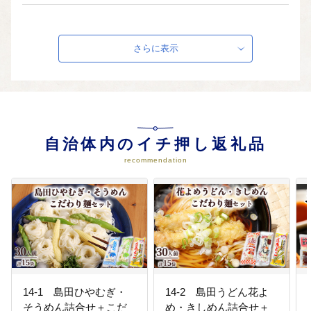
04
伝統芸能及び地域文化の伝承及び
育成のため
さらに表示
ユネスコ無形文化遺産山あげ祭、
長者ヶ平遺産などの伝統・歴史文
化を守っていきます
05
特産品の育成並びに観光及び産業
の振興のため
自治体内のイチ押し返礼品
地域交流、特産品の育成など、観
recommendation
光及び産業の充実発展を図ってい
きます
14-1 島田ひやむぎ・
14-2 島田うどん花よ
そうめん詰合せ＋こだ
め・きしめん詰合せ＋