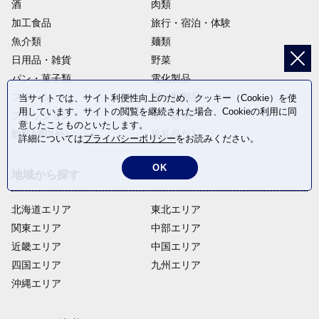
酒
肉類
加工食品
旅行・宿泊・体験
魚介類
麺類
日用品・雑貨
野菜
パン・菓子類
電化製品
フルーツ
卵・乳製品
当サイトでは、サイト利便性向上のため、クッキー（Cookie）を使
用しています。サイトの閲覧を継続された場合、Cookieの利用に同
ファッション
米・穀物
意したことものといたします。
飲料(酒以外)
返礼品なし
詳細については
プライバシーポリシー
をお読みください。
OK
地域から探す
北海道エリア
東北エリア
関東エリア
中部エリア
近畿エリア
中国エリア
四国エリア
九州エリア
沖縄エリア