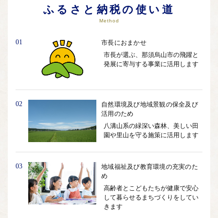
個人情報の保護は遷移先サイトの方針に従います。
ふるさと納税の使い道
Method
01
市長におまかせ
市長が選ぶ、那須烏山市の飛躍と
発展に寄与する事業に活用します
02
自然環境及び地域景観の保全及び
活用のため
八溝山系の緑深い森林、美しい田
園や里山を守る施策に活用します
03
地域福祉及び教育環境の充実のた
め
高齢者とこどもたちが健康で安心
して暮らせるまちづくりをしてい
きます