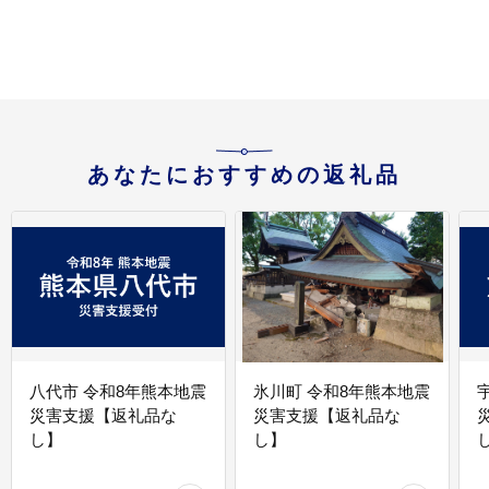
あなたにおすすめの返礼品
八代市 令和8年熊本地震
氷川町 令和8年熊本地震
災害支援【返礼品な
災害支援【返礼品な
し】
し】
し