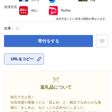
カード
Pay
決済方法
d払い
PayPay
決済方法ごとに決済上限額が異なります。
在庫：
〇
寄付をする
URLをコピー
お気に入
返礼品について
地元で大人気！
当店自慢の看板うどん「花よめ」と、幅広でなめらかな食
感の「きしめん」をたっぷり詰合せにしました。