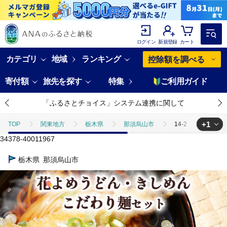
ログイン
新規登録
カート
カテゴリ
地域
ランキング
控除額を調べる
寄付額
旅先を探す
特集
ご利用ガイド
「ふるさとチョイス」システム連携に関して
+1
TOP
関東地方
栃木県
那須烏山市
14-2 島田うど
34378-40011967
TOP
麺類
14-2 島田うどん花よめ・きしめん詰合せ＋こだわり麺
栃木県
那須烏山市