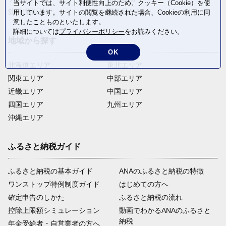
当サイトでは、サイト利便性向上のため、クッキー（Cookie）を使
飲料(酒以外)
返礼品なし
用しています。サイトの閲覧を継続された場合、Cookieの利用に同
意したことものといたします。
詳細については
プライバシーポリシー
をお読みください。
地域から探す
OK
北海道エリア
東北エリア
関東エリア
中部エリア
近畿エリア
中国エリア
四国エリア
九州エリア
沖縄エリア
ふるさと納税ガイド
ふるさと納税の基本ガイド
ANAのふるさと納税の特徴
ワンストップ特例制度ガイド
はじめての方へ
確定申告のしかた
ふるさと納税の流れ
控除上限額シミュレーション
動画でわかるANAのふるさと
納税
年金受給者・自営業者の方へ