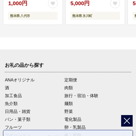
1,000円
5,000円
5
熊本県 八代市
熊本県 氷川町
お礼の品から探す
ANAオリジナル
定期便
酒
肉類
加工食品
旅行・宿泊・体験
魚介類
麺類
日用品・雑貨
野菜
パン・菓子類
電化製品
フルーツ
卵・乳製品
ファッション
米・穀物