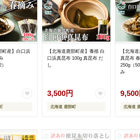
部町産】白口浜
【北海道鹿部町産】養殖 白
【北海道
み
口浜真昆布 100g 真昆布 だ
真昆布 
×2）
し
250g（
み
3,500円
9,50
町
北海道 鹿部町
北海道 