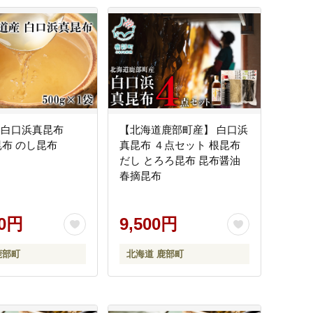
 白口浜真昆布
【北海道鹿部町産】 白口浜
真昆布 のし昆布
真昆布 ４点セット 根昆布
だし とろろ昆布 昆布醤油
春摘昆布
00円
9,500円
鹿部町
北海道 鹿部町