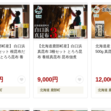
部町産】 白口浜
【北海道鹿部町産】白口浜
北海道産
セット 根昆布だ
真昆布 3種セット とろろ昆
500g 
 とろろ昆布 養
布 養殖真昆布 昆布佃煮
円
9,000円
12,0
町
北海道 鹿部町
北海道 