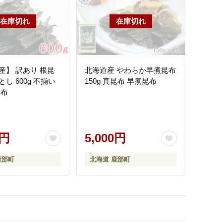
産】 訳あり 根昆
北海道産 やわらか早煮昆布
し 600g 不揃い
150g 真昆布 早煮昆布
昆布
0円
5,000円
鹿部町
北海道 鹿部町