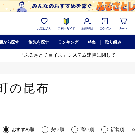
お気に入り
ご利用ガイド
新規登録
ログイン
カート
額から探す
旅先を探す
ランキング
特集
取り組み
「ふるさとチョイス」システム連携に関して
町の昆布
おすすめ順
安い順
高い順
新着順