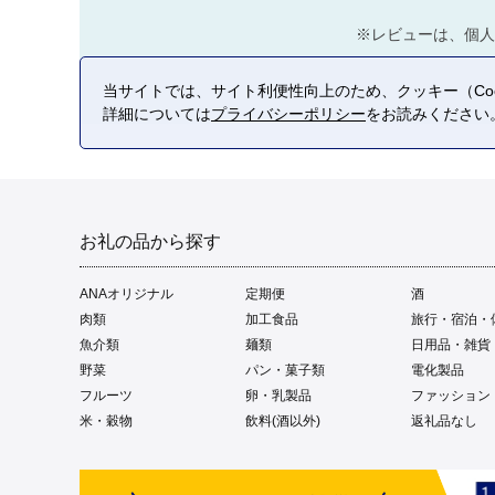
※レビューは、個人
当サイトでは、サイト利便性向上のため、クッキー（Coo
詳細については
プライバシーポリシー
をお読みください
お礼の品から探す
ANAオリジナル
定期便
酒
肉類
加工食品
旅行・宿泊・
魚介類
麺類
日用品・雑貨
野菜
パン・菓子類
電化製品
フルーツ
卵・乳製品
ファッション
米・穀物
飲料(酒以外)
返礼品なし