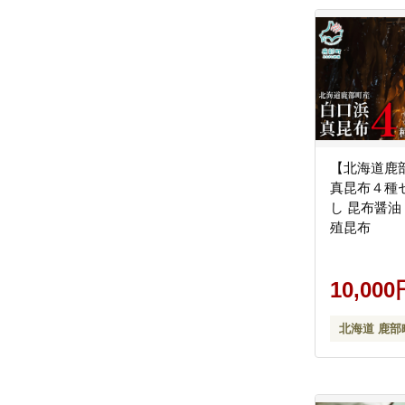
【北海道鹿
真昆布４種
し 昆布醤油
殖昆布
10,000
北海道 鹿部