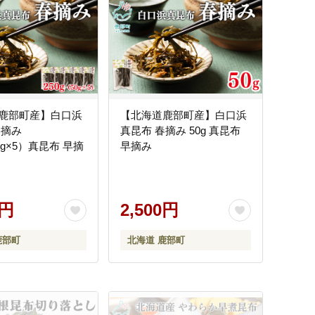
鹿部町産】白口浜
【北海道鹿部町産】白口浜
春摘み
真昆布 春摘み 50g 真昆布
50g×5）真昆布 早摘
早摘み
0円
2,500円
鹿部町
北海道 鹿部町