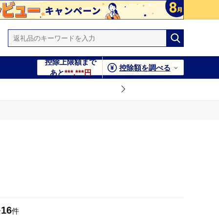
控除上限額まで
控除額を調べる
あと
***,***円
16
全
件