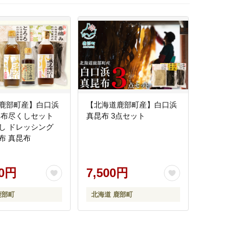
鹿部町産】白口浜
【北海道鹿部町産】白口浜
昆布尽くしセット
真昆布 3点セット
し ドレッシング
布 真昆布
00円
7,500円
鹿部町
北海道 鹿部町