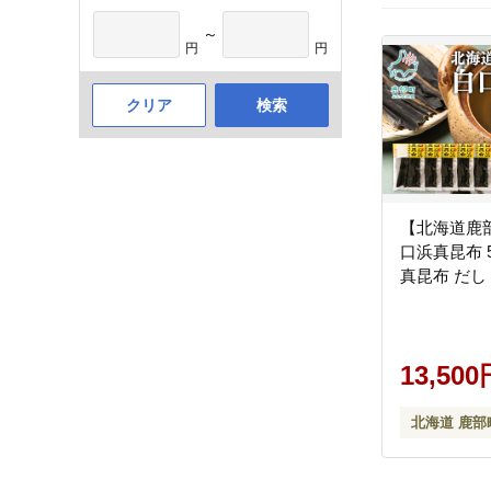
～
円
円
クリア
検索
【北海道鹿
口浜真昆布 500
真昆布 だし [
13,500
北海道 鹿部