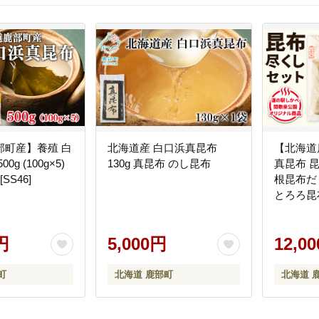
部町産】養殖 白
北海道産 白口浜真昆布
【北海道
g (100g×5)
130g 真昆布 のし昆布
真昆布 
SS46]
根昆布だ
とろろ昆
円
5,000円
12,0
町
北海道 鹿部町
北海道 