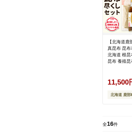
【北海道鹿
真昆布 昆
北海道 根昆
昆布 養殖昆
グ 豆腐専用
オリジナル
11,500
北海道 鹿部
16
全
件