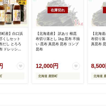
部町産】白口浜
【北海道産】 訳あり 根昆
【北海道
布尽くしセット
布切り落とし 1kg 昆布 不揃
布切り落と
布だし とろろ
い 昆布 真昆布 昆布 コンブ
真昆布 
布 ドレッシン
昆布
 道の駅しかべ
商品
円
12,000円
8,50
町
北海道 鹿部町
北海道 