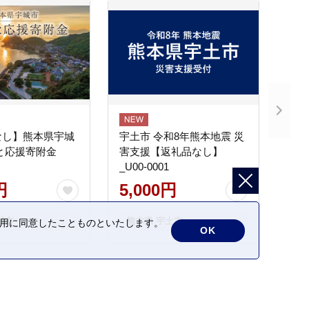
なし】熊本県宇城
宇土市 令和8年熊本地震 災
と応援寄附金
害支援【返礼品なし】
_U00-0001
円
5,000円
城市
熊本県 宇土市
の利用に同意したことものといたします。
OK