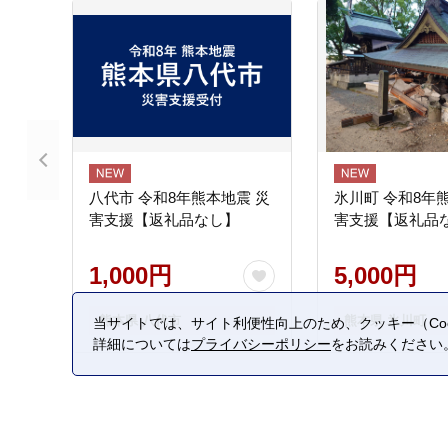
八代市 令和8年熊本地震 災
氷川町 令和8年
害支援【返礼品なし】
害支援【返礼品
1,000円
5,000円
熊本県 八代市
熊本県 氷川町
当サイトでは、サイト利便性向上のため、クッキー（Coo
詳細については
プライバシーポリシー
をお読みください