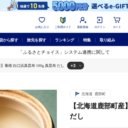
お気に入り
ご利用ガイド
新規登録
ログイン
カート
額から探す
旅先を探す
ランキング
特集
取り組み
「ふるさとチョイス」システム連携に関して
+3
養殖 白口浜真昆布 100g 真昆布 だし
0g 真昆布 だし
白口浜真昆布 100g 真昆布 だし
】養殖 白口浜真昆布 100g 真昆布 だし
北海道
鹿部町
【北海道鹿部町産】
だし