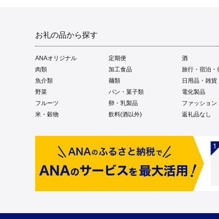
お礼の品から探す
ANAオリジナル
定期便
酒
肉類
加工食品
旅行・宿泊・
魚介類
麺類
日用品・雑貨
野菜
パン・菓子類
電化製品
フルーツ
卵・乳製品
ファッション
米・穀物
飲料(酒以外)
返礼品なし