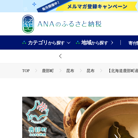
カテゴリ
地域
から探す
から探す
寄付
TOP
鹿部町
昆布
昆布
【北海道鹿部町産】
TOP
魚介類
【北海道鹿部町産】養殖 白口浜真昆布 10
TOP
加工食品
調味料
【北海道鹿部町産】養殖 
TOP
加工食品
乾物
昆布
【北海道鹿部町産