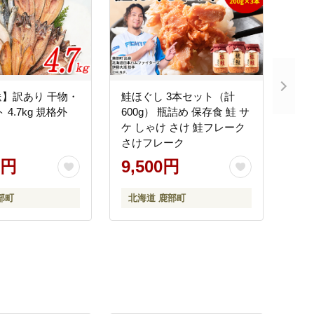
】訳あり 干物・
鮭ほぐし 3本セット（計
 4.7kg 規格外
600g） 瓶詰め 保存食 鮭 サ
ケ しゃけ さけ 鮭フレーク
さけフレーク
0円
9,500円
部町
北海道 鹿部町