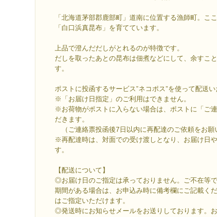
「北海道茅部郡鹿部町」道南に位置する漁師町。こ
「白口浜真昆布」を育てています。
上品で澄んだだしがとれるのが特徴です。
だしを取ったあとの昆布は佃煮などにして、余すこ
す。
ポストに投函するサービス”ネコポス”を使って配送い
※「お届け日指定」のご利用はできません。
※お荷物がポストに入らない場合は、ポストに「ご
だきます。
（ご連絡票投函後7日以内に再配達のご依頼をお願
※再配達時は、対面での受け渡しとなり、お届け日
す。
【配送について】
◎お届け日のご指定は承っておりません。ご不在等
期間がある場合は、お申込み時に備考欄にご記載く
はご指定いただけます。
◎発送時にお知らせメールをお送りしております。