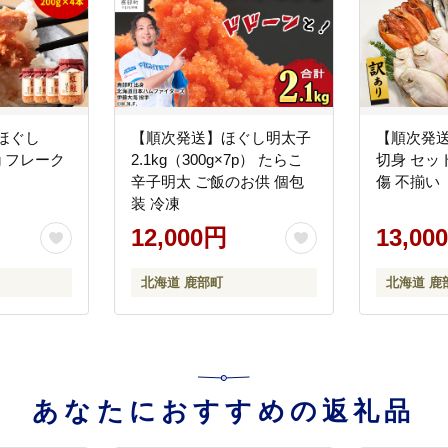
ほぐし
【順次発送】ほぐし明太子
【順次発送
0g フレーク
2.1kg（300g×7p） たらこ
切身 セット
辛子明太 ご飯のお供 個包
傷 不揃い
装 冷凍
12,000円
13,00
北海道 鹿部町
北海道 鹿
あなたにおすすめの返礼品