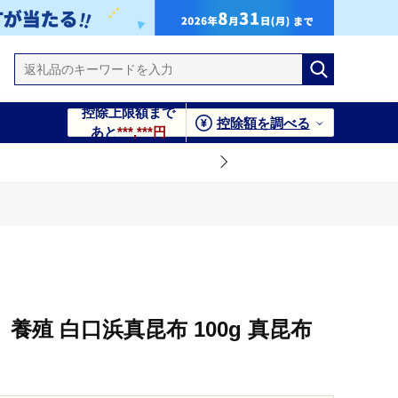
控除上限額まで
控除額を調べる
あと
***,***円
養殖 白口浜真昆布 100g 真昆布