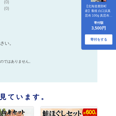
(0)
【北海道鹿部町
(0)
産】養殖 白口浜真
昆布 100g 真昆布
だし
寄付額
3,500円
寄付をする
ださい。
のではありません。
見ています。